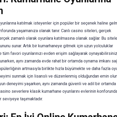
n
oyunlarına katılmak isteyenler için popüler bir seçenek haline gelm
nforunda yaşamanıza olanak tanır. Canlı casino siteleri, gerçek
rçek zamanlı olarak oyunlara katılmasına olanak sağlar. Bu siteler,
ununu sunar. Artık bir kumarhaneye gitmek için uzun yolculuklar
 tüm favori oyunlarınızı evden erişim sağlayarak oynayabilirsini
 sunarken, aynı zamanda evde rahat bir ortamda oynama imkanı sağ
popülerliğinin artmasıyla birlikte hızla büyümekte ve daha fazla o
 deneyimi sunmak için lisanslı ve düzenlenmiş olduğundan emin olun
r oyun deneyimi yaşarken, aynı zamanda güvenli ve adil bir ortamda
i, casino severlere klasik kumarhane oyunlarını evlerinin konforun
r seviyeye taşımaktadır.