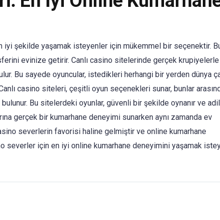
eri: En İyi Online Kumarhan
n iyi şekilde yaşamak isteyenler için mükemmel bir seçenektir. Bu
rini evinize getirir. Canlı casino sitelerinde gerçek krupiyeler
lur. Bu sayede oyuncular, istedikleri herhangi bir yerden dünya ç
Canlı casino siteleri, çeşitli oyun seçenekleri sunar, bunlar arasın
 bulunur. Bu sitelerdeki oyunlar, güvenli bir şekilde oynanır ve adil
nlarına gerçek bir kumarhane deneyimi sunarken aynı zamanda ev
sino severlerin favorisi haline gelmiştir ve online kumarhane
no severler için en iyi online kumarhane deneyimini yaşamak istey