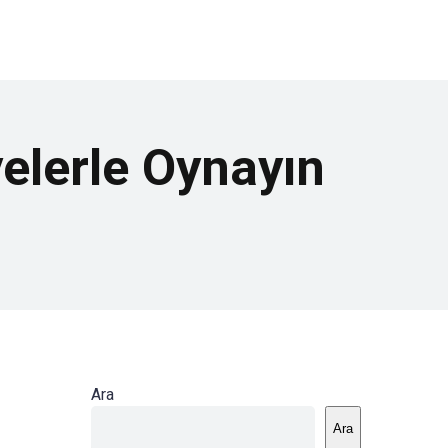
yelerle Oynayın
Ara
Ara