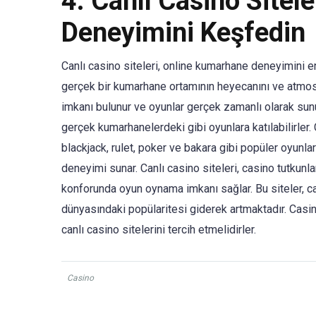
4. Canlı Casino Sitel
Deneyimini Keşfedin
Canlı casino siteleri, online kumarhane deneyimini e
gerçek bir kumarhane ortamının heyecanını ve atmosfe
imkanı bulunur ve oyunlar gerçek zamanlı olarak sunu
gerçek kumarhanelerdeki gibi oyunlara katılabilirler. 
blackjack, rulet, poker ve bakara gibi popüler oyunlar
deneyimi sunar. Canlı casino siteleri, casino tutku
konforunda oyun oynama imkanı sağlar. Bu siteler, ca
dünyasındaki popülaritesi giderek artmaktadır. Casi
canlı casino sitelerini tercih etmelidirler.
Casino