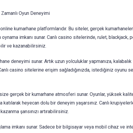
ek Zamanlı Oyun Deneyimi
online kumarhane platformlarıdır. Bu siteler, gerçek kumarhanele
oynama imkanı sunar. Canlı casino sitelerinde, rulet, blackjack, p
ir ve kazanabilirsiniz.
rhane deneyimi sunar. Artık uzun yolculuklar yapmanıza, kalabalık
lı casino sitelerine erişim sağladığınızda, istediğiniz oyunu se
 size gerçek bir kumarhane atmosferi sunar. Oyunlar, yüksek kalite
ara katılarak heyecan dolu bir deneyim yaşarsınız. Canlı krupiyeler
 kazanma şansınızı artırabilirsiniz.
lama imkanı sunar. Sadece bir bilgisayar veya mobil cihaz ve int