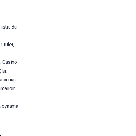
iştir. Bu
 rulet,
z. Casino
lar.
yuncunun
malıdır.
da oynama