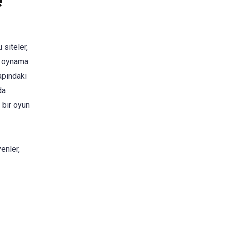
e
 siteler,
le oynama
apındaki
da
 bir oyun
enler,