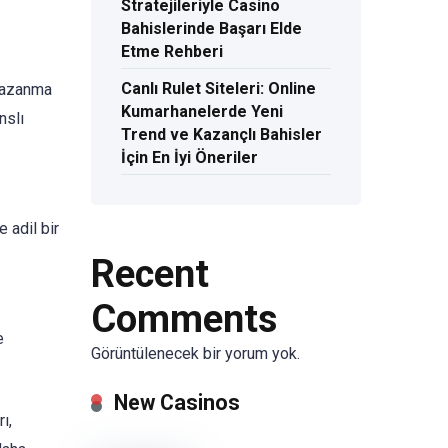
Stratejileriyle Casino
Bahislerinde Başarı Elde
Etme Rehberi
Canlı Rulet Siteleri: Online
 kazanma
Kumarhanelerde Yeni
nslı
Trend ve Kazançlı Bahisler
İçin En İyi Öneriler
 adil bir
Recent
Comments
e
Görüntülenecek bir yorum yok.
New Casinos
ı,