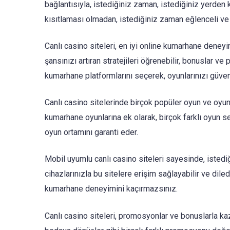
bağlantısıyla, istediğiniz zaman, istediğiniz yerden
kısıtlaması olmadan, istediğiniz zaman eğlenceli ve 
Canlı casino siteleri, en iyi online kumarhane deneyi
şansınızı artıran stratejileri öğrenebilir, bonuslar ve 
kumarhane platformlarını seçerek, oyunlarınızı güvenl
Canlı casino sitelerinde birçok popüler oyun ve oyun s
kumarhane oyunlarına ek olarak, birçok farklı oyun seç
oyun ortamını garanti eder.
Mobil uyumlu canlı casino siteleri sayesinde, istedi
cihazlarınızla bu sitelere erişim sağlayabilir ve dile
kumarhane deneyimini kaçırmazsınız.
Canlı casino siteleri, promosyonlar ve bonuslarla kaz