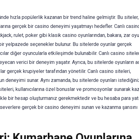
ünde hızla popülerlik kazanan bir trend haline gelmiştir. Bu siteler
ılarına gerçek bir casino deneyimi yaşatmayı hedefler. Canlı casino
ckjack, rulet, poker gibi klasik casino oyunlarından, bakara, zar oyu
 bir yelpazede seçenekler bulunur. Bu sitelerde oyunlar gerçek
ılar diğer oyuncularla etkileşimde bulunabilir. Canlı casino siteler
yecan verici bir deneyim yaşatır. Ayrıca, bu sitelerde oyunların ad
r gerçek krupiyeler tarafından yönetilir. Canlı casino siteleri,
r oyun deneyimi sunar. Aynı zamanda, bu sitelerde oyunları istediği
 siteleri, kullanıcılarına özel bonuslar ve promosyonlar sunarak k
llikle bir hesap oluşturmanız gerekmektedir ve bu hesaba para yat
ino severlere gerçek bir casino deneyimi sunan ve kazanma şansını 
eri: Kumarhane Oyunlarına