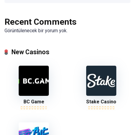
Recent Comments
Görüntülenecek bir yorum yok.
New Casinos
BC Game
Stake Casino