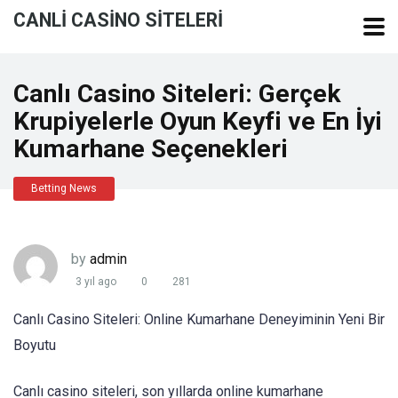
CANLI CASINO SITELERI
Canlı Casino Siteleri: Gerçek
Krupiyelerle Oyun Keyfi ve En İyi
Kumarhane Seçenekleri
Betting News
by
admin
3 yıl ago
0
281
Canlı Casino Siteleri: Online Kumarhane Deneyiminin Yeni Bir
Boyutu
Canlı casino siteleri, son yıllarda online kumarhane