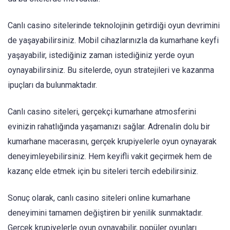
Canlı casino sitelerinde teknolojinin getirdiği oyun devrimini
de yaşayabilirsiniz. Mobil cihazlarınızla da kumarhane keyfi
yaşayabilir, istediğiniz zaman istediğiniz yerde oyun
oynayabilirsiniz. Bu sitelerde, oyun stratejileri ve kazanma
ipuçları da bulunmaktadır.
Canlı casino siteleri, gerçekçi kumarhane atmosferini
evinizin rahatlığında yaşamanızı sağlar. Adrenalin dolu bir
kumarhane macerasını, gerçek krupiyelerle oyun oynayarak
deneyimleyebilirsiniz. Hem keyifli vakit geçirmek hem de
kazanç elde etmek için bu siteleri tercih edebilirsiniz.
Sonuç olarak, canlı casino siteleri online kumarhane
deneyimini tamamen değiştiren bir yenilik sunmaktadır.
Gerçek krupiyelerle oyun oynayabilir, popüler oyunları