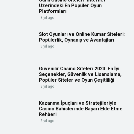
Üzerindeki En Popüler Oyun
Platformları
3 yıl ago
Slot Oyunları ve Online Kumar Siteleri:
Popülerlik, Oynanış ve Avantajları
3 yıl ago
Güvenilir Casino Siteleri 2023: En İyi
Seçenekler, Güvenlik ve Lisanslama,
Popüler Siteler ve Oyun Çeşitliliği
3 yıl ago
Kazanma İpuçları ve Stratejileriyle
Casino Bahislerinde Başarı Elde Etme
Rehberi
3 yıl ago