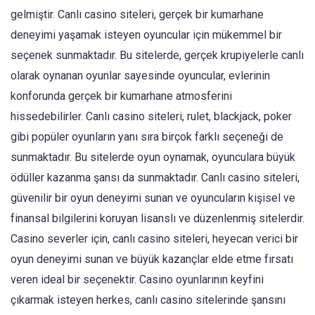
gelmiştir. Canlı casino siteleri, gerçek bir kumarhane
deneyimi yaşamak isteyen oyuncular için mükemmel bir
seçenek sunmaktadır. Bu sitelerde, gerçek krupiyelerle canlı
olarak oynanan oyunlar sayesinde oyuncular, evlerinin
konforunda gerçek bir kumarhane atmosferini
hissedebilirler. Canlı casino siteleri, rulet, blackjack, poker
gibi popüler oyunların yanı sıra birçok farklı seçeneği de
sunmaktadır. Bu sitelerde oyun oynamak, oyunculara büyük
ödüller kazanma şansı da sunmaktadır. Canlı casino siteleri,
güvenilir bir oyun deneyimi sunan ve oyuncuların kişisel ve
finansal bilgilerini koruyan lisanslı ve düzenlenmiş sitelerdir.
Casino severler için, canlı casino siteleri, heyecan verici bir
oyun deneyimi sunan ve büyük kazançlar elde etme fırsatı
veren ideal bir seçenektir. Casino oyunlarının keyfini
çıkarmak isteyen herkes, canlı casino sitelerinde şansını