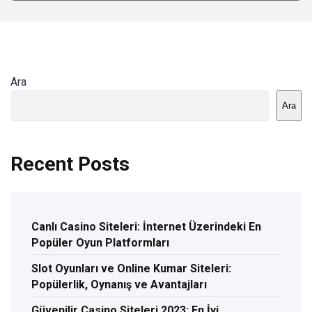
Ara
Ara
Recent Posts
Canlı Casino Siteleri: İnternet Üzerindeki En
Popüler Oyun Platformları
Slot Oyunları ve Online Kumar Siteleri:
Popülerlik, Oynanış ve Avantajları
Güvenilir Casino Siteleri 2023: En İyi