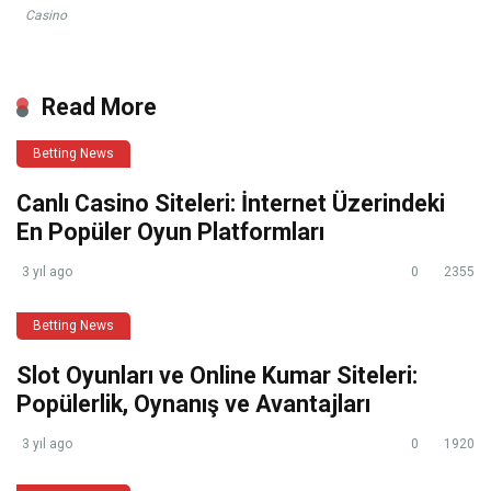
Casino
Read More
Betting News
Canlı Casino Siteleri: İnternet Üzerindeki
En Popüler Oyun Platformları
3 yıl ago
0
2355
Betting News
Slot Oyunları ve Online Kumar Siteleri:
Popülerlik, Oynanış ve Avantajları
3 yıl ago
0
1920