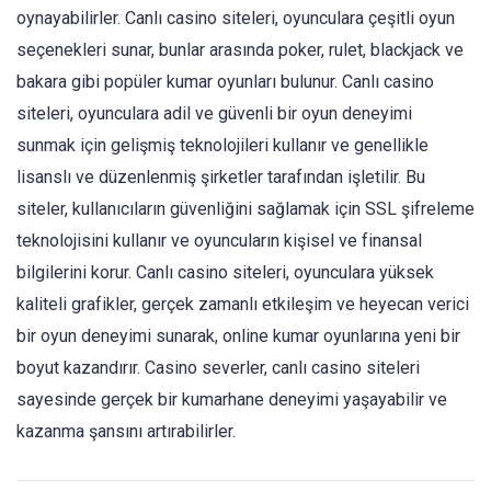
oynayabilirler. Canlı casino siteleri, oyunculara çeşitli oyun
seçenekleri sunar, bunlar arasında poker, rulet, blackjack ve
bakara gibi popüler kumar oyunları bulunur. Canlı casino
siteleri, oyunculara adil ve güvenli bir oyun deneyimi
sunmak için gelişmiş teknolojileri kullanır ve genellikle
lisanslı ve düzenlenmiş şirketler tarafından işletilir. Bu
siteler, kullanıcıların güvenliğini sağlamak için SSL şifreleme
teknolojisini kullanır ve oyuncuların kişisel ve finansal
bilgilerini korur. Canlı casino siteleri, oyunculara yüksek
kaliteli grafikler, gerçek zamanlı etkileşim ve heyecan verici
bir oyun deneyimi sunarak, online kumar oyunlarına yeni bir
boyut kazandırır. Casino severler, canlı casino siteleri
sayesinde gerçek bir kumarhane deneyimi yaşayabilir ve
kazanma şansını artırabilirler.