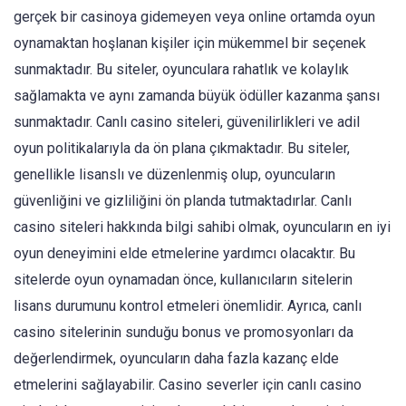
gerçek bir casinoya gidemeyen veya online ortamda oyun
oynamaktan hoşlanan kişiler için mükemmel bir seçenek
sunmaktadır. Bu siteler, oyunculara rahatlık ve kolaylık
sağlamakta ve aynı zamanda büyük ödüller kazanma şansı
sunmaktadır. Canlı casino siteleri, güvenilirlikleri ve adil
oyun politikalarıyla da ön plana çıkmaktadır. Bu siteler,
genellikle lisanslı ve düzenlenmiş olup, oyuncuların
güvenliğini ve gizliliğini ön planda tutmaktadırlar. Canlı
casino siteleri hakkında bilgi sahibi olmak, oyuncuların en iyi
oyun deneyimini elde etmelerine yardımcı olacaktır. Bu
sitelerde oyun oynamadan önce, kullanıcıların sitelerin
lisans durumunu kontrol etmeleri önemlidir. Ayrıca, canlı
casino sitelerinin sunduğu bonus ve promosyonları da
değerlendirmek, oyuncuların daha fazla kazanç elde
etmelerini sağlayabilir. Casino severler için canlı casino