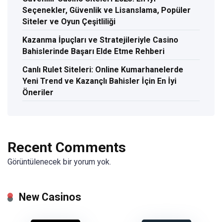
Seçenekler, Güvenlik ve Lisanslama, Popüler
Siteler ve Oyun Çeşitliliği
Kazanma İpuçları ve Stratejileriyle Casino
Bahislerinde Başarı Elde Etme Rehberi
Canlı Rulet Siteleri: Online Kumarhanelerde
Yeni Trend ve Kazançlı Bahisler İçin En İyi
Öneriler
Recent Comments
Görüntülenecek bir yorum yok.
New Casinos