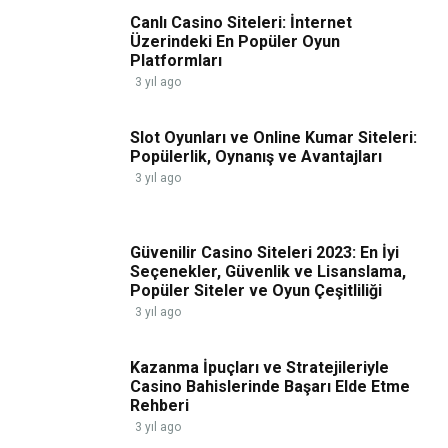
Canlı Casino Siteleri: İnternet
Üzerindeki En Popüler Oyun
Platformları
3 yıl ago
Slot Oyunları ve Online Kumar Siteleri:
Popülerlik, Oynanış ve Avantajları
3 yıl ago
Güvenilir Casino Siteleri 2023: En İyi
Seçenekler, Güvenlik ve Lisanslama,
Popüler Siteler ve Oyun Çeşitliliği
3 yıl ago
Kazanma İpuçları ve Stratejileriyle
Casino Bahislerinde Başarı Elde Etme
Rehberi
3 yıl ago