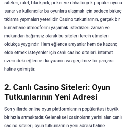
siteleri, rulet, blackjack, poker ve daha birçok popüler oyunu
sunar ve kullanıcılar bu oyunlara ulaşmak için sadece birkaç
tıklama yapmaları yeterlidir. Casino tutkunlarının, gerçek bir
kumarhane atmosferini yaşamak istedikleri zaman ve
mekandan bağımsız olarak bu siteleri tercih etmeleri
oldukça yaygındır. Hem eğlence arayanlar hem de kazanç
elde etmek isteyenler için canlı casino siteleri, internet
üzerindeki eğlence dünyasının vazgeçilmez bir parçası
haline gelmiştir.
2. Canlı Casino Siteleri: Oyun
Tutkunlarının Yeni Adresi
Son yıllarda online oyun platformlarının popülaritesi büyük
bir hızla artmaktadır. Geleneksel casinoların yerini alan canlı
casino siteleri, oyun tutkunlarının yeni adresi haline