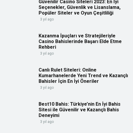
Güvenilir Casino Siteleri 2023: En İyi
Seçenekler, Güvenlik ve Lisanslama,
Popüler Siteler ve Oyun Çeşitliliği
3 yıl ago
Kazanma İpuçları ve Stratejileriyle
Casino Bahislerinde Başarı Elde Etme
Rehberi
3 yıl ago
Canlı Rulet Siteleri: Online
Kumarhanelerde Yeni Trend ve Kazançlı
Bahisler İçin En İyi Öneriler
3 yıl ago
Best10 Bahis: Türkiye’nin En İyi Bahis
Sitesi ile Güvenilir ve Kazançlı Bahis
Deneyimi
3 yıl ago