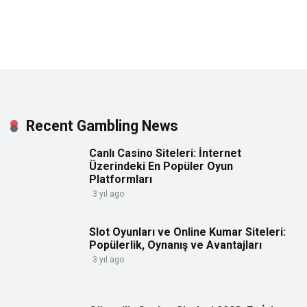
Recent Gambling News
Canlı Casino Siteleri: İnternet
Üzerindeki En Popüler Oyun
Platformları
3 yıl ago
Slot Oyunları ve Online Kumar Siteleri:
Popülerlik, Oynanış ve Avantajları
3 yıl ago