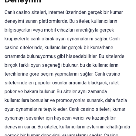
Canlı casino siteleri, internet üzerinden gerçek bir kumar
deneyimi sunan platformlardır. Bu siteler, kullanıcıların
bilgisayarları veya mobil cihazları aracılığıyla gerçek
krupiyelerle canlı olarak oyun oynamalarını sağlar. Canlı
casino sitelerinde, kullanıcılar gerçek bir kumarhane
ortamında bulunuyormuş gibi hissedebilirler. Bu sitelerde
birçok farklı oyun seçeneği bulunur, bu da kullanıcıların
tercihlerine göre seçim yapmalarını sağlar. Canlı casino
sitelerinde en popüler oyunlar arasında blackjack, rulet,
poker ve bakara bulunur. Bu siteler aynı zamanda
kullanıcılara bonuslar ve promosyonlar sunarak, daha fazla
oyun oynamalarını teşvik eder. Canlı casino siteleri, kumar
oynamayı sevenler için heyecan verici ve kazançlı bir
deneyim sunar. Bu siteler, kullanıcıların evlerinin rahatlığında
gerçek bir kumar deneyimi yaşamalarını sağlar. Casino