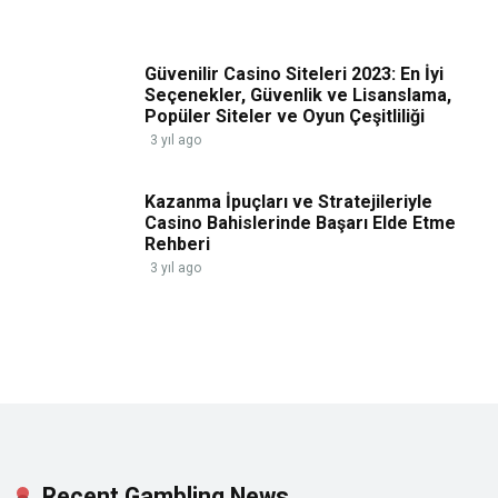
Güvenilir Casino Siteleri 2023: En İyi
Seçenekler, Güvenlik ve Lisanslama,
Popüler Siteler ve Oyun Çeşitliliği
3 yıl ago
Kazanma İpuçları ve Stratejileriyle
Casino Bahislerinde Başarı Elde Etme
Rehberi
3 yıl ago
Recent Gambling News