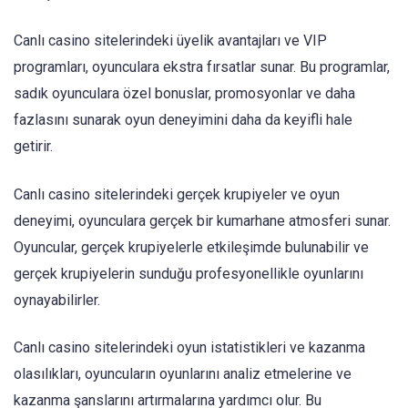
Canlı casino sitelerindeki üyelik avantajları ve VIP
programları, oyunculara ekstra fırsatlar sunar. Bu programlar,
sadık oyunculara özel bonuslar, promosyonlar ve daha
fazlasını sunarak oyun deneyimini daha da keyifli hale
getirir.
Canlı casino sitelerindeki gerçek krupiyeler ve oyun
deneyimi, oyunculara gerçek bir kumarhane atmosferi sunar.
Oyuncular, gerçek krupiyelerle etkileşimde bulunabilir ve
gerçek krupiyelerin sunduğu profesyonellikle oyunlarını
oynayabilirler.
Canlı casino sitelerindeki oyun istatistikleri ve kazanma
olasılıkları, oyuncuların oyunlarını analiz etmelerine ve
kazanma şanslarını artırmalarına yardımcı olur. Bu