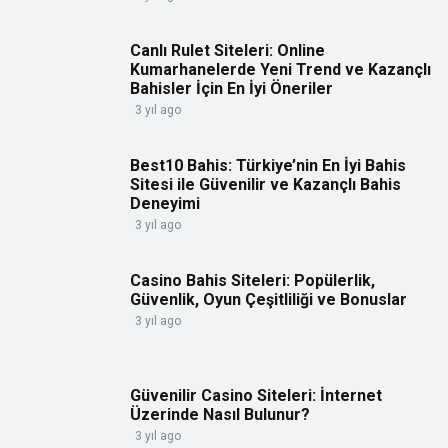
Canlı Rulet Siteleri: Online
Kumarhanelerde Yeni Trend ve Kazançlı
Bahisler İçin En İyi Öneriler
3 yıl ago
Best10 Bahis: Türkiye’nin En İyi Bahis
Sitesi ile Güvenilir ve Kazançlı Bahis
Deneyimi
3 yıl ago
Casino Bahis Siteleri: Popülerlik,
Güvenlik, Oyun Çeşitliliği ve Bonuslar
3 yıl ago
Güvenilir Casino Siteleri: İnternet
Üzerinde Nasıl Bulunur?
3 yıl ago