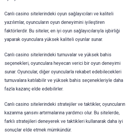
Canlı casino sitelerindeki oyun sağlayıcıları ve kaliteli
yazılımlar, oyuncuların oyun deneyimini iyileştiren
faktörlerdir. Bu siteler, en iyi oyun sağlayıcılarıyla işbirliği
yaparak oyunculara yüksek kaliteli oyunlar sunar.
Canlı casino sitelerindeki turnuvalar ve yüksek bahis
seçenekleri, oyunculara heyecan verici bir oyun deneyimi
sunar. Oyuncular, diğer oyuncularla rekabet edebilecekleri
turnuvalara katılabilir ve yüksek bahis seçenekleriyle daha
fazla kazanç elde edebilirler.
Canlı casino sitelerindeki stratejiler ve taktikler, oyuncuların
kazanma şansını artırmalarına yardımcı olur. Bu sitelerde,
farklı stratejileri deneyerek ve taktikleri kullanarak daha iyi
sonuçlar elde etmek mümkündür.