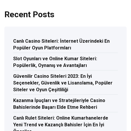
Recent Posts
Canlı Casino Siteleri: İnternet Üzerindeki En
Popüler Oyun Platformları
Slot Oyunları ve Online Kumar Siteleri:
Popülerlik, Oynanış ve Avantajları
Güvenilir Casino Siteleri 2023: En İyi
Seçenekler, Güvenlik ve Lisanslama, Popüler
Siteler ve Oyun Çeşitliliği
Kazanma İpuçları ve Stratejileriyle Casino
Bahislerinde Başarı Elde Etme Rehberi
Canlı Rulet Siteleri: Online Kumarhanelerde
Yeni Trend ve Kazançlı Bahisler İçin En İyi