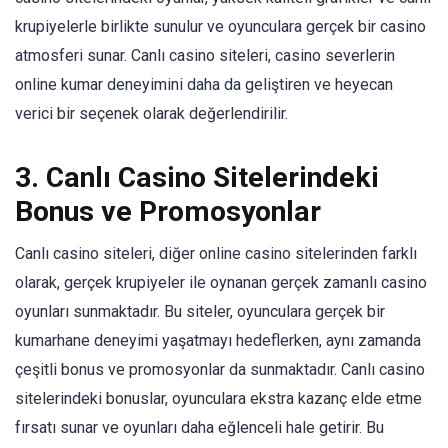
krupiyelerle birlikte sunulur ve oyunculara gerçek bir casino
atmosferi sunar. Canlı casino siteleri, casino severlerin
online kumar deneyimini daha da geliştiren ve heyecan
verici bir seçenek olarak değerlendirilir.
3. Canlı Casino Sitelerindeki
Bonus ve Promosyonlar
Canlı casino siteleri, diğer online casino sitelerinden farklı
olarak, gerçek krupiyeler ile oynanan gerçek zamanlı casino
oyunları sunmaktadır. Bu siteler, oyunculara gerçek bir
kumarhane deneyimi yaşatmayı hedeflerken, aynı zamanda
çeşitli bonus ve promosyonlar da sunmaktadır. Canlı casino
sitelerindeki bonuslar, oyunculara ekstra kazanç elde etme
fırsatı sunar ve oyunları daha eğlenceli hale getirir. Bu