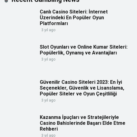
Canlı Casino Siteleri: İnternet
Üzerindeki En Popüler Oyun
Platformları
3 yıl ago
Slot Oyunları ve Online Kumar Siteleri:
Popülerlik, Oynanış ve Avantajları
3 yıl ago
Güvenilir Casino Siteleri 2023: En İyi
Seçenekler, Güvenlik ve Lisanslama,
Popüler Siteler ve Oyun Çeşitliliği
3 yıl ago
Kazanma İpuçları ve Stratejileriyle
Casino Bahislerinde Başarı Elde Etme
Rehberi
3 yıl ago