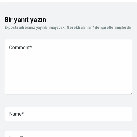
Bir yanıt yazın
E-posta adresiniz yayınlanmayacak.
Gerekli alanlar
*
ile işaretlenmişlerdir