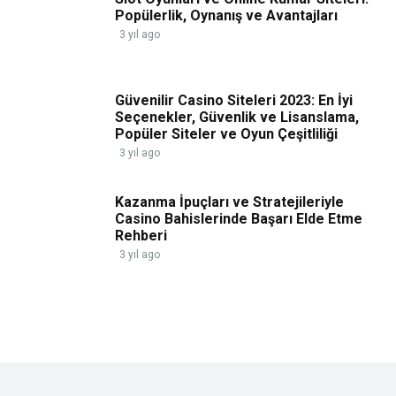
Popülerlik, Oynanış ve Avantajları
3 yıl ago
Güvenilir Casino Siteleri 2023: En İyi
Seçenekler, Güvenlik ve Lisanslama,
Popüler Siteler ve Oyun Çeşitliliği
3 yıl ago
Kazanma İpuçları ve Stratejileriyle
Casino Bahislerinde Başarı Elde Etme
Rehberi
3 yıl ago