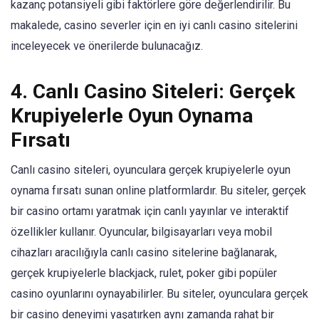
kazanç potansiyeli gibi faktörlere göre değerlendirilir. Bu
makalede, casino severler için en iyi canlı casino sitelerini
inceleyecek ve önerilerde bulunacağız.
4. Canlı Casino Siteleri: Gerçek
Krupiyelerle Oyun Oynama
Fırsatı
Canlı casino siteleri, oyunculara gerçek krupiyelerle oyun
oynama fırsatı sunan online platformlardır. Bu siteler, gerçek
bir casino ortamı yaratmak için canlı yayınlar ve interaktif
özellikler kullanır. Oyuncular, bilgisayarları veya mobil
cihazları aracılığıyla canlı casino sitelerine bağlanarak,
gerçek krupiyelerle blackjack, rulet, poker gibi popüler
casino oyunlarını oynayabilirler. Bu siteler, oyunculara gerçek
bir casino deneyimi yaşatırken aynı zamanda rahat bir