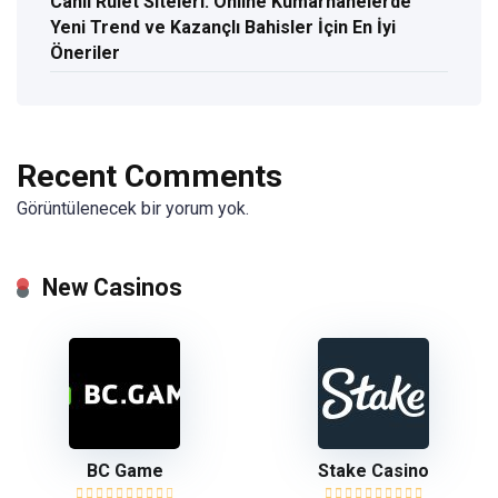
Canlı Rulet Siteleri: Online Kumarhanelerde
Yeni Trend ve Kazançlı Bahisler İçin En İyi
Öneriler
Recent Comments
Görüntülenecek bir yorum yok.
New Casinos
BC Game
Stake Casino