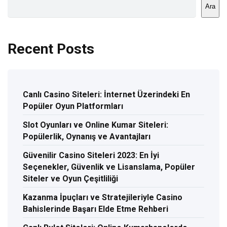
Ara
Recent Posts
Canlı Casino Siteleri: İnternet Üzerindeki En
Popüler Oyun Platformları
Slot Oyunları ve Online Kumar Siteleri:
Popülerlik, Oynanış ve Avantajları
Güvenilir Casino Siteleri 2023: En İyi
Seçenekler, Güvenlik ve Lisanslama, Popüler
Siteler ve Oyun Çeşitliliği
Kazanma İpuçları ve Stratejileriyle Casino
Bahislerinde Başarı Elde Etme Rehberi