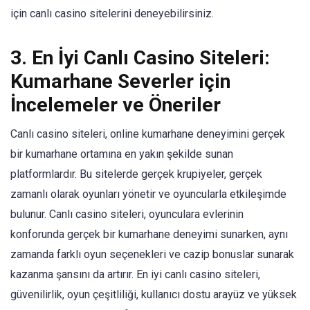
için canlı casino sitelerini deneyebilirsiniz.
3. En İyi Canlı Casino Siteleri:
Kumarhane Severler için
İncelemeler ve Öneriler
Canlı casino siteleri, online kumarhane deneyimini gerçek
bir kumarhane ortamına en yakın şekilde sunan
platformlardır. Bu sitelerde gerçek krupiyeler, gerçek
zamanlı olarak oyunları yönetir ve oyuncularla etkileşimde
bulunur. Canlı casino siteleri, oyunculara evlerinin
konforunda gerçek bir kumarhane deneyimi sunarken, aynı
zamanda farklı oyun seçenekleri ve cazip bonuslar sunarak
kazanma şansını da artırır. En iyi canlı casino siteleri,
güvenilirlik, oyun çeşitliliği, kullanıcı dostu arayüz ve yüksek