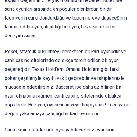
toplam değerinin 21'e yakın olmasını hedefler. Rulet ise
şans oyunları arasında en popüler olanlardan biridir.
Krupiyenin çarkı döndürdüğü ve topun nereye düşeceğinin
tahmin edilmeye çalışıldığı bu oyun, heyecan dolu bir
deneyim sunar.
Poker, stratejik düşünmeyi gerektiren bir kart oyunudur ve
canlı casino sitelerinde de sıkça tercih edilen bir oyun
seçeneğidir. Texas Hold'em, Omaha Hold'em gibi farklı
poker çeşitleriyle keyifli vakit geçirebilir ve rakiplerinizle
mücadele edebilirsiniz. Baccarat ise daha az bilinen bir
oyun olmasına rağmen, canlı casino sitelerinde oldukça
popülerdir. Bu oyun, oyuncunun veya krupiyenin 9'a en yakın
değeri yakalamaya çalıştığı bir kart oyunudur.
Canlı casino sitelerinde oynayabileceğiniz oyunların