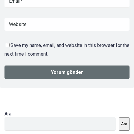
Save my name, email, and website in this browser for the
next time I comment.
Ara
Ara