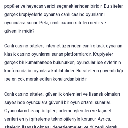
popüler ve heyecan verici seçeneklerinden biridir. Bu siteler,
gerçek krupiyelerle oynanan canlı casino oyunlarını
oyunculara sunar. Peki, canlı casino siteleri nedir ve
güvenilir midir?
Canlı casino siteleri, internet üzerinden canlı olarak oynanan
klasik casino oyunlarını sunan platformlardır. Krupiyeler
gerçek bir kumarhanede bulunurken, oyuncular ise evlerinin
konforunda bu oyunlara katılabilirler. Bu sitelerin güvenilirliği
ise en çok merak edilen konulardan biridir.
Canlı casino siteleri, güvenlik önlemleri ve lisanslı olmaları
sayesinde oyunculara güvenli bir oyun ortamı sunarlar.
Oyuncuların hesap bilgileri, ödeme işlemleri ve kişisel
verileri en iyi şifreleme teknolojileriyle korunur. Ayrıca,
sitelerin lisanslı olması, denetlenmeleri ve düzenli olarak