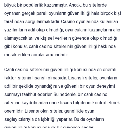
büyük bir popülerlik kazanmıştır. Ancak, bu sitelerde
oynanan gerçek paralı oyunların güvenilirliği hala birçok kişi
tarafından sorgulanmaktadır. Casino oyunlarında kullanılan
yazılımların adil olup olmadığı, oyuncuların kazançlarını alıp
alamayacakları ve kişisel verilerin güvende olup olmadığı
gibi konular, canlı casino sitelerinin güvenilirliği hakkında
merak edilen sorular arasındadır.
Canlı casino sitelerinin güvenilirliği konusunda en önemli
faktör, sitenin lisanslı olmasıdır. Lisanslı siteler, oyunların
adil bir şekilde oynandığını ve güvenli bir oyun deneyimi
sunmayı taahhüt ederler. Bu nedenle, bir canlı casino
sitesine kaydolmadan önce lisans bilgilerini kontrol etmek
önemlidir. Lisansı olan siteler, genellikle oyun
sağlayıcılarıyla da işbirliği yaparlar. Bu da oyunların
güvenilirliği konusunda ek bir güvence sağlar.