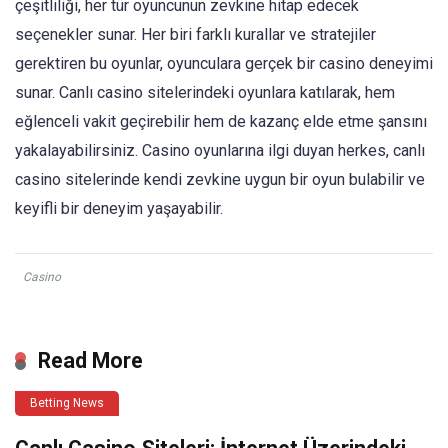
çeşitliliği, her tür oyuncunun zevkine hitap edecek
seçenekler sunar. Her biri farklı kurallar ve stratejiler
gerektiren bu oyunlar, oyunculara gerçek bir casino deneyimi
sunar. Canlı casino sitelerindeki oyunlara katılarak, hem
eğlenceli vakit geçirebilir hem de kazanç elde etme şansını
yakalayabilirsiniz. Casino oyunlarına ilgi duyan herkes, canlı
casino sitelerinde kendi zevkine uygun bir oyun bulabilir ve
keyifli bir deneyim yaşayabilir.
Casino
Read More
Betting News