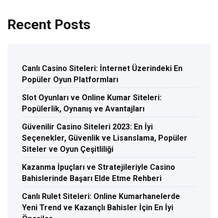
Recent Posts
Canlı Casino Siteleri: İnternet Üzerindeki En
Popüler Oyun Platformları
Slot Oyunları ve Online Kumar Siteleri:
Popülerlik, Oynanış ve Avantajları
Güvenilir Casino Siteleri 2023: En İyi
Seçenekler, Güvenlik ve Lisanslama, Popüler
Siteler ve Oyun Çeşitliliği
Kazanma İpuçları ve Stratejileriyle Casino
Bahislerinde Başarı Elde Etme Rehberi
Canlı Rulet Siteleri: Online Kumarhanelerde
Yeni Trend ve Kazançlı Bahisler İçin En İyi