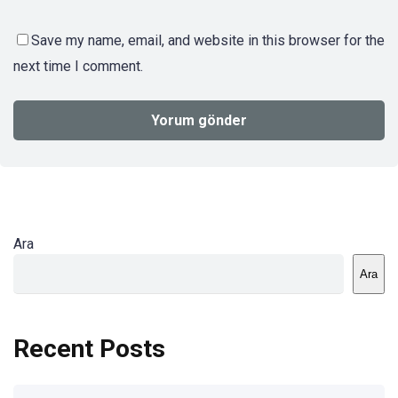
Save my name, email, and website in this browser for the
next time I comment.
Ara
Ara
Recent Posts