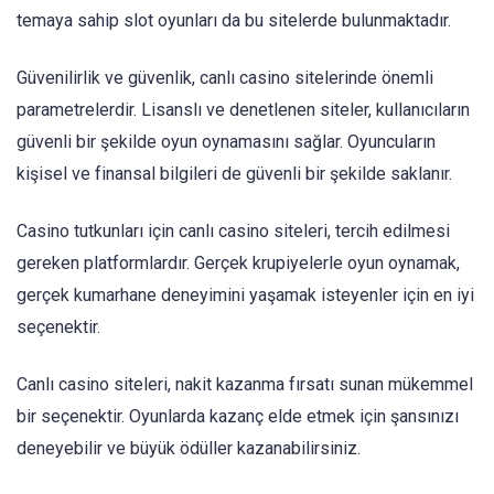
temaya sahip slot oyunları da bu sitelerde bulunmaktadır.
Güvenilirlik ve güvenlik, canlı casino sitelerinde önemli
parametrelerdir. Lisanslı ve denetlenen siteler, kullanıcıların
güvenli bir şekilde oyun oynamasını sağlar. Oyuncuların
kişisel ve finansal bilgileri de güvenli bir şekilde saklanır.
Casino tutkunları için canlı casino siteleri, tercih edilmesi
gereken platformlardır. Gerçek krupiyelerle oyun oynamak,
gerçek kumarhane deneyimini yaşamak isteyenler için en iyi
seçenektir.
Canlı casino siteleri, nakit kazanma fırsatı sunan mükemmel
bir seçenektir. Oyunlarda kazanç elde etmek için şansınızı
deneyebilir ve büyük ödüller kazanabilirsiniz.