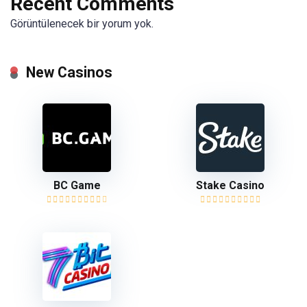
Recent Comments
Görüntülenecek bir yorum yok.
New Casinos
BC Game
Stake Casino