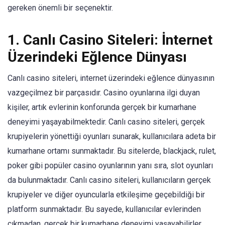
gereken önemli bir seçenektir.
1. Canlı Casino Siteleri: İnternet
Üzerindeki Eğlence Dünyası
Canlı casino siteleri, internet üzerindeki eğlence dünyasının
vazgeçilmez bir parçasıdır. Casino oyunlarına ilgi duyan
kişiler, artık evlerinin konforunda gerçek bir kumarhane
deneyimi yaşayabilmektedir. Canlı casino siteleri, gerçek
krupiyelerin yönettiği oyunları sunarak, kullanıcılara adeta bir
kumarhane ortamı sunmaktadır. Bu sitelerde, blackjack, rulet,
poker gibi popüler casino oyunlarının yanı sıra, slot oyunları
da bulunmaktadır. Canlı casino siteleri, kullanıcıların gerçek
krupiyeler ve diğer oyuncularla etkileşime geçebildiği bir
platform sunmaktadır. Bu sayede, kullanıcılar evlerinden
çıkmadan, gerçek bir kumarhane deneyimi yaşayabilirler.