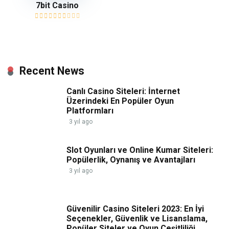
7bit Casino
Recent News
Canlı Casino Siteleri: İnternet
Üzerindeki En Popüler Oyun
Platformları
3 yıl ago
Slot Oyunları ve Online Kumar Siteleri:
Popülerlik, Oynanış ve Avantajları
3 yıl ago
Güvenilir Casino Siteleri 2023: En İyi
Seçenekler, Güvenlik ve Lisanslama,
Popüler Siteler ve Oyun Çeşitliliği