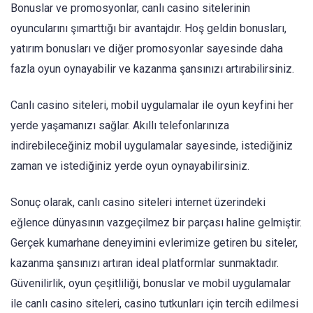
Bonuslar ve promosyonlar, canlı casino sitelerinin
oyuncularını şımarttığı bir avantajdır. Hoş geldin bonusları,
yatırım bonusları ve diğer promosyonlar sayesinde daha
fazla oyun oynayabilir ve kazanma şansınızı artırabilirsiniz.
Canlı casino siteleri, mobil uygulamalar ile oyun keyfini her
yerde yaşamanızı sağlar. Akıllı telefonlarınıza
indirebileceğiniz mobil uygulamalar sayesinde, istediğiniz
zaman ve istediğiniz yerde oyun oynayabilirsiniz.
Sonuç olarak, canlı casino siteleri internet üzerindeki
eğlence dünyasının vazgeçilmez bir parçası haline gelmiştir.
Gerçek kumarhane deneyimini evlerimize getiren bu siteler,
kazanma şansınızı artıran ideal platformlar sunmaktadır.
Güvenilirlik, oyun çeşitliliği, bonuslar ve mobil uygulamalar
ile canlı casino siteleri, casino tutkunları için tercih edilmesi