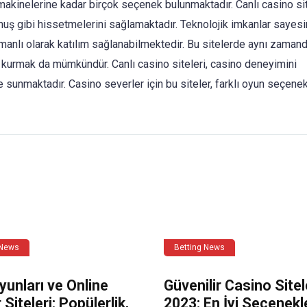
makinelerine kadar birçok seçenek bulunmaktadır. Canlı casino sit
muş gibi hissetmelerini sağlamaktadır. Teknolojik imkanlar sayesi
amanlı olarak katılım sağlanabilmektedir. Bu sitelerde aynı zamand
m kurmak da mümkündür. Canlı casino siteleri, casino deneyimini
e sunmaktadır. Casino severler için bu siteler, farklı oyun seçenek
 News
Betting News
yunları ve Online
Güvenilir Casino Sitel
Siteleri: Popülerlik,
2023: En İyi Seçenekle