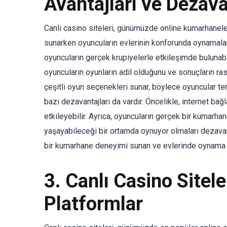
Avantajları ve Dezava
Canlı casino siteleri, günümüzde online kumarhaneleri
sunarken oyuncuların evlerinin konforunda oynamalarına 
oyuncuların gerçek krupiyelerle etkileşimde bulunab
oyuncuların oyunların adil olduğunu ve sonuçların ras
çeşitli oyun seçenekleri sunar, böylece oyuncular terci
bazı dezavantajları da vardır. Öncelikle, internet ba
etkileyebilir. Ayrıca, oyuncuların gerçek bir kumarh
yaşayabileceği bir ortamda oynuyor olmaları dezavanta
bir kumarhane deneyimi sunan ve evlerinde oynama ko
3. Canlı Casino Sitele
Platformlar