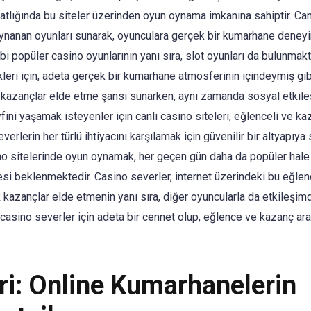
hatlığında bu siteler üzerinden oyun oynama imkanına sahiptir. Can
 oynanan oyunları sunarak, oyunculara gerçek bir kumarhane deney
ibi popüler casino oyunlarının yanı sıra, slot oyunları da bulunmakt
kleri için, adeta gerçek bir kumarhane atmosferinin içindeymiş gib
ek kazançlar elde etme şansı sunarken, aynı zamanda sosyal etkil
ini yaşamak isteyenler için canlı casino siteleri, eğlenceli ve kaz
rlerin her türlü ihtiyacını karşılamak için güvenilir bir altyapıya 
sino sitelerinde oyun oynamak, her geçen gün daha da popüler hale
i beklenmektedir. Casino severler, internet üzerindeki bu eğle
 kazançlar elde etmenin yanı sıra, diğer oyuncularla da etkileşim
, casino severler için adeta bir cennet olup, eğlence ve kazanç ar
eri: Online Kumarhanelerin