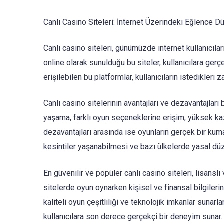
Canlı Casino Siteleri: İnternet Üzerindeki Eğlence D
Canlı casino siteleri, günümüzde internet kullanıcıla
online olarak sunulduğu bu siteler, kullanıcılara ge
erişilebilen bu platformlar, kullanıcıların istedikle
Canlı casino sitelerinin avantajları ve dezavantajlar
yaşama, farklı oyun seçeneklerine erişim, yüksek kazanç
dezavantajları arasında ise oyunların gerçek bir ku
kesintiler yaşanabilmesi ve bazı ülkelerde yasal düz
En güvenilir ve popüler canlı casino siteleri, lisanslı
sitelerde oyun oynarken kişisel ve finansal bilgileri
kaliteli oyun çeşitliliği ve teknolojik imkanlar sunar
kullanıcılara son derece gerçekçi bir deneyim sunar.