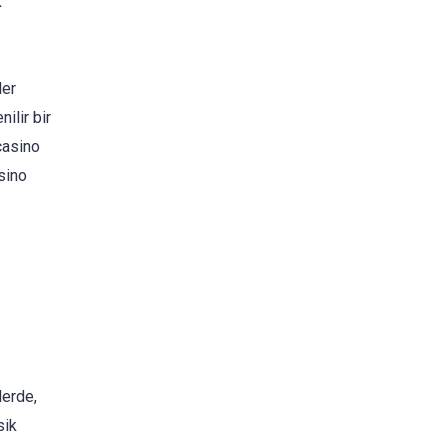
k
ler
ilir bir
casino
sino
lerde,
sik