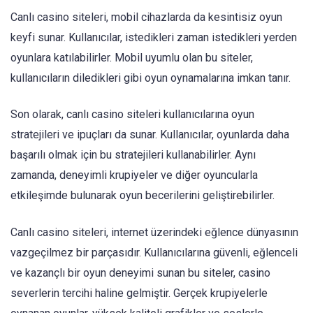
Canlı casino siteleri, mobil cihazlarda da kesintisiz oyun
keyfi sunar. Kullanıcılar, istedikleri zaman istedikleri yerden
oyunlara katılabilirler. Mobil uyumlu olan bu siteler,
kullanıcıların diledikleri gibi oyun oynamalarına imkan tanır.
Son olarak, canlı casino siteleri kullanıcılarına oyun
stratejileri ve ipuçları da sunar. Kullanıcılar, oyunlarda daha
başarılı olmak için bu stratejileri kullanabilirler. Aynı
zamanda, deneyimli krupiyeler ve diğer oyuncularla
etkileşimde bulunarak oyun becerilerini geliştirebilirler.
Canlı casino siteleri, internet üzerindeki eğlence dünyasının
vazgeçilmez bir parçasıdır. Kullanıcılarına güvenli, eğlenceli
ve kazançlı bir oyun deneyimi sunan bu siteler, casino
severlerin tercihi haline gelmiştir. Gerçek krupiyelerle