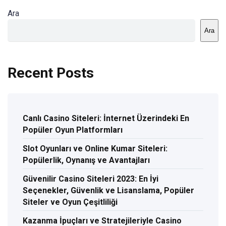
Ara
Ara
Recent Posts
Canlı Casino Siteleri: İnternet Üzerindeki En
Popüler Oyun Platformları
Slot Oyunları ve Online Kumar Siteleri:
Popülerlik, Oynanış ve Avantajları
Güvenilir Casino Siteleri 2023: En İyi
Seçenekler, Güvenlik ve Lisanslama, Popüler
Siteler ve Oyun Çeşitliliği
Kazanma İpuçları ve Stratejileriyle Casino