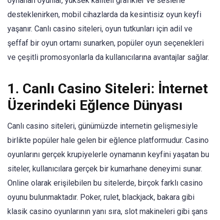
oynanan oyunlar, yüksek kaliteli grafikler ve seslerle
desteklenirken, mobil cihazlarda da kesintisiz oyun keyfi
yaşanır. Canlı casino siteleri, oyun tutkunları için adil ve
şeffaf bir oyun ortamı sunarken, popüler oyun seçenekleri
ve çeşitli promosyonlarla da kullanıcılarına avantajlar sağlar.
1. Canlı Casino Siteleri: İnternet
Üzerindeki Eğlence Dünyası
Canlı casino siteleri, günümüzde internetin gelişmesiyle
birlikte popüler hale gelen bir eğlence platformudur. Casino
oyunlarını gerçek krupiyelerle oynamanın keyfini yaşatan bu
siteler, kullanıcılara gerçek bir kumarhane deneyimi sunar.
Online olarak erişilebilen bu sitelerde, birçok farklı casino
oyunu bulunmaktadır. Poker, rulet, blackjack, bakara gibi
klasik casino oyunlarının yanı sıra, slot makineleri gibi şans