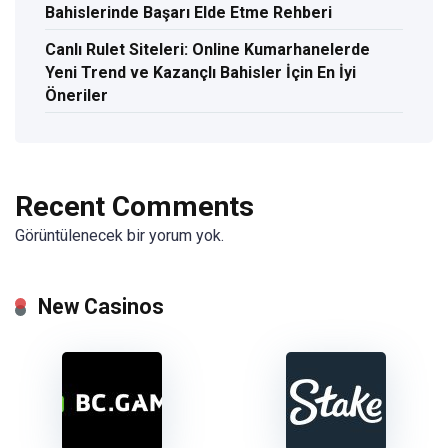
Bahislerinde Başarı Elde Etme Rehberi
Canlı Rulet Siteleri: Online Kumarhanelerde
Yeni Trend ve Kazançlı Bahisler İçin En İyi
Öneriler
Recent Comments
Görüntülenecek bir yorum yok.
New Casinos