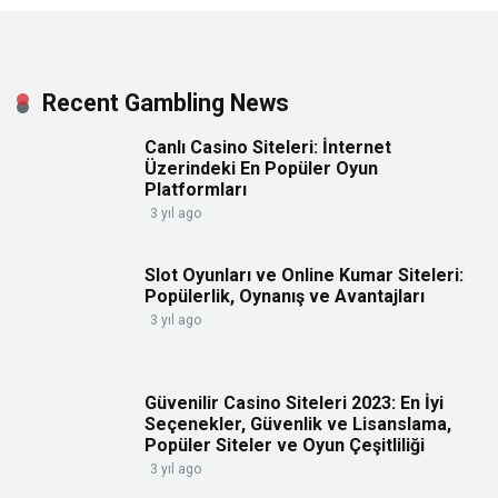
Recent Gambling News
Canlı Casino Siteleri: İnternet
Üzerindeki En Popüler Oyun
Platformları
3 yıl ago
Slot Oyunları ve Online Kumar Siteleri:
Popülerlik, Oynanış ve Avantajları
3 yıl ago
Güvenilir Casino Siteleri 2023: En İyi
Seçenekler, Güvenlik ve Lisanslama,
Popüler Siteler ve Oyun Çeşitliliği
3 yıl ago