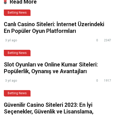
Read More
Betting News
Canlı Casino Siteleri: İnternet Üzerindeki
En Popüler Oyun Platformları
3 yıl ago
0
2347
Betting News
Slot Oyunları ve Online Kumar Siteleri:
Popülerlik, Oynanış ve Avantajları
3 yıl ago
0
1917
Betting News
Güvenilir Casino Siteleri 2023: En İyi
Seçenekler, Güvenlik ve Lisanslama,