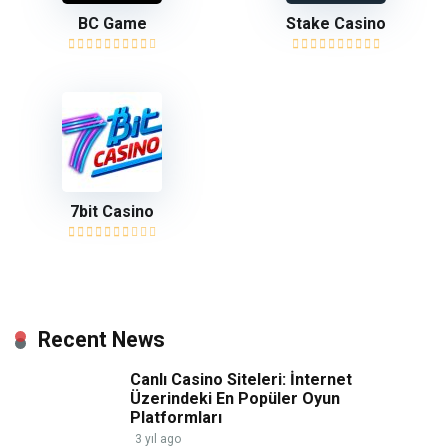
BC Game
Stake Casino
7bit Casino
Recent News
Canlı Casino Siteleri: İnternet
Üzerindeki En Popüler Oyun
Platformları
3 yıl ago