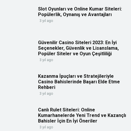
Slot Oyunları ve Online Kumar Siteleri:
Popülerlik, Oynanış ve Avantajları
3 yıl ago
Güvenilir Casino Siteleri 2023: En İyi
Seçenekler, Güvenlik ve Lisanslama,
Popüler Siteler ve Oyun Çeşitliliği
3 yıl ago
Kazanma İpuçları ve Stratejileriyle
Casino Bahislerinde Başarı Elde Etme
Rehberi
3 yıl ago
Canlı Rulet Siteleri: Online
Kumarhanelerde Yeni Trend ve Kazançlı
Bahisler İçin En İyi Öneriler
3 yıl ago