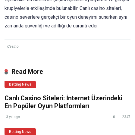
krupiyelerle etkileşimde bulunabilir. Canlı casino siteleri,
casino severlere gerçekçi bir oyun deneyimi sunarken aynı
zamanda güvenliği ve adilliği de garanti eder.
Casino
Read More
Betting News
Canlı Casino Siteleri: İnternet Üzerindeki
En Popüler Oyun Platformları
3 yıl ago
0
2347
Betting News