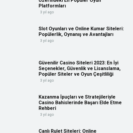
Üzerindeki En Popüler Oyun
Platformları
3 yıl ago
Slot Oyunları ve Online Kumar Siteleri:
Popülerlik, Oynanış ve Avantajları
3 yıl ago
Güvenilir Casino Siteleri 2023: En İyi
Seçenekler, Güvenlik ve Lisanslama,
Popüler Siteler ve Oyun Çeşitliliği
3 yıl ago
Kazanma İpuçları ve Stratejileriyle
Casino Bahislerinde Başarı Elde Etme
Rehberi
3 yıl ago
Canlı Rulet Siteleri: Online