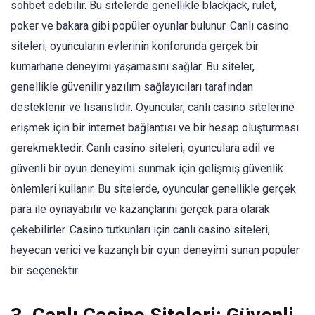
sohbet edebilir. Bu sitelerde genellikle blackjack, rulet,
poker ve bakara gibi popüler oyunlar bulunur. Canlı casino
siteleri, oyuncuların evlerinin konforunda gerçek bir
kumarhane deneyimi yaşamasını sağlar. Bu siteler,
genellikle güvenilir yazılım sağlayıcıları tarafından
desteklenir ve lisanslıdır. Oyuncular, canlı casino sitelerine
erişmek için bir internet bağlantısı ve bir hesap oluşturması
gerekmektedir. Canlı casino siteleri, oyunculara adil ve
güvenli bir oyun deneyimi sunmak için gelişmiş güvenlik
önlemleri kullanır. Bu sitelerde, oyuncular genellikle gerçek
para ile oynayabilir ve kazançlarını gerçek para olarak
çekebilirler. Casino tutkunları için canlı casino siteleri,
heyecan verici ve kazançlı bir oyun deneyimi sunan popüler
bir seçenektir.