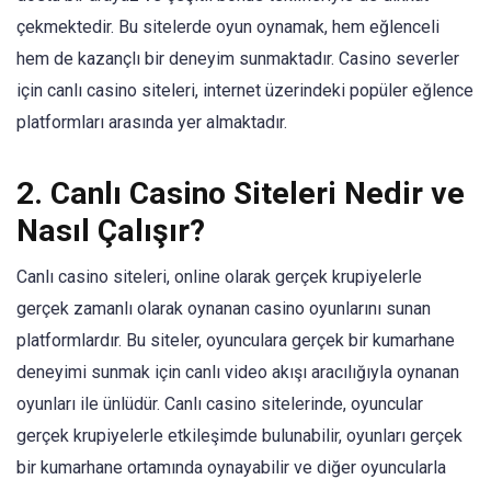
çekmektedir. Bu sitelerde oyun oynamak, hem eğlenceli
hem de kazançlı bir deneyim sunmaktadır. Casino severler
için canlı casino siteleri, internet üzerindeki popüler eğlence
platformları arasında yer almaktadır.
2. Canlı Casino Siteleri Nedir ve
Nasıl Çalışır?
Canlı casino siteleri, online olarak gerçek krupiyelerle
gerçek zamanlı olarak oynanan casino oyunlarını sunan
platformlardır. Bu siteler, oyunculara gerçek bir kumarhane
deneyimi sunmak için canlı video akışı aracılığıyla oynanan
oyunları ile ünlüdür. Canlı casino sitelerinde, oyuncular
gerçek krupiyelerle etkileşimde bulunabilir, oyunları gerçek
bir kumarhane ortamında oynayabilir ve diğer oyuncularla