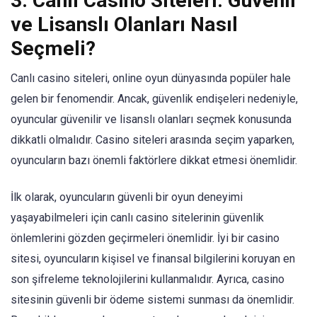
3. Canlı Casino Siteleri: Güvenli
ve Lisanslı Olanları Nasıl
Seçmeli?
Canlı casino siteleri, online oyun dünyasında popüler hale
gelen bir fenomendir. Ancak, güvenlik endişeleri nedeniyle,
oyuncular güvenilir ve lisanslı olanları seçmek konusunda
dikkatli olmalıdır. Casino siteleri arasında seçim yaparken,
oyuncuların bazı önemli faktörlere dikkat etmesi önemlidir.
İlk olarak, oyuncuların güvenli bir oyun deneyimi
yaşayabilmeleri için canlı casino sitelerinin güvenlik
önlemlerini gözden geçirmeleri önemlidir. İyi bir casino
sitesi, oyuncuların kişisel ve finansal bilgilerini koruyan en
son şifreleme teknolojilerini kullanmalıdır. Ayrıca, casino
sitesinin güvenli bir ödeme sistemi sunması da önemlidir.