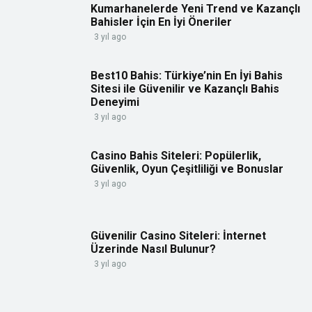
Kumarhanelerde Yeni Trend ve Kazançlı
Bahisler İçin En İyi Öneriler
3 yıl ago
Best10 Bahis: Türkiye’nin En İyi Bahis
Sitesi ile Güvenilir ve Kazançlı Bahis
Deneyimi
3 yıl ago
Casino Bahis Siteleri: Popülerlik,
Güvenlik, Oyun Çeşitliliği ve Bonuslar
3 yıl ago
Güvenilir Casino Siteleri: İnternet
Üzerinde Nasıl Bulunur?
3 yıl ago