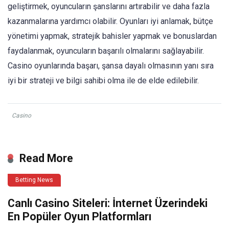
geliştirmek, oyuncuların şanslarını artırabilir ve daha fazla
kazanmalarına yardımcı olabilir. Oyunları iyi anlamak, bütçe
yönetimi yapmak, stratejik bahisler yapmak ve bonuslardan
faydalanmak, oyuncuların başarılı olmalarını sağlayabilir.
Casino oyunlarında başarı, şansa dayalı olmasının yanı sıra
iyi bir strateji ve bilgi sahibi olma ile de elde edilebilir.
Casino
Read More
Betting News
Canlı Casino Siteleri: İnternet Üzerindeki
En Popüler Oyun Platformları