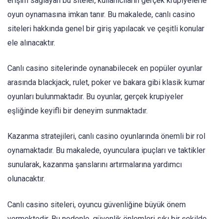
erişim sağlayan bu siteler, kullanıcıların gerçek krupiyelerle
oyun oynamasına imkan tanır. Bu makalede, canlı casino
siteleri hakkında genel bir giriş yapılacak ve çeşitli konular
ele alınacaktır.
Canlı casino sitelerinde oynanabilecek en popüler oyunlar
arasında blackjack, rulet, poker ve bakara gibi klasik kumar
oyunları bulunmaktadır. Bu oyunlar, gerçek krupiyeler
eşliğinde keyifli bir deneyim sunmaktadır.
Kazanma stratejileri, canlı casino oyunlarında önemli bir rol
oynamaktadır. Bu makalede, oyunculara ipuçları ve taktikler
sunularak, kazanma şanslarını artırmalarına yardımcı
olunacaktır.
Canlı casino siteleri, oyuncu güvenliğine büyük önem
vermektedir. Bu nedenle, güvenlik önlemleri sıkı bir şekilde