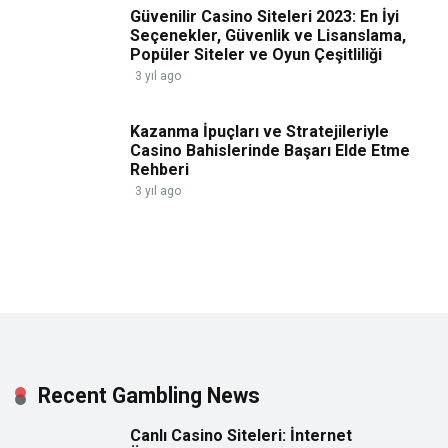
Güvenilir Casino Siteleri 2023: En İyi
Seçenekler, Güvenlik ve Lisanslama,
Popüler Siteler ve Oyun Çeşitliliği
3 yıl ago
Kazanma İpuçları ve Stratejileriyle
Casino Bahislerinde Başarı Elde Etme
Rehberi
3 yıl ago
Recent Gambling News
Canlı Casino Siteleri: İnternet