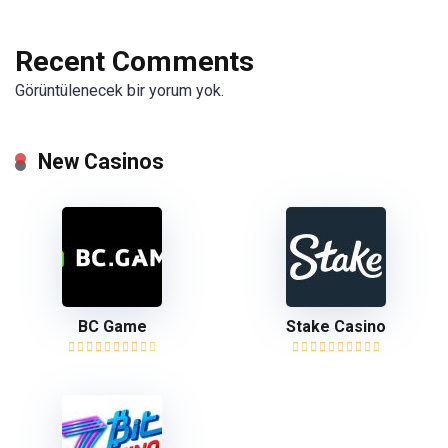
Recent Comments
Görüntülenecek bir yorum yok.
New Casinos
BC Game
Stake Casino