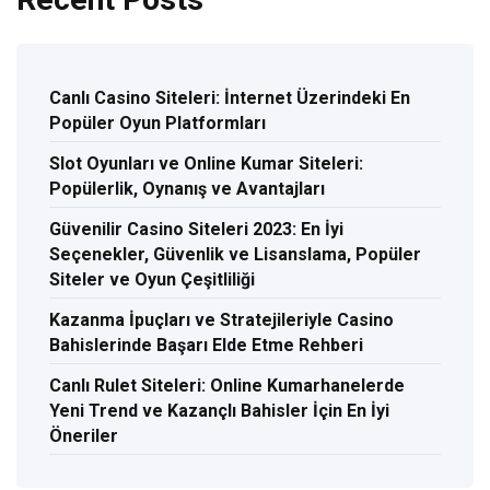
Canlı Casino Siteleri: İnternet Üzerindeki En
Popüler Oyun Platformları
Slot Oyunları ve Online Kumar Siteleri:
Popülerlik, Oynanış ve Avantajları
Güvenilir Casino Siteleri 2023: En İyi
Seçenekler, Güvenlik ve Lisanslama, Popüler
Siteler ve Oyun Çeşitliliği
Kazanma İpuçları ve Stratejileriyle Casino
Bahislerinde Başarı Elde Etme Rehberi
Canlı Rulet Siteleri: Online Kumarhanelerde
Yeni Trend ve Kazançlı Bahisler İçin En İyi
Öneriler