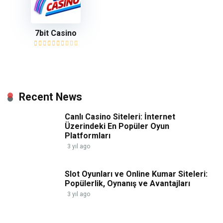
7bit Casino
Recent News
Canlı Casino Siteleri: İnternet
Üzerindeki En Popüler Oyun
Platformları
3 yıl ago
Slot Oyunları ve Online Kumar Siteleri:
Popülerlik, Oynanış ve Avantajları
3 yıl ago