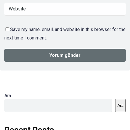
Save my name, email, and website in this browser for the
next time I comment.
Ara
Ara
Recent Posts