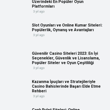
Üzerindeki En Popüler Oyun
Platformları
3 yıl ago
Slot Oyunları ve Online Kumar Siteleri:
Popülerlik, Oynanış ve Avantajları
3 yıl ago
Güvenilir Casino Siteleri 2023: En İyi
Seçenekler, Güvenlik ve Lisanslama,
Popüler Siteler ve Oyun Çeşitliliği
3 yıl ago
Kazanma İpuçları ve Stratejileriyle
Casino Bahislerinde Başarı Elde Etme
Rehberi
3 yıl ago
Canlı Rulet Siteleri: Online