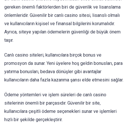
gereken önemli faktörlerden biri de güvenlik ve lisanslama
önlemleridir. Güvenilir bir canlı casino sitesi, lisanslı olmalı
ve kullanıcıların kişisel ve finansal bilgilerini korumalıdır.
Ayrıca, siteye yapılan ödemelerin güvenliği de büyük önem
taşır.
Canlı casino siteleri, kullanıcılara birçok bonus ve
promosyon da sunar. Yeni üyelere hoş geldin bonusları, para
yatırma bonusları, bedava dönüşler gibi avantajlar
kullanıcıların daha fazla kazanma şansı elde etmesini sağlar.
Ödeme yöntemleri ve işlem süreleri de canlı casino
sitelerinin önemli bir parçasıdır. Güvenilir bir site,
kullanıcılara çeşitli ödeme seçenekleri sunar ve işlemleri
hızlı bir şekilde gerçekleştirir.