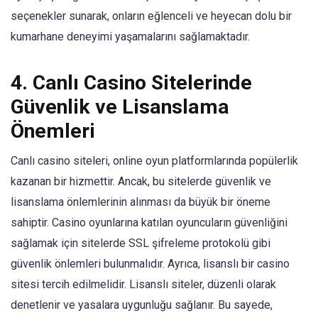
seçenekler sunarak, onların eğlenceli ve heyecan dolu bir
kumarhane deneyimi yaşamalarını sağlamaktadır.
4. Canlı Casino Sitelerinde
Güvenlik ve Lisanslama
Önemleri
Canlı casino siteleri, online oyun platformlarında popülerlik
kazanan bir hizmettir. Ancak, bu sitelerde güvenlik ve
lisanslama önlemlerinin alınması da büyük bir öneme
sahiptir. Casino oyunlarına katılan oyuncuların güvenliğini
sağlamak için sitelerde SSL şifreleme protokolü gibi
güvenlik önlemleri bulunmalıdır. Ayrıca, lisanslı bir casino
sitesi tercih edilmelidir. Lisanslı siteler, düzenli olarak
denetlenir ve yasalara uygunluğu sağlanır. Bu sayede,