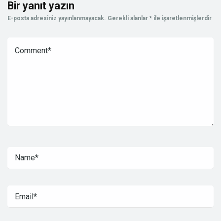
Bir yanıt yazın
E-posta adresiniz yayınlanmayacak.
Gerekli alanlar
*
ile işaretlenmişlerdir