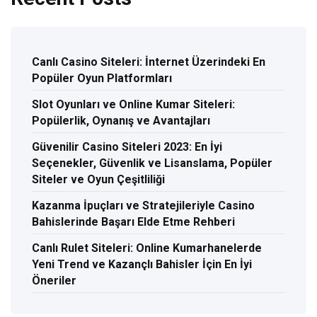
Canlı Casino Siteleri: İnternet Üzerindeki En
Popüler Oyun Platformları
Slot Oyunları ve Online Kumar Siteleri:
Popülerlik, Oynanış ve Avantajları
Güvenilir Casino Siteleri 2023: En İyi
Seçenekler, Güvenlik ve Lisanslama, Popüler
Siteler ve Oyun Çeşitliliği
Kazanma İpuçları ve Stratejileriyle Casino
Bahislerinde Başarı Elde Etme Rehberi
Canlı Rulet Siteleri: Online Kumarhanelerde
Yeni Trend ve Kazançlı Bahisler İçin En İyi
Öneriler