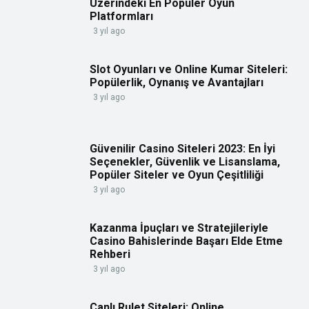
Üzerindeki En Popüler Oyun
Platformları
3 yıl ago
Slot Oyunları ve Online Kumar Siteleri:
Popülerlik, Oynanış ve Avantajları
3 yıl ago
Güvenilir Casino Siteleri 2023: En İyi
Seçenekler, Güvenlik ve Lisanslama,
Popüler Siteler ve Oyun Çeşitliliği
3 yıl ago
Kazanma İpuçları ve Stratejileriyle
Casino Bahislerinde Başarı Elde Etme
Rehberi
3 yıl ago
Canlı Rulet Siteleri: Online