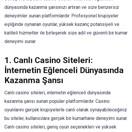
dünyasında kazanma şansınızı artıran ve size benzersiz
deneyimler sunan platformlardır. Profesyonel krupiyeler
eşliğinde oynanan oyunlar, yüksek kazanç potansiyeli ve
kaliteli hizmetler ile birleşerek size adil ve güvenli bir kumar
deneyimi sunar.
1. Canlı Casino Siteleri:
İnternetin Eğlenceli Dünyasında
Kazanma Şansı
Canlı casino siteleri, internetin eğlenceli dünyasında
kazanma şansı sunan popüler platformlardır. Casino
oyunlarını gerçek krupiyelerle canlı olarak oynayabileceğiniz
bu siteler, kullanıcılara gerçek bir kumarhane deneyimi sunar.
Canlı casino siteleri, geniş oyun seçenekleri ve yüksek