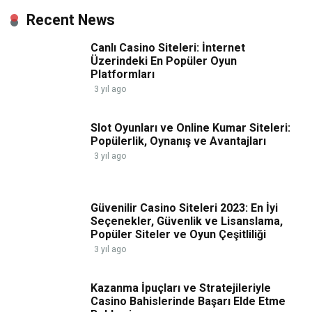
Recent News
Canlı Casino Siteleri: İnternet
Üzerindeki En Popüler Oyun
Platformları
3 yıl ago
Slot Oyunları ve Online Kumar Siteleri:
Popülerlik, Oynanış ve Avantajları
3 yıl ago
Güvenilir Casino Siteleri 2023: En İyi
Seçenekler, Güvenlik ve Lisanslama,
Popüler Siteler ve Oyun Çeşitliliği
3 yıl ago
Kazanma İpuçları ve Stratejileriyle
Casino Bahislerinde Başarı Elde Etme