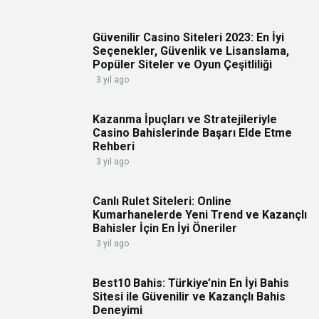
Güvenilir Casino Siteleri 2023: En İyi
Seçenekler, Güvenlik ve Lisanslama,
Popüler Siteler ve Oyun Çeşitliliği
3 yıl ago
Kazanma İpuçları ve Stratejileriyle
Casino Bahislerinde Başarı Elde Etme
Rehberi
3 yıl ago
Canlı Rulet Siteleri: Online
Kumarhanelerde Yeni Trend ve Kazançlı
Bahisler İçin En İyi Öneriler
3 yıl ago
Best10 Bahis: Türkiye’nin En İyi Bahis
Sitesi ile Güvenilir ve Kazançlı Bahis
Deneyimi