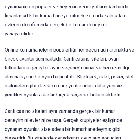
oynamanın en popüler ve heyecan verici yollarından biridir.
İnsanlar artık bir kumarhaneye gitmek zorunda kalmadan
evlerinin konforunda gerçek bir kumar deneyimi
yaşayabilirler.
Online kumarhanelerin popülerliği her geçen gün artmakta ve
birçok avantaj sunmaktadır. Canlı casino siteleri, oyun
tutkunlarına geniş bir oyun seçeneği sunar ve herkesin ilgi
alanına uygun bir oyun bulunabilir. Blackjack, rulet, poker, slot
makineleri gibi klasik kumar oyunlarından, daha yeni ve
yenilikçi oyunlara kadar birçok seçenek bulunmaktadır.
Canlı casino siteleri aynı zamanda gerçek bir kumar
deneyimini evlerinize taşır. Gerçek krupiyeler eşliğinde
oynanan oyunlar, size adeta bir kumarhanedeymiş gibi
hissettirir. Bu sitelerde oynadığınız oyunların sonuçları