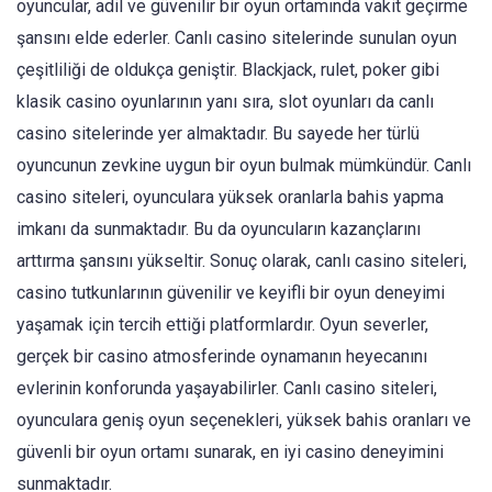
oyuncular, adil ve güvenilir bir oyun ortamında vakit geçirme
şansını elde ederler. Canlı casino sitelerinde sunulan oyun
çeşitliliği de oldukça geniştir. Blackjack, rulet, poker gibi
klasik casino oyunlarının yanı sıra, slot oyunları da canlı
casino sitelerinde yer almaktadır. Bu sayede her türlü
oyuncunun zevkine uygun bir oyun bulmak mümkündür. Canlı
casino siteleri, oyunculara yüksek oranlarla bahis yapma
imkanı da sunmaktadır. Bu da oyuncuların kazançlarını
arttırma şansını yükseltir. Sonuç olarak, canlı casino siteleri,
casino tutkunlarının güvenilir ve keyifli bir oyun deneyimi
yaşamak için tercih ettiği platformlardır. Oyun severler,
gerçek bir casino atmosferinde oynamanın heyecanını
evlerinin konforunda yaşayabilirler. Canlı casino siteleri,
oyunculara geniş oyun seçenekleri, yüksek bahis oranları ve
güvenli bir oyun ortamı sunarak, en iyi casino deneyimini
sunmaktadır.