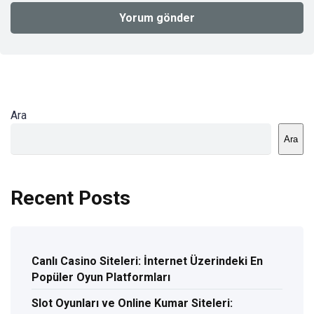
Ara
Ara
Recent Posts
Canlı Casino Siteleri: İnternet Üzerindeki En
Popüler Oyun Platformları
Slot Oyunları ve Online Kumar Siteleri: