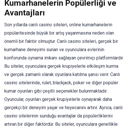
Kumarhanelerin Popülerliği ve
Avantajları
Son yıllarda canlı casino siteleri, online kumarhanelerin
popülaritesinde büyük bir artış yaşanmasına neden olan
önemli bir faktör olmuştur. Canlı casino siteleri, gerçek bir
kumarhane deneyimi sunan ve oyunculara evlerinin
konforunda oynama imkanı sağlayan çevrimiçi platformlardır.
Bu siteler, oyunculara gerçek krupiyelerle etkileşim kurma
ve gerçek zamanlı olarak oyunlara katılma şansı verir. Canlı
casino sitelerinde, rulet, blackjack, poker ve diğer popüler
kumar oyunları gibi çeşitli seçenekler bulunmaktadır.
Oyuncular, oyunları gerçek krupiyelerle oynayarak daha
gerçekçi bir deneyim yaşar ve heyecanını artırır. Ayrıca, canlı
casino sitelerinin sunduğu avantajlar da popülerliklerini
artıran bir diğer faktördür. Bu siteler, oyunculara genellikle