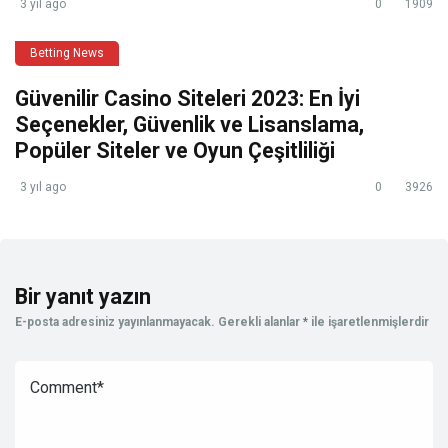
3 yıl ago
0
1909
Betting News
Güvenilir Casino Siteleri 2023: En İyi
Seçenekler, Güvenlik ve Lisanslama,
Popüler Siteler ve Oyun Çeşitliliği
3 yıl ago
0
3926
Bir yanıt yazın
E-posta adresiniz yayınlanmayacak.
Gerekli alanlar
*
ile işaretlenmişlerdir