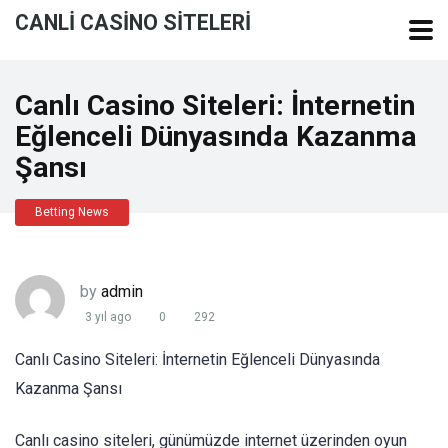
CANLI CASINO SITELERI
Canlı Casino Siteleri: İnternetin
Eğlenceli Dünyasında Kazanma
Şansı
Betting News
by
admin
3 yıl ago
0
292
Canlı Casino Siteleri: İnternetin Eğlenceli Dünyasında
Kazanma Şansı
Canlı casino siteleri, günümüzde internet üzerinden oyun