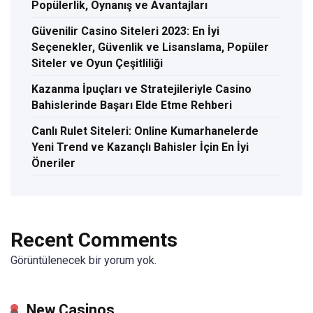
Popülerlik, Oynanış ve Avantajları
Güvenilir Casino Siteleri 2023: En İyi
Seçenekler, Güvenlik ve Lisanslama, Popüler
Siteler ve Oyun Çeşitliliği
Kazanma İpuçları ve Stratejileriyle Casino
Bahislerinde Başarı Elde Etme Rehberi
Canlı Rulet Siteleri: Online Kumarhanelerde
Yeni Trend ve Kazançlı Bahisler İçin En İyi
Öneriler
Recent Comments
Görüntülenecek bir yorum yok.
New Casinos