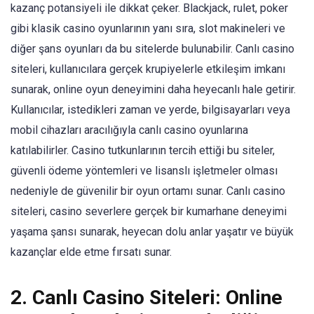
kazanç potansiyeli ile dikkat çeker. Blackjack, rulet, poker
gibi klasik casino oyunlarının yanı sıra, slot makineleri ve
diğer şans oyunları da bu sitelerde bulunabilir. Canlı casino
siteleri, kullanıcılara gerçek krupiyelerle etkileşim imkanı
sunarak, online oyun deneyimini daha heyecanlı hale getirir.
Kullanıcılar, istedikleri zaman ve yerde, bilgisayarları veya
mobil cihazları aracılığıyla canlı casino oyunlarına
katılabilirler. Casino tutkunlarının tercih ettiği bu siteler,
güvenli ödeme yöntemleri ve lisanslı işletmeler olması
nedeniyle de güvenilir bir oyun ortamı sunar. Canlı casino
siteleri, casino severlere gerçek bir kumarhane deneyimi
yaşama şansı sunarak, heyecan dolu anlar yaşatır ve büyük
kazançlar elde etme fırsatı sunar.
2. Canlı Casino Siteleri: Online