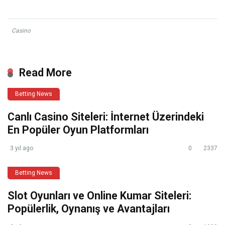
Casino
Read More
Betting News
Canlı Casino Siteleri: İnternet Üzerindeki
En Popüler Oyun Platformları
3 yıl ago
0
2337
Betting News
Slot Oyunları ve Online Kumar Siteleri:
Popülerlik, Oynanış ve Avantajları