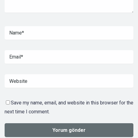
Save my name, email, and website in this browser for the
next time I comment.