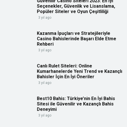
Güvenilir Casino Siteleri 2023: En İyi
Seçenekler, Güvenlik ve Lisanslama,
Popüler Siteler ve Oyun Çeşitliliği
3 yıl ago
Kazanma İpuçları ve Stratejileriyle
Casino Bahislerinde Başarı Elde Etme
Rehberi
3 yıl ago
Canlı Rulet Siteleri: Online
Kumarhanelerde Yeni Trend ve Kazançlı
Bahisler İçin En İyi Öneriler
3 yıl ago
Best10 Bahis: Türkiye’nin En İyi Bahis
Sitesi ile Güvenilir ve Kazançlı Bahis
Deneyimi
3 yıl ago