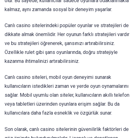
olur. Bu sayede, kullanıcılar sadece oyunlara odaklanmakla
kalmaz, aynı zamanda sosyal bir deneyim yaşarlar.
Canlı casino sitelerindeki popüler oyunlar ve stratejileri de
dikkate almak önemlidir. Her oyunun farklı stratejileri vardır
ve bu stratejileri öğrenerek, şansınızı artırabilirsiniz.
Özellikle rulet gibi şans oyunlarında, doğru stratejiyle
kazanma ihtimalinizi artırabilirsiniz.
Canlı casino siteleri, mobil oyun deneyimi sunarak
kullanıcıların istedikleri zaman ve yerde oyun oynamalarını
sağlar. Mobil uyumlu olan siteler, kullanıcıların akıllı telefon
veya tabletleri üzerinden oyunlara erişim sağlar. Bu da
kullanıcılara daha fazla esneklik ve özgürlük sunar.
Son olarak, canlı casino sitelerinin güvenilirlik faktörleri de