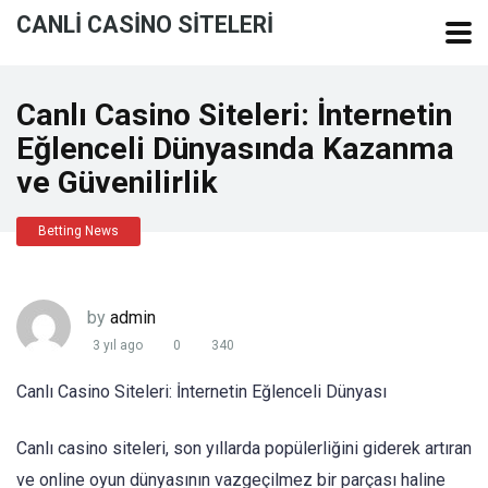
CANLI CASINO SITELERI
Canlı Casino Siteleri: İnternetin
Eğlenceli Dünyasında Kazanma
ve Güvenilirlik
Betting News
by
admin
3 yıl ago
0
340
Canlı Casino Siteleri: İnternetin Eğlenceli Dünyası
Canlı casino siteleri, son yıllarda popülerliğini giderek artıran
ve online oyun dünyasının vazgeçilmez bir parçası haline