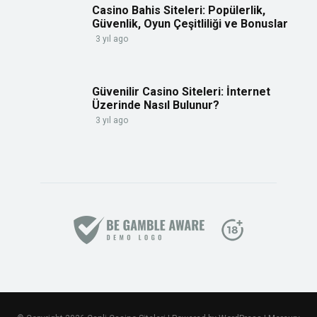
Casino Bahis Siteleri: Popülerlik,
Güvenlik, Oyun Çeşitliliği ve Bonuslar
3 yıl ago
Güvenilir Casino Siteleri: İnternet
Üzerinde Nasıl Bulunur?
3 yıl ago