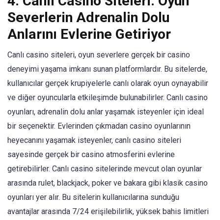
4. Canlı Casino Siteleri: Oyun
Severlerin Adrenalin Dolu
Anlarını Evlerine Getiriyor
Canlı casino siteleri, oyun severlere gerçek bir casino
deneyimi yaşama imkanı sunan platformlardır. Bu sitelerde,
kullanıcılar gerçek krupiyelerle canlı olarak oyun oynayabilir
ve diğer oyuncularla etkileşimde bulunabilirler. Canlı casino
oyunları, adrenalin dolu anlar yaşamak isteyenler için ideal
bir seçenektir. Evlerinden çıkmadan casino oyunlarının
heyecanını yaşamak isteyenler, canlı casino siteleri
sayesinde gerçek bir casino atmosferini evlerine
getirebilirler. Canlı casino sitelerinde mevcut olan oyunlar
arasında rulet, blackjack, poker ve bakara gibi klasik casino
oyunları yer alır. Bu sitelerin kullanıcılarına sunduğu
avantajlar arasında 7/24 erişilebilirlik, yüksek bahis limitleri