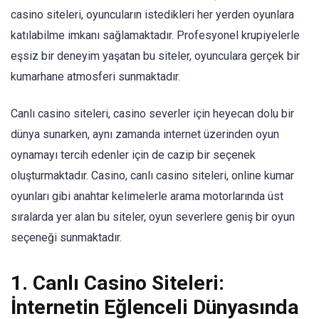
casino siteleri, oyuncuların istedikleri her yerden oyunlara
katılabilme imkanı sağlamaktadır. Profesyonel krupiyelerle
eşsiz bir deneyim yaşatan bu siteler, oyunculara gerçek bir
kumarhane atmosferi sunmaktadır.
Canlı casino siteleri, casino severler için heyecan dolu bir
dünya sunarken, aynı zamanda internet üzerinden oyun
oynamayı tercih edenler için de cazip bir seçenek
oluşturmaktadır. Casino, canlı casino siteleri, online kumar
oyunları gibi anahtar kelimelerle arama motorlarında üst
sıralarda yer alan bu siteler, oyun severlere geniş bir oyun
seçeneği sunmaktadır.
1. Canlı Casino Siteleri:
İnternetin Eğlenceli Dünyasında