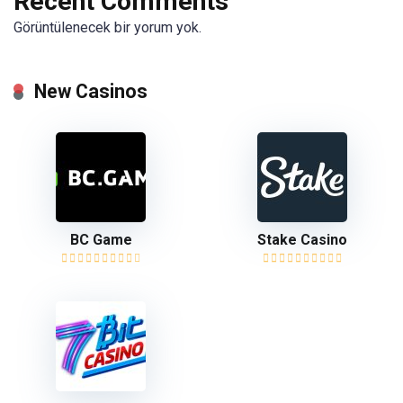
Recent Comments
Görüntülenecek bir yorum yok.
New Casinos
BC Game
Stake Casino