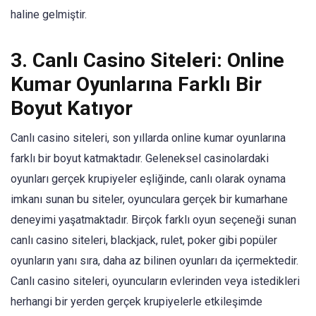
haline gelmiştir.
3. Canlı Casino Siteleri: Online
Kumar Oyunlarına Farklı Bir
Boyut Katıyor
Canlı casino siteleri, son yıllarda online kumar oyunlarına
farklı bir boyut katmaktadır. Geleneksel casinolardaki
oyunları gerçek krupiyeler eşliğinde, canlı olarak oynama
imkanı sunan bu siteler, oyunculara gerçek bir kumarhane
deneyimi yaşatmaktadır. Birçok farklı oyun seçeneği sunan
canlı casino siteleri, blackjack, rulet, poker gibi popüler
oyunların yanı sıra, daha az bilinen oyunları da içermektedir.
Canlı casino siteleri, oyuncuların evlerinden veya istedikleri
herhangi bir yerden gerçek krupiyelerle etkileşimde