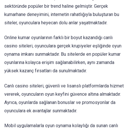
sektöründe popüler bir trend haline gelmiştir. Gerçek
kumarhane deneyimini, internetin rahatlığıyla buluşturan bu
siteler, oyunculara heyecan dolu anlar yaşatmaktadır.
Online kumar oyunlarının farklı bir boyut kazandığı canlı
casino siteleri, oyunculara gerçek krupiyeler eşliğinde oyun
oynama imkanı sunmaktadır. Bu sitelerde en popüler kumar
oyunlarına kolayca erişim sağlanabilirken, aynı zamanda
yüksek kazanç fırsatları da sunulmaktadır.
Canlı casino siteleri, güvenli ve lisanslı platformlarda hizmet
vererek, oyuncuların oyun keyfini güvence altına almaktadır.
Ayrıca, oyunlarda sağlanan bonuslar ve promosyonlar da
oyunculara ek avantajlar sunmaktadır.
Mobil uygulamalarla oyun oynama kolaylığı da sunan canlı