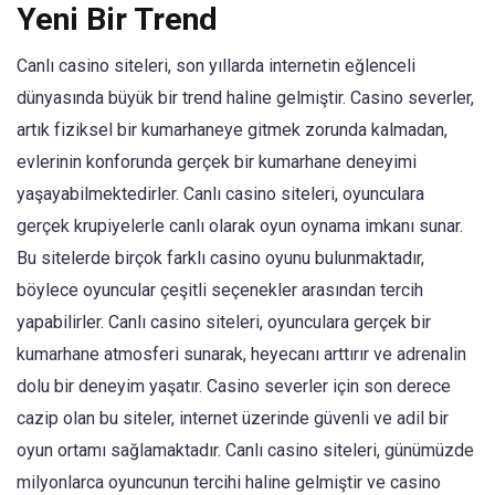
Yeni Bir Trend
Canlı casino siteleri, son yıllarda internetin eğlenceli
dünyasında büyük bir trend haline gelmiştir. Casino severler,
artık fiziksel bir kumarhaneye gitmek zorunda kalmadan,
evlerinin konforunda gerçek bir kumarhane deneyimi
yaşayabilmektedirler. Canlı casino siteleri, oyunculara
gerçek krupiyelerle canlı olarak oyun oynama imkanı sunar.
Bu sitelerde birçok farklı casino oyunu bulunmaktadır,
böylece oyuncular çeşitli seçenekler arasından tercih
yapabilirler. Canlı casino siteleri, oyunculara gerçek bir
kumarhane atmosferi sunarak, heyecanı arttırır ve adrenalin
dolu bir deneyim yaşatır. Casino severler için son derece
cazip olan bu siteler, internet üzerinde güvenli ve adil bir
oyun ortamı sağlamaktadır. Canlı casino siteleri, günümüzde
milyonlarca oyuncunun tercihi haline gelmiştir ve casino