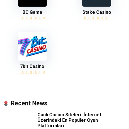
BC Game
Stake Casino
7bit Casino
Recent News
Canlı Casino Siteleri: İnternet
Üzerindeki En Popüler Oyun
Platformları