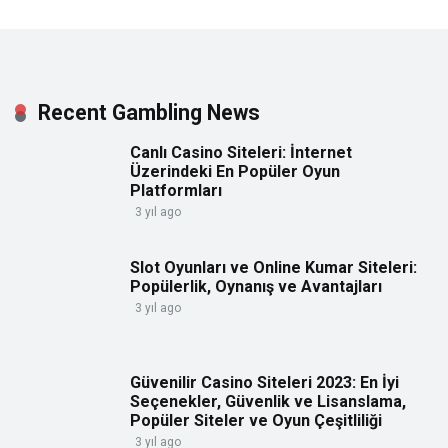
Recent Gambling News
Canlı Casino Siteleri: İnternet
Üzerindeki En Popüler Oyun
Platformları
3 yıl ago
Slot Oyunları ve Online Kumar Siteleri:
Popülerlik, Oynanış ve Avantajları
3 yıl ago
Güvenilir Casino Siteleri 2023: En İyi
Seçenekler, Güvenlik ve Lisanslama,
Popüler Siteler ve Oyun Çeşitliliği
3 yıl ago