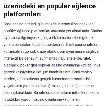
üzerindeki en popüler eğlence
platformları
Canlı casino siteleri, günümüzde internet üzerindeki en
popüler eğlence platformları arasında yer almaktadır. Casino
oyunlarına ilgi duyan kişiler, artık kumarhanelere gitmek
yerine bu siteleri tercih etmektedirler. Canlı casino siteleri,
kullanıcıların gerçek krupiyelerle oyun oynamasını sağlayan
interaktif bir deneyim sunmaktadır. Bu sitelerde, rulet,
blackjack, poker gibi popüler casino oyunlarına katılabilir ve
gerçek krupiyelerle iletişim kurabilirsiniz. Canlı casino
siteleri, kullanıcılarına gerçek kumarhane atmosferini
yaşatmanın yanı sıra, rahatlığı ve erişilebilirliği ile de ön
plana çıkmaktadır. Bu siteler, kullanıcıların istedikleri zaman
istedikleri yerden casino oyunlarına katılmalarını