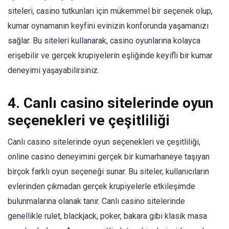
siteleri, casino tutkunları için mükemmel bir seçenek olup,
kumar oynamanın keyfini evinizin konforunda yaşamanızı
sağlar. Bu siteleri kullanarak, casino oyunlarına kolayca
erişebilir ve gerçek krupiyelerin eşliğinde keyifli bir kumar
deneyimi yaşayabilirsiniz.
4. Canlı casino sitelerinde oyun
seçenekleri ve çeşitliliği
Canlı casino sitelerinde oyun seçenekleri ve çeşitliliği,
online casino deneyimini gerçek bir kumarhaneye taşıyan
birçok farklı oyun seçeneği sunar. Bu siteler, kullanıcıların
evlerinden çıkmadan gerçek krupiyelerle etkileşimde
bulunmalarına olanak tanır. Canlı casino sitelerinde
genellikle rulet, blackjack, poker, bakara gibi klasik masa