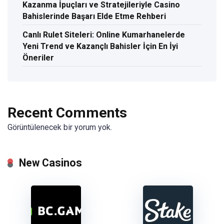
Kazanma İpuçları ve Stratejileriyle Casino
Bahislerinde Başarı Elde Etme Rehberi
Canlı Rulet Siteleri: Online Kumarhanelerde
Yeni Trend ve Kazançlı Bahisler İçin En İyi
Öneriler
Recent Comments
Görüntülenecek bir yorum yok.
New Casinos