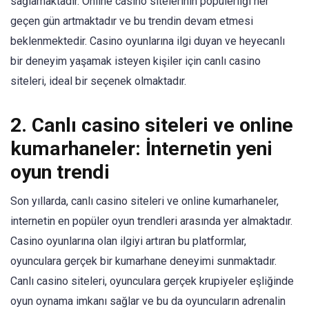
sağlamaktadır. Online casino sitelerinin popülerliği her
geçen gün artmaktadır ve bu trendin devam etmesi
beklenmektedir. Casino oyunlarına ilgi duyan ve heyecanlı
bir deneyim yaşamak isteyen kişiler için canlı casino
siteleri, ideal bir seçenek olmaktadır.
2. Canlı casino siteleri ve online
kumarhaneler: İnternetin yeni
oyun trendi
Son yıllarda, canlı casino siteleri ve online kumarhaneler,
internetin en popüler oyun trendleri arasında yer almaktadır.
Casino oyunlarına olan ilgiyi artıran bu platformlar,
oyunculara gerçek bir kumarhane deneyimi sunmaktadır.
Canlı casino siteleri, oyunculara gerçek krupiyeler eşliğinde
oyun oynama imkanı sağlar ve bu da oyuncuların adrenalin