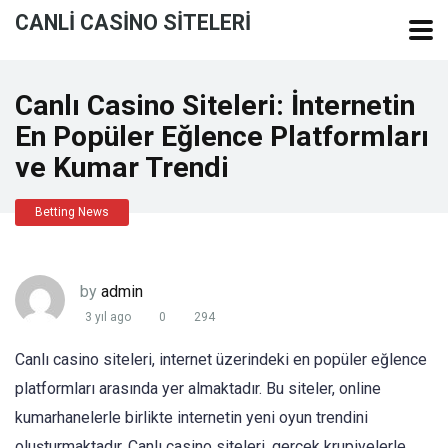
CANLI CASINO SITELERI
Canlı Casino Siteleri: İnternetin
En Popüler Eğlence Platformları
ve Kumar Trendi
Betting News
by
admin
3 yıl ago
0
294
Canlı casino siteleri, internet üzerindeki en popüler eğlence
platformları arasında yer almaktadır. Bu siteler, online
kumarhanelerle birlikte internetin yeni oyun trendini
oluşturmaktadır. Canlı casino siteleri, gerçek krupiyelerle