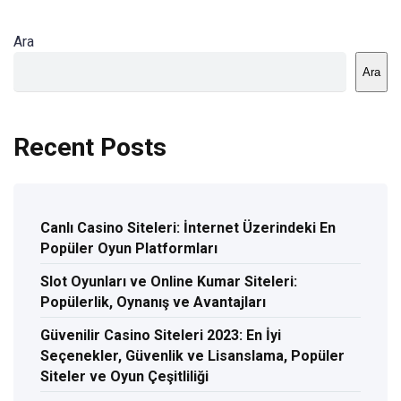
Ara
Ara
Recent Posts
Canlı Casino Siteleri: İnternet Üzerindeki En
Popüler Oyun Platformları
Slot Oyunları ve Online Kumar Siteleri:
Popülerlik, Oynanış ve Avantajları
Güvenilir Casino Siteleri 2023: En İyi
Seçenekler, Güvenlik ve Lisanslama, Popüler
Siteler ve Oyun Çeşitliliği