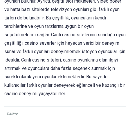
oyunları bulunur. Ayrıca, çeşitli slot makineleri, video poker
ve hatta bazı sitelerde televizyon oyunları gibi farklı oyun
türleri de bulunabilir. Bu çeşitlilik, oyuncuların kendi
tercihlerine ve oyun tarzlarına uygun bir oyun
seçebilmelerini sağlar. Canlı casino sitelerinin sunduğu oyun
çeşitliliği, casino severler için heyecan verici bir deneyim
sunar ve farklı oyunları deneyimlemek isteyen oyuncular için
idealdir. Canlı casino siteleri, casino oyunlarına olan ilgiyi
artırmak ve oyunculara daha fazla seçenek sunmak için
sürekli olarak yeni oyunlar eklemektedir. Bu sayede,
kullanıcılar farklı oyunlar deneyerek eğlenceli ve kazançlı bir
casino deneyimi yaşayabilirler.
Casino