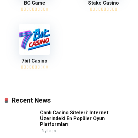
BC Game
Stake Casino
7bit Casino
Recent News
Canlı Casino Siteleri: İnternet
Üzerindeki En Popüler Oyun
Platformları
3 yıl ago