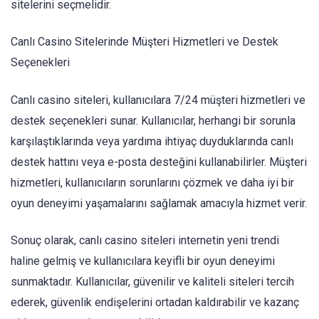
sitelerini seçmelidir.
Canlı Casino Sitelerinde Müşteri Hizmetleri ve Destek
Seçenekleri
Canlı casino siteleri, kullanıcılara 7/24 müşteri hizmetleri ve
destek seçenekleri sunar. Kullanıcılar, herhangi bir sorunla
karşılaştıklarında veya yardıma ihtiyaç duyduklarında canlı
destek hattını veya e-posta desteğini kullanabilirler. Müşteri
hizmetleri, kullanıcıların sorunlarını çözmek ve daha iyi bir
oyun deneyimi yaşamalarını sağlamak amacıyla hizmet verir.
Sonuç olarak, canlı casino siteleri internetin yeni trendi
haline gelmiş ve kullanıcılara keyifli bir oyun deneyimi
sunmaktadır. Kullanıcılar, güvenilir ve kaliteli siteleri tercih
ederek, güvenlik endişelerini ortadan kaldırabilir ve kazanç