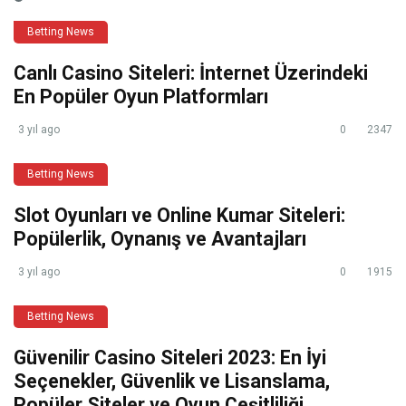
Betting News
Canlı Casino Siteleri: İnternet Üzerindeki
En Popüler Oyun Platformları
3 yıl ago
0
2347
Betting News
Slot Oyunları ve Online Kumar Siteleri:
Popülerlik, Oynanış ve Avantajları
3 yıl ago
0
1915
Betting News
Güvenilir Casino Siteleri 2023: En İyi
Seçenekler, Güvenlik ve Lisanslama,
Popüler Siteler ve Oyun Çeşitliliği