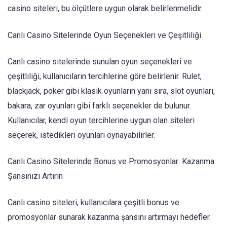
casino siteleri, bu ölçütlere uygun olarak belirlenmelidir.
Canlı Casino Sitelerinde Oyun Seçenekleri ve Çeşitliliği
Canlı casino sitelerinde sunulan oyun seçenekleri ve
çeşitliliği, kullanıcıların tercihlerine göre belirlenir. Rulet,
blackjack, poker gibi klasik oyunların yanı sıra, slot oyunları,
bakara, zar oyunları gibi farklı seçenekler de bulunur.
Kullanıcılar, kendi oyun tercihlerine uygun olan siteleri
seçerek, istedikleri oyunları oynayabilirler.
Canlı Casino Sitelerinde Bonus ve Promosyonlar: Kazanma
Şansınızı Artırın
Canlı casino siteleri, kullanıcılara çeşitli bonus ve
promosyonlar sunarak kazanma şansını artırmayı hedefler.