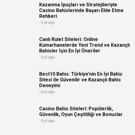
Kazanma İpuçları ve Stratejileriyle
Casino Bahislerinde Başarı Elde Etme
Rehberi
3 yıl ago
Canlı Rulet Siteleri: Online
Kumarhanelerde Yeni Trend ve Kazançlı
Bahisler İçin En İyi Öneriler
3 yıl ago
Best10 Bahis: Türkiye’nin En İyi Bahis
Sitesi ile Güvenilir ve Kazançlı Bahis
Deneyimi
3 yıl ago
Casino Bahis Siteleri: Popülerlik,
Güvenlik, Oyun Çeşitliliği ve Bonuslar
3 yıl ago