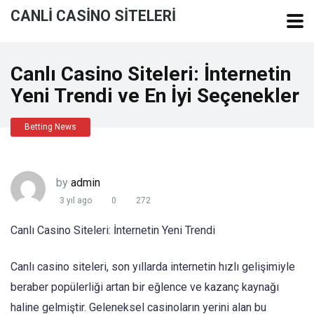
CANLI CASINO SITELERI
Canlı Casino Siteleri: İnternetin
Yeni Trendi ve En İyi Seçenekler
Betting News
by
admin
3 yıl ago
0
272
Canlı Casino Siteleri: İnternetin Yeni Trendi
Canlı casino siteleri, son yıllarda internetin hızlı gelişimiyle
beraber popülerliği artan bir eğlence ve kazanç kaynağı
haline gelmiştir. Geleneksel casinoların yerini alan bu