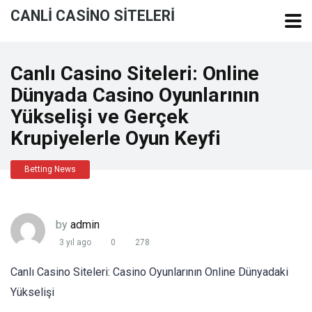
CANLI CASINO SITELERI
Canlı Casino Siteleri: Online
Dünyada Casino Oyunlarının
Yükselişi ve Gerçek
Krupiyelerle Oyun Keyfi
Betting News
by
admin
3 yıl ago
0
278
Canlı Casino Siteleri: Casino Oyunlarının Online Dünyadaki
Yükselişi