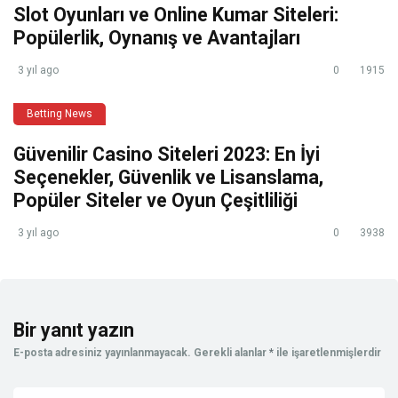
Slot Oyunları ve Online Kumar Siteleri:
Popülerlik, Oynanış ve Avantajları
3 yıl ago
0
1915
Betting News
Güvenilir Casino Siteleri 2023: En İyi
Seçenekler, Güvenlik ve Lisanslama,
Popüler Siteler ve Oyun Çeşitliliği
3 yıl ago
0
3938
Bir yanıt yazın
E-posta adresiniz yayınlanmayacak.
Gerekli alanlar
*
ile işaretlenmişlerdir