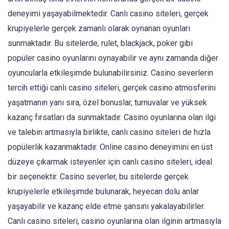
deneyimi yaşayabilmektedir. Canlı casino siteleri, gerçek
krupiyelerle gerçek zamanlı olarak oynanan oyunları
sunmaktadır. Bu sitelerde, rulet, blackjack, poker gibi
popüler casino oyunlarını oynayabilir ve aynı zamanda diğer
oyuncularla etkileşimde bulunabilirsiniz. Casino severlerin
tercih ettiği canlı casino siteleri, gerçek casino atmosferini
yaşatmanın yanı sıra, özel bonuslar, turnuvalar ve yüksek
kazanç fırsatları da sunmaktadır. Casino oyunlarına olan ilgi
ve talebin artmasıyla birlikte, canlı casino siteleri de hızla
popülerlik kazanmaktadır. Online casino deneyimini en üst
düzeye çıkarmak isteyenler için canlı casino siteleri, ideal
bir seçenektir. Casino severler, bu sitelerde gerçek
krupiyelerle etkileşimde bulunarak, heyecan dolu anlar
yaşayabilir ve kazanç elde etme şansını yakalayabilirler.
Canlı casino siteleri, casino oyunlarına olan ilginin artmasıyla