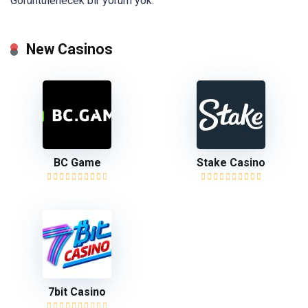
Görüntülenecek bir yorum yok.
New Casinos
BC Game
Stake Casino
7bit Casino