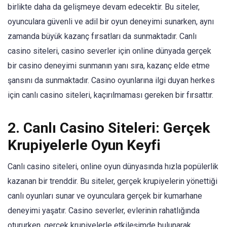
birlikte daha da gelişmeye devam edecektir. Bu siteler,
oyunculara güvenli ve adil bir oyun deneyimi sunarken, aynı
zamanda büyük kazanç fırsatları da sunmaktadır. Canlı
casino siteleri, casino severler için online dünyada gerçek
bir casino deneyimi sunmanın yanı sıra, kazanç elde etme
şansını da sunmaktadır. Casino oyunlarına ilgi duyan herkes
için canlı casino siteleri, kaçırılmaması gereken bir fırsattır.
2. Canlı Casino Siteleri: Gerçek
Krupiyelerle Oyun Keyfi
Canlı casino siteleri, online oyun dünyasında hızla popülerlik
kazanan bir trenddir. Bu siteler, gerçek krupiyelerin yönettiği
canlı oyunları sunar ve oyunculara gerçek bir kumarhane
deneyimi yaşatır. Casino severler, evlerinin rahatlığında
otururken, gerçek krupiyelerle etkileşimde bulunarak