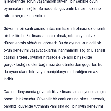
işlemlerinde sorun yaşamadan güvenli bir şekilde oyun
oynamalarını sağlar. Bu nedenle, güvenilir bir canlı casino
sitesi seçmek önemlidir.
Güvenilir bir canlı casino sitesinin lisanslı olması da önemli
bir faktördür. Bir lisansa sahip olmak, sitenin yasal ve
düzenlenmiş olduğunu gösterir. Bu da oyuncuların adil bir
oyun deneyimi yaşayacaklarına inanmalarını sağlar. Lisanslı
casino siteleri, oyunların rastgele ve adil bir şekilde
gerçekleştiğine dair bağımsız denetimlerden geçerler. Bu
da oyuncuların hile veya manipülasyon olasılığını en aza
indirir.
Casino dünyasında güvenilirlik ve lisanslama, oyuncular için
önemli bir konudur. Güvenilir bir canlı casino sitesi seçmek,
paranızı güvende tutmanın yanı sıra adil bir oyun deneyimi