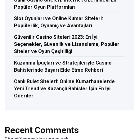
Popüler Oyun Platformları
Slot Oyunları ve Online Kumar Siteleri:
Popülerlik, Oynanış ve Avantajları
Güvenilir Casino Siteleri 2023: En İyi
Seçenekler, Güvenlik ve Lisanslama, Popüler
Siteler ve Oyun Çeşitliliği
Kazanma İpuçları ve Stratejileriyle Casino
Bahislerinde Başarı Elde Etme Rehberi
Canlı Rulet Siteleri: Online Kumarhanelerde
Yeni Trend ve Kazançlı Bahisler İçin En İyi
Öneriler
Recent Comments