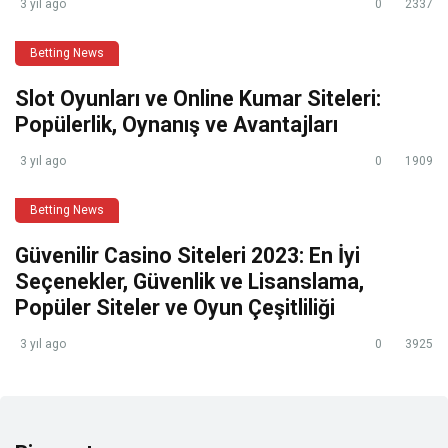
3 yıl ago
0
2337
Betting News
Slot Oyunları ve Online Kumar Siteleri:
Popülerlik, Oynanış ve Avantajları
3 yıl ago
0
1909
Betting News
Güvenilir Casino Siteleri 2023: En İyi
Seçenekler, Güvenlik ve Lisanslama,
Popüler Siteler ve Oyun Çeşitliliği
3 yıl ago
0
3925