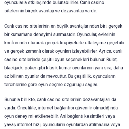
oyuncularla etkileşimde bulunabilirler. Canlı casino
sitelerinin birçok avantajı ve dezavantajı vardır.
Canlı casino sitelerinin en büyük avantajlarından biri, gerçek
bir kumarhane deneyimi sunmasıdır. Oyuncular, evlerinin
konforunda oturarak gerçek krupiyelerle etkileşime geçebilir
ve gerçek zamanlı olarak oyunları izleyebilirler. Ayrıca, canlı
casino sitelerinde çeşitli oyun seçenekleri bulunur. Rulet,
blackjack, poker gibi klasik kumar oyunlarının yanı sıra, daha
az bilinen oyunlar da mevcuttur. Bu çeşitlilik, oyuncuların
tercihlerine göre oyun seçme özgürlüğü sağlar.
Bununla birlikte, canlı casino sitelerinin dezavantajları da
vardır. Öncelikle, internet bağlantısı güvenilir olmadığında
oyun deneyimi etkilenebilir. Ani bağlantı kesintileri veya
yavaş internet hızı, oyuncuların oyunlardan atılmasına veya