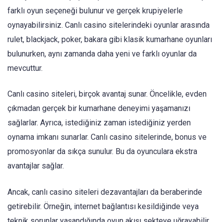
farklı oyun seçeneği bulunur ve gerçek krupiyelerle
oynayabilirsiniz. Canlı casino sitelerindeki oyunlar arasında
rulet, blackjack, poker, bakara gibi klasik kumarhane oyunları
bulunurken, aynı zamanda daha yeni ve farklı oyunlar da
mevcuttur.
Canlı casino siteleri, birçok avantaj sunar. Öncelikle, evden
çıkmadan gerçek bir kumarhane deneyimi yaşamanızı
sağlarlar. Ayrıca, istediğiniz zaman istediğiniz yerden
oynama imkanı sunarlar. Canlı casino sitelerinde, bonus ve
promosyonlar da sıkça sunulur. Bu da oyunculara ekstra
avantajlar sağlar.
Ancak, canlı casino siteleri dezavantajları da beraberinde
getirebilir. Örneğin, internet bağlantısı kesildiğinde veya
teknik sorunlar yaşandığında oyun akışı sekteye uğrayabilir.