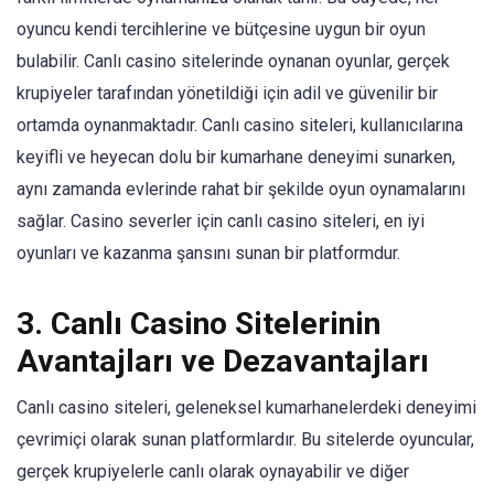
oyuncu kendi tercihlerine ve bütçesine uygun bir oyun
bulabilir. Canlı casino sitelerinde oynanan oyunlar, gerçek
krupiyeler tarafından yönetildiği için adil ve güvenilir bir
ortamda oynanmaktadır. Canlı casino siteleri, kullanıcılarına
keyifli ve heyecan dolu bir kumarhane deneyimi sunarken,
aynı zamanda evlerinde rahat bir şekilde oyun oynamalarını
sağlar. Casino severler için canlı casino siteleri, en iyi
oyunları ve kazanma şansını sunan bir platformdur.
3. Canlı Casino Sitelerinin
Avantajları ve Dezavantajları
Canlı casino siteleri, geleneksel kumarhanelerdeki deneyimi
çevrimiçi olarak sunan platformlardır. Bu sitelerde oyuncular,
gerçek krupiyelerle canlı olarak oynayabilir ve diğer