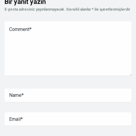
Bir yanıt yazın
E-posta adresiniz yayınlanmayacak.
Gerekli alanlar
*
ile işaretlenmişlerdir