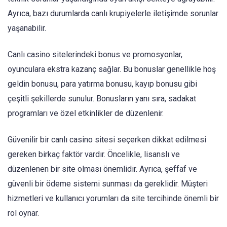
Ayrıca, bazı durumlarda canlı krupiyelerle iletişimde sorunlar
yaşanabilir.
Canlı casino sitelerindeki bonus ve promosyonlar,
oyunculara ekstra kazanç sağlar. Bu bonuslar genellikle hoş
geldin bonusu, para yatırma bonusu, kayıp bonusu gibi
çeşitli şekillerde sunulur. Bonusların yanı sıra, sadakat
programları ve özel etkinlikler de düzenlenir.
Güvenilir bir canlı casino sitesi seçerken dikkat edilmesi
gereken birkaç faktör vardır. Öncelikle, lisanslı ve
düzenlenen bir site olması önemlidir. Ayrıca, şeffaf ve
güvenli bir ödeme sistemi sunması da gereklidir. Müşteri
hizmetleri ve kullanıcı yorumları da site tercihinde önemli bir
rol oynar.