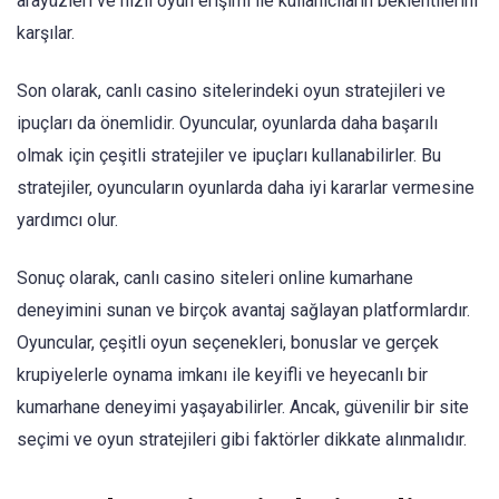
arayüzleri ve hızlı oyun erişimi ile kullanıcıların beklentilerini
karşılar.
Son olarak, canlı casino sitelerindeki oyun stratejileri ve
ipuçları da önemlidir. Oyuncular, oyunlarda daha başarılı
olmak için çeşitli stratejiler ve ipuçları kullanabilirler. Bu
stratejiler, oyuncuların oyunlarda daha iyi kararlar vermesine
yardımcı olur.
Sonuç olarak, canlı casino siteleri online kumarhane
deneyimini sunan ve birçok avantaj sağlayan platformlardır.
Oyuncular, çeşitli oyun seçenekleri, bonuslar ve gerçek
krupiyelerle oynama imkanı ile keyifli ve heyecanlı bir
kumarhane deneyimi yaşayabilirler. Ancak, güvenilir bir site
seçimi ve oyun stratejileri gibi faktörler dikkate alınmalıdır.