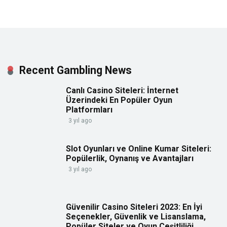
Recent Gambling News
Canlı Casino Siteleri: İnternet
Üzerindeki En Popüler Oyun
Platformları
3 yıl ago
Slot Oyunları ve Online Kumar Siteleri:
Popülerlik, Oynanış ve Avantajları
3 yıl ago
Güvenilir Casino Siteleri 2023: En İyi
Seçenekler, Güvenlik ve Lisanslama,
Popüler Siteler ve Oyun Çeşitliliği