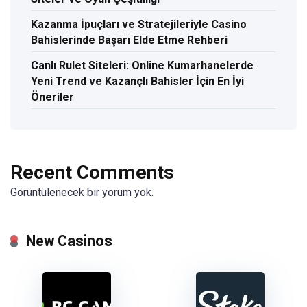
Kazanma İpuçları ve Stratejileriyle Casino
Bahislerinde Başarı Elde Etme Rehberi
Canlı Rulet Siteleri: Online Kumarhanelerde
Yeni Trend ve Kazançlı Bahisler İçin En İyi
Öneriler
Recent Comments
Görüntülenecek bir yorum yok.
New Casinos