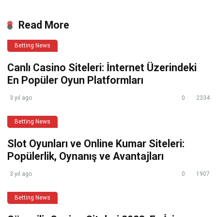
Read More
Betting News
Canlı Casino Siteleri: İnternet Üzerindeki
En Popüler Oyun Platformları
3 yıl ago
0
2334
Betting News
Slot Oyunları ve Online Kumar Siteleri:
Popülerlik, Oynanış ve Avantajları
3 yıl ago
0
1907
Betting News