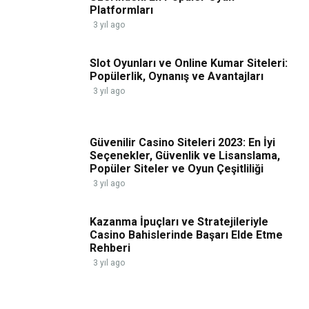
Platformları
3 yıl ago
Slot Oyunları ve Online Kumar Siteleri:
Popülerlik, Oynanış ve Avantajları
3 yıl ago
Güvenilir Casino Siteleri 2023: En İyi
Seçenekler, Güvenlik ve Lisanslama,
Popüler Siteler ve Oyun Çeşitliliği
3 yıl ago
Kazanma İpuçları ve Stratejileriyle
Casino Bahislerinde Başarı Elde Etme
Rehberi
3 yıl ago