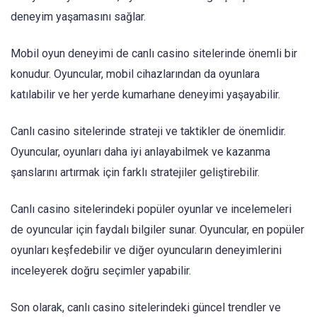
deneyim yaşamasını sağlar.
Mobil oyun deneyimi de canlı casino sitelerinde önemli bir
konudur. Oyuncular, mobil cihazlarından da oyunlara
katılabilir ve her yerde kumarhane deneyimi yaşayabilir.
Canlı casino sitelerinde strateji ve taktikler de önemlidir.
Oyuncular, oyunları daha iyi anlayabilmek ve kazanma
şanslarını artırmak için farklı stratejiler geliştirebilir.
Canlı casino sitelerindeki popüler oyunlar ve incelemeleri
de oyuncular için faydalı bilgiler sunar. Oyuncular, en popüler
oyunları keşfedebilir ve diğer oyuncuların deneyimlerini
inceleyerek doğru seçimler yapabilir.
Son olarak, canlı casino sitelerindeki güncel trendler ve