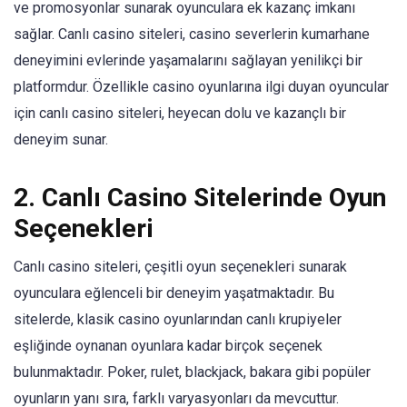
ve promosyonlar sunarak oyunculara ek kazanç imkanı
sağlar. Canlı casino siteleri, casino severlerin kumarhane
deneyimini evlerinde yaşamalarını sağlayan yenilikçi bir
platformdur. Özellikle casino oyunlarına ilgi duyan oyuncular
için canlı casino siteleri, heyecan dolu ve kazançlı bir
deneyim sunar.
2. Canlı Casino Sitelerinde Oyun
Seçenekleri
Canlı casino siteleri, çeşitli oyun seçenekleri sunarak
oyunculara eğlenceli bir deneyim yaşatmaktadır. Bu
sitelerde, klasik casino oyunlarından canlı krupiyeler
eşliğinde oynanan oyunlara kadar birçok seçenek
bulunmaktadır. Poker, rulet, blackjack, bakara gibi popüler
oyunların yanı sıra, farklı varyasyonları da mevcuttur.