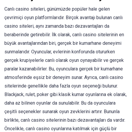
Canlı casino siteleri, günümüzde popüler hale gelen
çevrimiçi oyun platformlarıdır. Birçok avantajı bulunan canlı
casino siteleri, aynı zamanda bazı dezavantajları da
beraberinde getirebilir. İlk olarak, canlı casino sitelerinin en
büyük avantajlarından biri, gerçek bir kumarhane deneyimi
sunmalarıdır. Oyuncular, evlerinin konforunda otururken
gerçek krupiyelerle canlı olarak oyun oynayabilir ve gerçek
paralar kazanabilirler. Bu, oyunculara gerçek bir kumarhane
atmosferinde eşsiz bir deneyim sunar. Ayrıca, canlı casino
sitelerinde genellikle daha fazla oyun seçeneği bulunur.
Blackjack, rulet, poker gibi klasik kumar oyunlarına ek olarak,
daha az bilinen oyunlar da sunulabilir. Bu da oyunculara
çeşitli seçenekler sunarak oyun zevklerini artırır. Bununla
birlikte, canlı casino sitelerinin bazı dezavantajları da vardır.
Öncelikle, canlı casino oyunlarına katılmak için güçlü bir