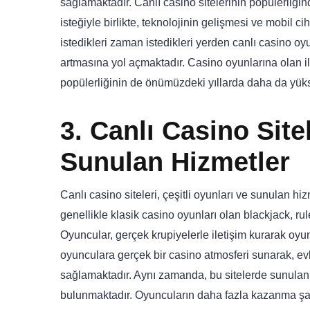
sağlamaktadır. Canlı casino sitelerinin popülerliğ
isteğiyle birlikte, teknolojinin gelişmesi ve mobil 
istedikleri zaman istedikleri yerden canlı casino oy
artmasına yol açmaktadır. Casino oyunlarına olan ilgi
popülerliğinin de önümüzdeki yıllarda daha da yük
3. Canlı Casino Sit
Sunulan Hizmetler
Canlı casino siteleri, çeşitli oyunları ve sunulan h
genellikle klasik casino oyunları olan blackjack, ru
Oyuncular, gerçek krupiyelerle iletişim kurarak oyu
oyunculara gerçek bir casino atmosferi sunarak, e
sağlamaktadır. Aynı zamanda, bu sitelerde sunulan 
bulunmaktadır. Oyuncuların daha fazla kazanma şan