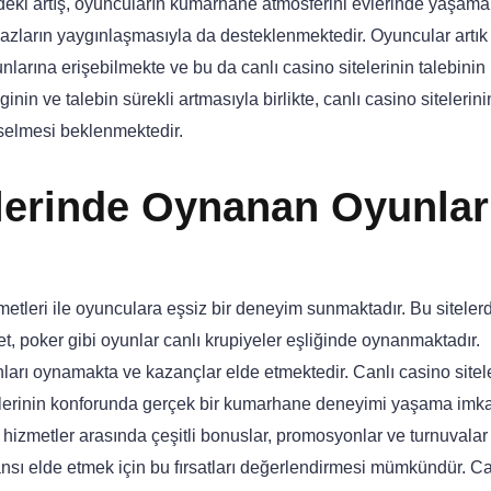
indeki artış, oyuncuların kumarhane atmosferini evlerinde yaşama
cihazların yaygınlaşmasıyla da desteklenmektedir. Oyuncular artık
unlarına erişebilmekte ve bu da canlı casino sitelerinin talebinin
nin ve talebin sürekli artmasıyla birlikte, canlı casino sitelerini
selmesi beklenmektedir.
elerinde Oynanan Oyunlar
izmetleri ile oyunculara eşsiz bir deneyim sunmaktadır. Bu siteler
let, poker gibi oyunlar canlı krupiyeler eşliğinde oynanmaktadır.
nları oynamakta ve kazançlar elde etmektedir. Canlı casino sitele
vlerinin konforunda gerçek bir kumarhane deneyimi yaşama imk
hizmetler arasında çeşitli bonuslar, promosyonlar ve turnuvalar
sı elde etmek için bu fırsatları değerlendirmesi mümkündür. Ca