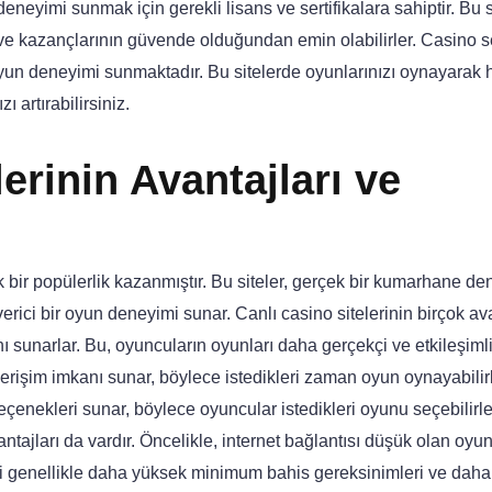
 deneyimi sunmak için gerekli lisans ve sertifikalara sahiptir. Bu
n ve kazançlarının güvende olduğundan emin olabilirler. Casino s
ir oyun deneyimi sunmaktadır. Bu sitelerde oyunlarınızı oynayarak
 artırabilirsiniz.
lerinin Avantajları ve
 bir popülerlik kazanmıştır. Bu siteler, gerçek bir kumarhane de
ici bir oyun deneyimi sunar. Canlı casino sitelerinin birçok ava
ı sunarlar. Bu, oyuncuların oyunları daha gerçekçi ve etkileşiml
24 erişim imkanı sunar, böylece istedikleri zaman oyun oynayabilirl
 seçenekleri sunar, böylece oyuncular istedikleri oyunu seçebilirle
antajları da vardır. Öncelikle, internet bağlantısı düşük olan oyu
eleri genellikle daha yüksek minimum bahis gereksinimleri ve dah