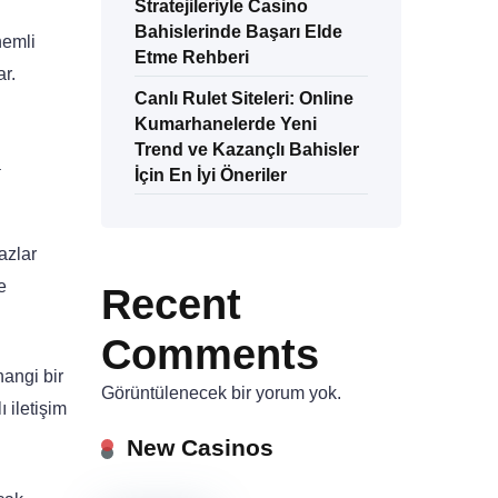
Stratejileriyle Casino
Bahislerinde Başarı Elde
nemli
Etme Rehberi
ar.
Canlı Rulet Siteleri: Online
Kumarhanelerde Yeni
Trend ve Kazançlı Bahisler
a
İçin En İyi Öneriler
azlar
e
Recent
Comments
hangi bir
Görüntülenecek bir yorum yok.
ı iletişim
New Casinos