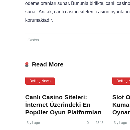
ödeme oranları sunar. Bununla birlikte, canlı casin
sunar. Ancak, canlı casino siteleri, casino oyunları
korumaktadır.
Casino
Read More
Betting News
Betting
Canlı Casino Siteleri:
Slot 
İnternet Üzerindeki En
Kumar 
Popüler Oyun Platformları
Oynan
3 yıl ago
0
2343
3 yıl ago