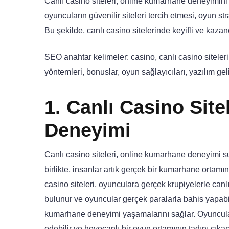
Canlı casino siteleri, online kumarhane deneyimini
oyuncuların güvenilir siteleri tercih etmesi, oyun st
Bu şekilde, canlı casino sitelerinde keyifli ve kazan
SEO anahtar kelimeler: casino, canlı casino sitele
yöntemleri, bonuslar, oyun sağlayıcıları, yazılım gel
1. Canlı Casino Sit
Deneyimi
Canlı casino siteleri, online kumarhane deneyimi s
birlikte, insanlar artık gerçek bir kumarhane ortam
casino siteleri, oyunculara gerçek krupiyelerle canl
bulunur ve oyuncular gerçek paralarla bahis yapabili
kumarhane deneyimi yaşamalarını sağlar. Oyuncular,
edebilir ve heyecanlı bir oyun ortamının tadını çıkar