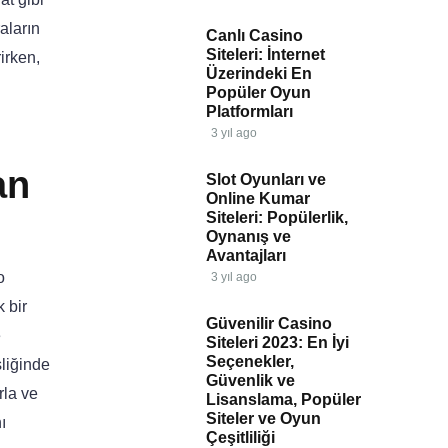
aların
Canlı Casino
Siteleri: İnternet
rirken,
Üzerindeki En
Popüler Oyun
Platformları
3 yıl ago
an
Slot Oyunları ve
Online Kumar
Siteleri: Popülerlik,
Oynanış ve
Avantajları
o
3 yıl ago
 bir
Güvenilir Casino
e
Siteleri 2023: En İyi
Seçenekler,
şliğinde
Güvenlik ve
rla ve
Lisanslama, Popüler
Siteler ve Oyun
ı
Çeşitliliği