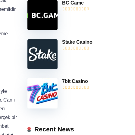
cak,
BC Game
nemlidir.
deme
Stake Casino
7bit Casino
iyle
. Canlı
eri
erçek bir
hbet
Recent News
at gibi