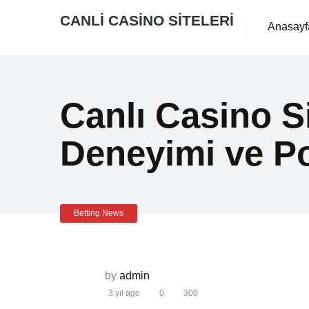
CANLI CASINO SITELERI
Anasayf
Canlı Casino S
Deneyimi ve Po
Betting News
by
admin
3 yıl ago
0
300