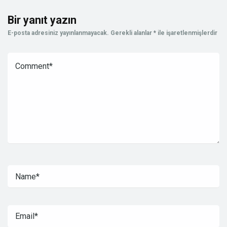
Bir yanıt yazın
E-posta adresiniz yayınlanmayacak.
Gerekli alanlar
*
ile işaretlenmişlerdir