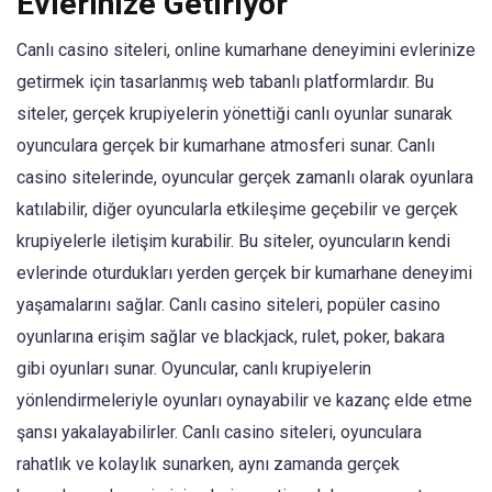
Evlerinize Getiriyor
Canlı casino siteleri, online kumarhane deneyimini evlerinize
getirmek için tasarlanmış web tabanlı platformlardır. Bu
siteler, gerçek krupiyelerin yönettiği canlı oyunlar sunarak
oyunculara gerçek bir kumarhane atmosferi sunar. Canlı
casino sitelerinde, oyuncular gerçek zamanlı olarak oyunlara
katılabilir, diğer oyuncularla etkileşime geçebilir ve gerçek
krupiyelerle iletişim kurabilir. Bu siteler, oyuncuların kendi
evlerinde oturdukları yerden gerçek bir kumarhane deneyimi
yaşamalarını sağlar. Canlı casino siteleri, popüler casino
oyunlarına erişim sağlar ve blackjack, rulet, poker, bakara
gibi oyunları sunar. Oyuncular, canlı krupiyelerin
yönlendirmeleriyle oyunları oynayabilir ve kazanç elde etme
şansı yakalayabilirler. Canlı casino siteleri, oyunculara
rahatlık ve kolaylık sunarken, aynı zamanda gerçek