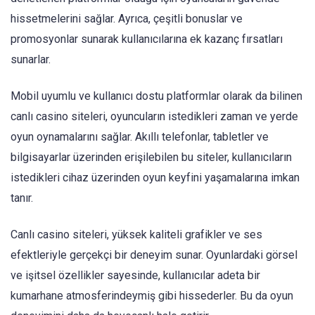
hissetmelerini sağlar. Ayrıca, çeşitli bonuslar ve
promosyonlar sunarak kullanıcılarına ek kazanç fırsatları
sunarlar.
Mobil uyumlu ve kullanıcı dostu platformlar olarak da bilinen
canlı casino siteleri, oyuncuların istedikleri zaman ve yerde
oyun oynamalarını sağlar. Akıllı telefonlar, tabletler ve
bilgisayarlar üzerinden erişilebilen bu siteler, kullanıcıların
istedikleri cihaz üzerinden oyun keyfini yaşamalarına imkan
tanır.
Canlı casino siteleri, yüksek kaliteli grafikler ve ses
efektleriyle gerçekçi bir deneyim sunar. Oyunlardaki görsel
ve işitsel özellikler sayesinde, kullanıcılar adeta bir
kumarhane atmosferindeymiş gibi hissederler. Bu da oyun