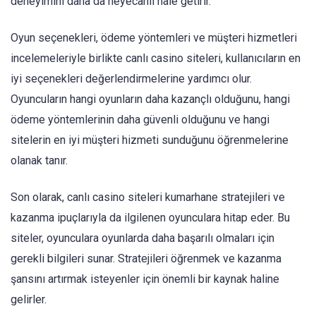
deneyimini daha da heyecanlı hale getirir.
Oyun seçenekleri, ödeme yöntemleri ve müşteri hizmetleri
incelemeleriyle birlikte canlı casino siteleri, kullanıcıların en
iyi seçenekleri değerlendirmelerine yardımcı olur.
Oyuncuların hangi oyunların daha kazançlı olduğunu, hangi
ödeme yöntemlerinin daha güvenli olduğunu ve hangi
sitelerin en iyi müşteri hizmeti sunduğunu öğrenmelerine
olanak tanır.
Son olarak, canlı casino siteleri kumarhane stratejileri ve
kazanma ipuçlarıyla da ilgilenen oyunculara hitap eder. Bu
siteler, oyunculara oyunlarda daha başarılı olmaları için
gerekli bilgileri sunar. Stratejileri öğrenmek ve kazanma
şansını artırmak isteyenler için önemli bir kaynak haline
gelirler.