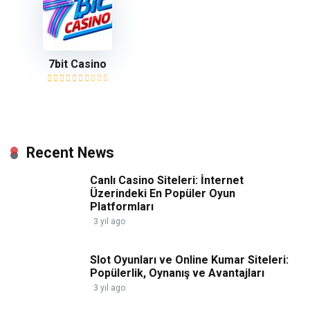
7bit Casino
Recent News
Canlı Casino Siteleri: İnternet
Üzerindeki En Popüler Oyun
Platformları
3 yıl ago
Slot Oyunları ve Online Kumar Siteleri:
Popülerlik, Oynanış ve Avantajları
3 yıl ago