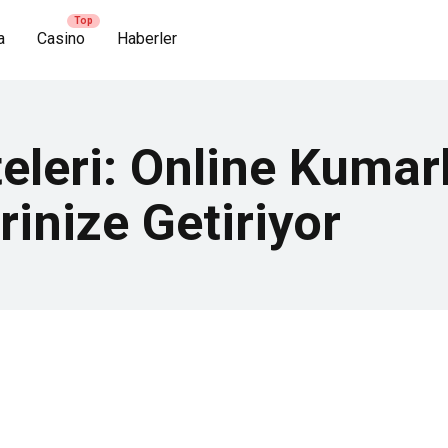
a
Casino
Haberler
teleri: Online Kuma
rinize Getiriyor