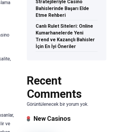
Stratejileriyle Casino
nslama
Bahislerinde Başarı Elde
Etme Rehberi
Canlı Rulet Siteleri: Online
Kumarhanelerde Yeni
asino
Trend ve Kazançlı Bahisler
İçin En İyi Öneriler
alite,
Recent
Comments
Görüntülenecek bir yorum yok.
nsanlar,
New Casinos
lir ve