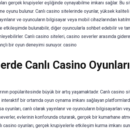
nları gerçek krupiyeler eşliğinde oynayabilme imkanı sağlar. Bu s
ne oyunu bulunur. Canlı casino sitelerinde oyunlar, yüksek kaliteli
yınlanır ve oyuncuların bilgisayar veya mobil cihazlarından katıl
e etkileşimde bulunabilir, diğer oyuncularla sohbet edebilir ve ta
yebilirler. Canlı casino siteleri, casino severler arasında gider
ançlı bir oyun deneyimi sunuyor. casino
erde Canlı Casino Oyunları
ının popülaritesinde büyük bir artış yaşamaktadır. Canlı casino sit
nteraktif bir ortamda oyun oynama imkanı sağlayan platformlardı
 oyunları, canlı olarak yayınlanır ve oyuncuların bilgisayarları ve
 severler, evlerinin konforunda oturarak, gerçek bir kumarhane atm
lı casino oyunları, gerçek krupiyelerle etkileşim kurma imkanı su