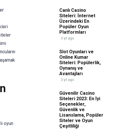
er
Canlı Casino
Siteleri: İnternet
Üzerindeki En
kleri
Popüler Oyun
Platformları
iteler
3 yıl ago
yimi
ncuların
Slot Oyunları ve
Online Kumar
 yaşamak
Siteleri: Popülerlik,
Oynanış ve
Avantajları
3 yıl ago
un
Güvenilir Casino
Siteleri 2023: En İyi
Seçenekler,
Güvenlik ve
Lisanslama, Popüler
Siteler ve Oyun
lı oyun
Çeşitliliği