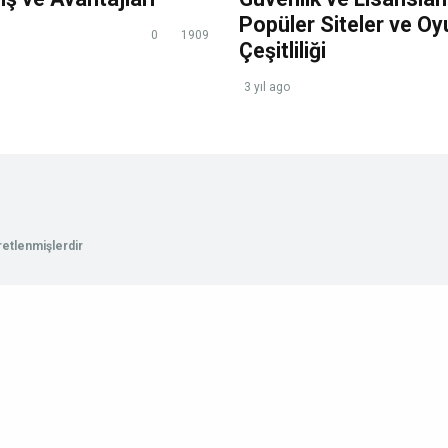
Popüler Siteler ve Oy
0
1909
Çeşitliliği
3 yıl ago
aretlenmişlerdir