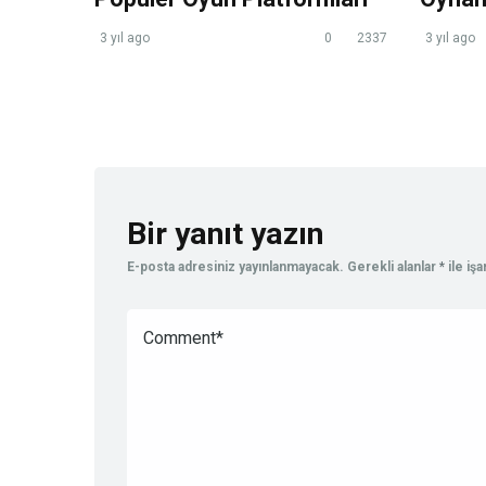
3 yıl ago
0
2337
3 yıl ago
Bir yanıt yazın
E-posta adresiniz yayınlanmayacak.
Gerekli alanlar
*
ile iş