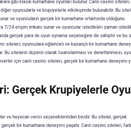
kara gibi klasik kumarhane oyunları bulunur. Canlı casino siteleri,
diğer oyuncularla ve krupiyelerle etkileşimde bulunabilir. Bu sitel
i sunar ve oyuncuların gerçek bir kumarhane ortamında olduğunu
ara 7/24 erişim imkanı sunar ve oyuncular istedikleri zaman istedi
manda gerçek para ile oyun oynama seçeneğine de sahiptir ve bu s
ino siteleri, oyunculara eğlenceli ve kazançlı bir kumarhane dene
r. Bu sitelerin düzenli olarak lisanslanması ve denetlenmesi, oyu
everler için canlı casino siteleri, gerçek bir kumarhane deneyimi
eri: Gerçek Krupiyelerle Oy
ler ve heyecan verici seçeneklerinden biridir. Bu siteler, gerçek
erçek bir kumarhane deneyimi yaşatır. Canlı casino siteleri, fark