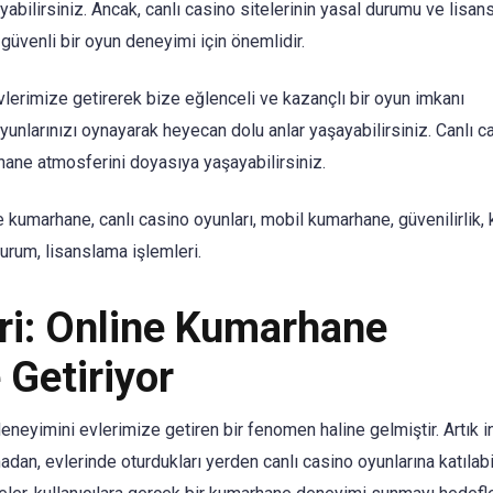
abilirsiniz. Ancak, canlı casino sitelerinin yasal durumu ve lisa
 güvenli bir oyun deneyimi için önemlidir.
vlerimize getirerek bize eğlenceli ve kazançlı bir oyun imkanı
oyunlarınızı oynayarak heyecan dolu anlar yaşayabilirsiniz. Canlı c
rhane atmosferini doyasıya yaşayabilirsiniz.
e kumarhane, canlı casino oyunları, mobil kumarhane, güvenilirlik, k
urum, lisanslama işlemleri.
eri: Online Kumarhane
 Getiriyor
deneyimini evlerimize getiren bir fenomen haline gelmiştir. Artık i
n, evlerinde oturdukları yerden canlı casino oyunlarına katılabi