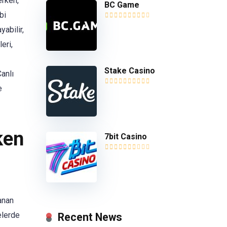
erken,
BC Game
bi
abilir,
eri,
Stake Casino
Canlı
e
ken
7bit Casino
anan
elerde
Recent News