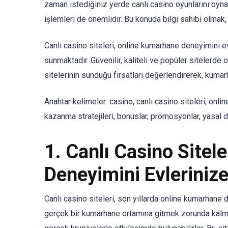
zaman istediğiniz yerde canlı casino oyunlarını oynay
işlemleri de önemlidir. Bu konuda bilgi sahibi olmak,
Canlı casino siteleri, online kumarhane deneyimini e
sunmaktadır. Güvenilir, kaliteli ve popüler sitelerde 
sitelerinin sunduğu fırsatları değerlendirerek, kuma
Anahtar kelimeler: casino, canlı casino siteleri, onlin
kazanma stratejileri, bonuslar, promosyonlar, yasal d
1. Canlı Casino Sitel
Deneyimini Evlerinize
Canlı casino siteleri, son yıllarda online kumarhane 
gerçek bir kumarhane ortamına gitmek zorunda kalmada