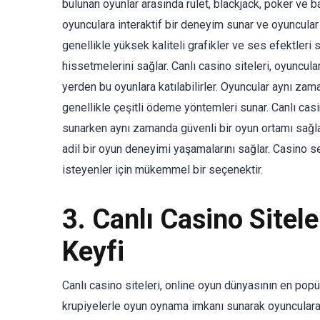
bulunan oyunlar arasında rulet, blackjack, poker ve ba
oyunculara interaktif bir deneyim sunar ve oyuncular 
genellikle yüksek kaliteli grafikler ve ses efektler
hissetmelerini sağlar. Canlı casino siteleri, oyuncul
yerden bu oyunlara katılabilirler. Oyuncular aynı za
genellikle çeşitli ödeme yöntemleri sunar. Canlı cas
sunarken aynı zamanda güvenli bir oyun ortamı sağla
adil bir oyun deneyimi yaşamalarını sağlar. Casino s
isteyenler için mükemmel bir seçenektir.
3. Canlı Casino Sitel
Keyfi
Canlı casino siteleri, online oyun dünyasının en popü
krupiyelerle oyun oynama imkanı sunarak oyunculara g