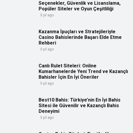
Seçenekler, Güvenlik ve Lisanslama,
Popüler Siteler ve Oyun Çeşitliliği
3 yıl ago
Kazanma İpuçları ve Stratejileriyle
Casino Bahislerinde Başarı Elde Etme
Rehberi
3 yıl ago
Canlı Rulet Siteleri: Online
Kumarhanelerde Yeni Trend ve Kazançlı
Bahisler İçin En İyi Öneriler
3 yıl ago
Best10 Bahis: Türkiye’nin En İyi Bahis
Sitesi ile Güvenilir ve Kazançlı Bahis
Deneyimi
3 yıl ago