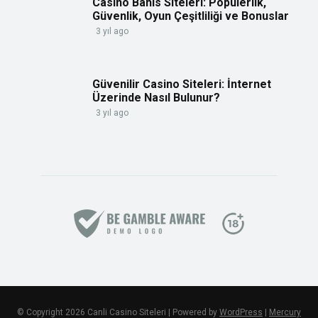
Casino Bahis Siteleri: Popülerlik,
Güvenlik, Oyun Çeşitliliği ve Bonuslar
3 yıl ago
Güvenilir Casino Siteleri: İnternet
Üzerinde Nasıl Bulunur?
3 yıl ago
© Copyright 2026 Canli Casino Siteleri | Powered by
WordPress
|
Mercury