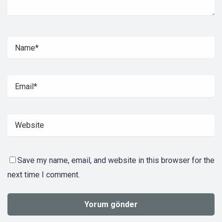
Save my name, email, and website in this browser for the
next time I comment.