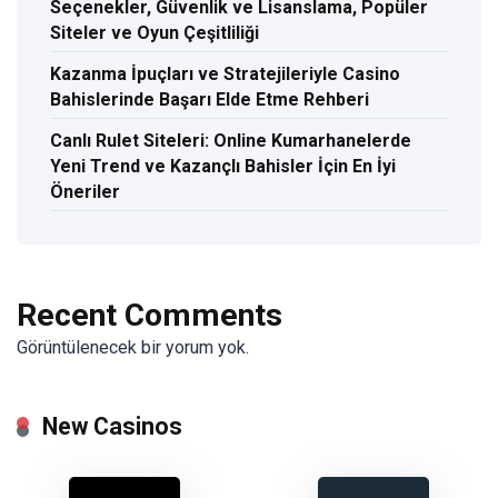
Seçenekler, Güvenlik ve Lisanslama, Popüler
Siteler ve Oyun Çeşitliliği
Kazanma İpuçları ve Stratejileriyle Casino
Bahislerinde Başarı Elde Etme Rehberi
Canlı Rulet Siteleri: Online Kumarhanelerde
Yeni Trend ve Kazançlı Bahisler İçin En İyi
Öneriler
Recent Comments
Görüntülenecek bir yorum yok.
New Casinos