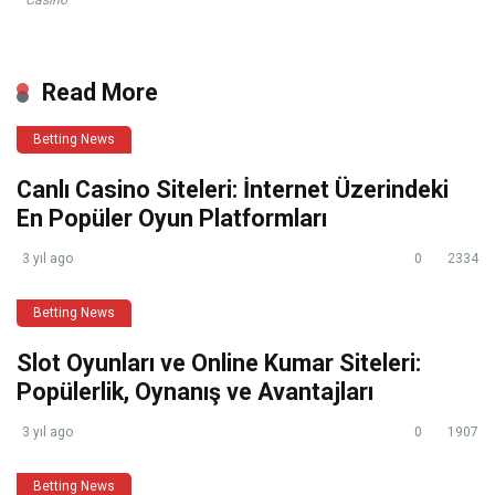
Casino
Read More
Betting News
Canlı Casino Siteleri: İnternet Üzerindeki
En Popüler Oyun Platformları
3 yıl ago
0
2334
Betting News
Slot Oyunları ve Online Kumar Siteleri:
Popülerlik, Oynanış ve Avantajları
3 yıl ago
0
1907
Betting News