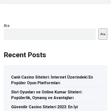
Ara
Ara
Recent Posts
Canlı Casino Siteleri: İnternet Üzerindeki En
Popüler Oyun Platformları
Slot Oyunları ve Online Kumar Siteleri:
Popülerlik, Oynanış ve Avantajları
Güvenilir Casino Siteleri 2023: En İyi