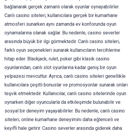
bağlanarak gerçek zamanlı olarak oyunlar oynayabilirler.
Canlı casino siteleri, kullanıcılara gerçek bir kumarhane
atmosferi sunarken aynı zamanda ev konforunda oyun
oynamalarına olanak sağlar. Bu nedenle, casino severler
arasında büyük bir ilgi görmektedir. Canlı casino siteleri,
farklı oyun seçenekleri sunarak kullanıcıların tercihlerine
hitap eder. Blackjack, rulet, poker gibi klasik casino
oyunlarından, canlı slot oyunlarına kadar geniş bir oyun
yelpazesi mevcuttur. Ayrıca, canlı casino siteleri genellikle
kullanıcılara çeşitli bonuslar ve promosyonlar sunarak onları
teşvik etmektedir. Kullanıcılar, canlı casino sitelerinde oyun
oynarken diğer oyuncularla da etkileşimde bulunabilir ve
sosyal bir deneyim yaşayabilirler. Bu nedenle, canlı casino
siteleri, online kumarhane deneyimini daha eğlenceli ve
keyifli hale getirir. Casino severler arasında giderek daha