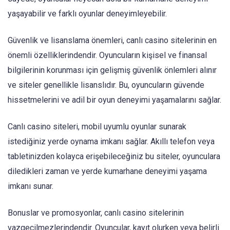
yaşayabilir ve farklı oyunlar deneyimleyebilir.
Güvenlik ve lisanslama önemleri, canlı casino sitelerinin en
önemli özelliklerindendir. Oyuncuların kişisel ve finansal
bilgilerinin korunması için gelişmiş güvenlik önlemleri alınır
ve siteler genellikle lisanslıdır. Bu, oyuncuların güvende
hissetmelerini ve adil bir oyun deneyimi yaşamalarını sağlar.
Canlı casino siteleri, mobil uyumlu oyunlar sunarak
istediğiniz yerde oynama imkanı sağlar. Akıllı telefon veya
tabletinizden kolayca erişebileceğiniz bu siteler, oyunculara
diledikleri zaman ve yerde kumarhane deneyimi yaşama
imkanı sunar.
Bonuslar ve promosyonlar, canlı casino sitelerinin
vazgeçilmezlerindendir. Oyuncular, kayıt olurken veya belirli