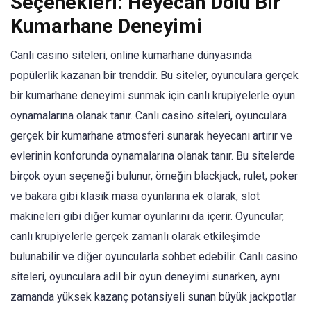
Seçenekleri: Heyecan Dolu Bir
Kumarhane Deneyimi
Canlı casino siteleri, online kumarhane dünyasında
popülerlik kazanan bir trenddir. Bu siteler, oyunculara gerçek
bir kumarhane deneyimi sunmak için canlı krupiyelerle oyun
oynamalarına olanak tanır. Canlı casino siteleri, oyunculara
gerçek bir kumarhane atmosferi sunarak heyecanı artırır ve
evlerinin konforunda oynamalarına olanak tanır. Bu sitelerde
birçok oyun seçeneği bulunur, örneğin blackjack, rulet, poker
ve bakara gibi klasik masa oyunlarına ek olarak, slot
makineleri gibi diğer kumar oyunlarını da içerir. Oyuncular,
canlı krupiyelerle gerçek zamanlı olarak etkileşimde
bulunabilir ve diğer oyuncularla sohbet edebilir. Canlı casino
siteleri, oyunculara adil bir oyun deneyimi sunarken, aynı
zamanda yüksek kazanç potansiyeli sunan büyük jackpotlar