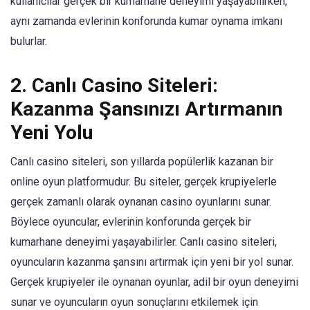
kullanıcılar gerçek bir kumarhane deneyimi yaşayabilirken,
aynı zamanda evlerinin konforunda kumar oynama imkanı
bulurlar.
2. Canlı Casino Siteleri:
Kazanma Şansınızı Artırmanın
Yeni Yolu
Canlı casino siteleri, son yıllarda popülerlik kazanan bir
online oyun platformudur. Bu siteler, gerçek krupiyelerle
gerçek zamanlı olarak oynanan casino oyunlarını sunar.
Böylece oyuncular, evlerinin konforunda gerçek bir
kumarhane deneyimi yaşayabilirler. Canlı casino siteleri,
oyuncuların kazanma şansını artırmak için yeni bir yol sunar.
Gerçek krupiyeler ile oynanan oyunlar, adil bir oyun deneyimi
sunar ve oyuncuların oyun sonuçlarını etkilemek için