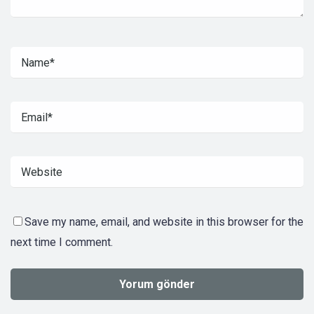
Save my name, email, and website in this browser for the
next time I comment.