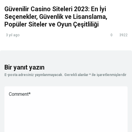
Güvenilir Casino Siteleri 2023: En İyi
Seçenekler, Güvenlik ve Lisanslama,
Popüler Siteler ve Oyun Çeşitliliği
3 yıl ago
0
3922
Bir yanıt yazın
E-posta adresiniz yayınlanmayacak.
Gerekli alanlar
*
ile işaretlenmişlerdir