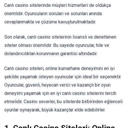
Canlı casino sitelerinde müşteri hizmetleri de oldukça
önemlidir. Oyuncuların soruları ve sorunları anında
cevaplanmakta ve çözüme kavuşturulmaktadır.
Son olarak, canlı casino sitelerinin lisanslı ve denetlenen
siteler olması önemlidir. Bu sayede oyuncular, hile ve
dolandırıcılıktan korunmanın garantisi altındadır.
Canlı casino siteleri, online kumarhane deneyimini en iyi
şekilde yaşamak isteyen oyuncular için ideal bir seçenektir.
Oyuncular, güvenli, heyecan verici ve kazançlı bir oyun
deneyimi yaşamak için en iyi canlı casino sitelerini tercih
etmelidir. Casino severler, bu sitelerde birbirinden eğlenceli
oyunlar oynayarak, büyük kazançlar elde edebilirler.