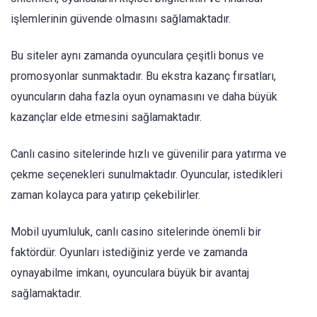
işlemlerinin güvende olmasını sağlamaktadır.
Bu siteler aynı zamanda oyunculara çeşitli bonus ve
promosyonlar sunmaktadır. Bu ekstra kazanç fırsatları,
oyuncuların daha fazla oyun oynamasını ve daha büyük
kazançlar elde etmesini sağlamaktadır.
Canlı casino sitelerinde hızlı ve güvenilir para yatırma ve
çekme seçenekleri sunulmaktadır. Oyuncular, istedikleri
zaman kolayca para yatırıp çekebilirler.
Mobil uyumluluk, canlı casino sitelerinde önemli bir
faktördür. Oyunları istediğiniz yerde ve zamanda
oynayabilme imkanı, oyunculara büyük bir avantaj
sağlamaktadır.