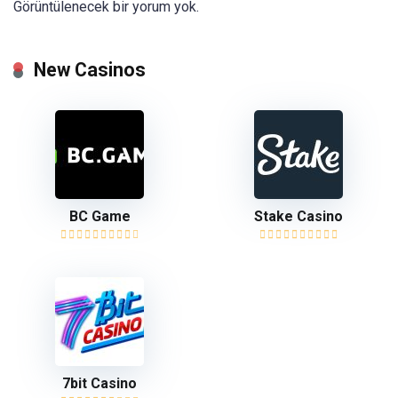
Görüntülenecek bir yorum yok.
New Casinos
BC Game
Stake Casino
7bit Casino