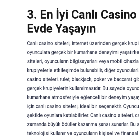
3. En İyi Canlı Casin
Evde Yaşayın
Canlı casino siteleri, internet üzerinden gerçek krupi
oyunculara gerçek bir kumarhane deneyimi yaşatırke
siteleri, oyuncuların bilgisayarları veya mobil cihazla
krupiyelerle etkileşimde bulunabilir, diğer oyuncular
casino siteleri, rulet, blackjack, poker ve baccarat gib
gerçek krupiyelerin kullanılmasıdır. Bu sayede oyuncu
kumarhane atmosferiyle eğlenceli bir deneyim yaşay
için canlı casino siteleri, ideal bir seçenektir. Oyun
şekilde oyunlara katılabilirler. Canlı casino siteleri,
zamanda büyük ödüller kazanma şansı sunarlar. Bu si
teknolojisi kullanır ve oyuncuların kişisel ve finansal