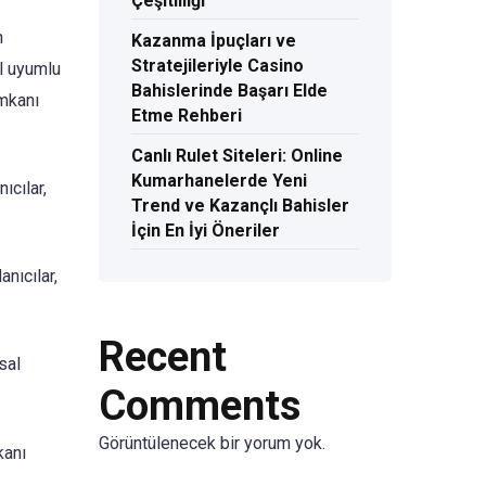
Çeşitliliği
n
Kazanma İpuçları ve
Stratejileriyle Casino
l uyumlu
Bahislerinde Başarı Elde
imkanı
Etme Rehberi
Canlı Rulet Siteleri: Online
Kumarhanelerde Yeni
ıcılar,
Trend ve Kazançlı Bahisler
İçin En İyi Öneriler
anıcılar,
Recent
sal
Comments
Görüntülenecek bir yorum yok.
kanı