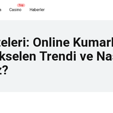
a
Casino
Haberler
teleri: Online Kuma
selen Trendi ve Na
z?