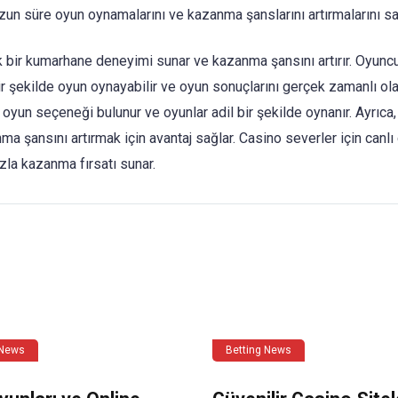
un süre oyun oynamalarını ve kazanma şanslarını artırmalarını sa
ek bir kumarhane deneyimi sunar ve kazanma şansını artırır. Oyuncu
bir şekilde oyun oynayabilir ve oyun sonuçlarını gerçek zamanlı ol
 oyun seçeneği bulunur ve oyunlar adil bir şekilde oynanır. Ayrıca,
 şansını artırmak için avantaj sağlar. Casino severler için canlı
zla kazanma fırsatı sunar.
 News
Betting News