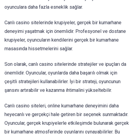
oyunculara daha fazla esneklik sağlar.
Canlı casino sitelerinde krupiyeler, gerçek bir kumarhane
deneyimi yaşatmak için önemlidir. Profesyonel ve dostane
krupiyeler, oyuncuların kendilerini gerçek bir kumarhane
masasında hissetmelerini sağlar.
Son olarak, canlı casino sitelerinde stratejiler ve ipuçları da
önemlidir. Oyuncular, oyunlarda daha başarılı olmak için
çeşitli stratejileri kullanabilirler. İyi bir strateji, oyuncunun
şansını artırabilir ve kazanma ihtimalini yükseltebilir.
Canlı casino siteleri, online kumarhane deneyimini daha
heyecanlı ve gerçekçi hale getiren bir seçenek sunmaktadır.
Oyuncular, gerçek krupiyelerle etkileşimde bulunarak gerçek
bir kumarhane atmosferinde oyunlarını oynayabilirler. Bu