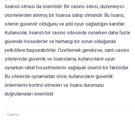
lisanslı olması da önemlidir. Bir casino sitesi, düzenleyici
otoritelerden alınmış bir lisansa sahip olmalıdır. Bu lisans,
sitenin güvenilir olduğunu ve adil oyun sağladığını kanıtlar.
Kullanıcılar, lisanslı bir casino sitesinde oynarken daha fazla
güvende hissederler ve herhangi bir sorun olduğunda
yetkililere başvurabilirler. Özetlemek gerekirse, canlı casino
sitelerinde güvenlik ve lisanslama, kullanıcıların oyun
oynarken rahat hissetmelerini sağlayan önemli bir faktördür.
Bu sitelerde oynamadan önce, kullanıcıların güvenlik
önlemlerini kontrol etmeleri ve lisans durumunu
doğrulamaları önemlidir.
Casino