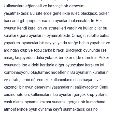
kullanıcılara eğlenceli ve kazançlı bir deneyim
yaşatmaktadır. Bu sitelerde genellikle rulet, blackjack, poker,
baccarat gibi popüler casino oyunları bulunmaktadır. Her
oyunun kendi kuralları ve stratejileri vardır ve kullanıcılar bu
kurallara göre oyunlarını oynamaktadır. Örneğin, rulette bahis
yaparken, oyuncular bir sayıya ya da renğe bahis yapabilir ve
ardından krupiye topu çarka bırakır. Blackjack oyununda ise
amaç, krupiyeden daha yüksek bir skor elde etmektir. Poker
oyununda ise eldeki kartlarla diğer oyunculara karşı en iyi
kombinasyonu oluşturmak hedeflenir. Bu oyunların kurallarını
ve stratejilerini öğrenmek, kullanıcıların daha başarılı ve
kazançlı bir oyun deneyimi yaşamalarını sağlayacaktır. Canlı
casino siteleri, kullanıcıların bu oyunları gerçek krupiyelerle
canlı olarak oynama imkanı sunarak, gerçek bir kumarhane
atmosferinde oyun oynama keyfi sunmaktadır. casino