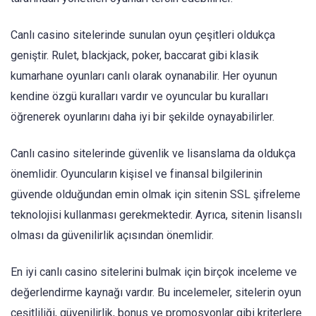
Canlı casino sitelerinde sunulan oyun çeşitleri oldukça
geniştir. Rulet, blackjack, poker, baccarat gibi klasik
kumarhane oyunları canlı olarak oynanabilir. Her oyunun
kendine özgü kuralları vardır ve oyuncular bu kuralları
öğrenerek oyunlarını daha iyi bir şekilde oynayabilirler.
Canlı casino sitelerinde güvenlik ve lisanslama da oldukça
önemlidir. Oyuncuların kişisel ve finansal bilgilerinin
güvende olduğundan emin olmak için sitenin SSL şifreleme
teknolojisi kullanması gerekmektedir. Ayrıca, sitenin lisanslı
olması da güvenilirlik açısından önemlidir.
En iyi canlı casino sitelerini bulmak için birçok inceleme ve
değerlendirme kaynağı vardır. Bu incelemeler, sitelerin oyun
çeşitliliği, güvenilirlik, bonus ve promosyonlar gibi kriterlere