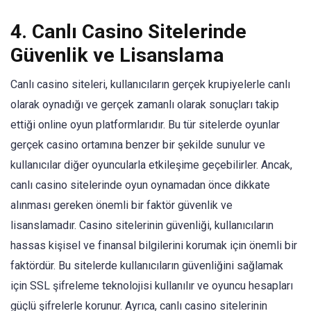
4. Canlı Casino Sitelerinde
Güvenlik ve Lisanslama
Canlı casino siteleri, kullanıcıların gerçek krupiyelerle canlı
olarak oynadığı ve gerçek zamanlı olarak sonuçları takip
ettiği online oyun platformlarıdır. Bu tür sitelerde oyunlar
gerçek casino ortamına benzer bir şekilde sunulur ve
kullanıcılar diğer oyuncularla etkileşime geçebilirler. Ancak,
canlı casino sitelerinde oyun oynamadan önce dikkate
alınması gereken önemli bir faktör güvenlik ve
lisanslamadır. Casino sitelerinin güvenliği, kullanıcıların
hassas kişisel ve finansal bilgilerini korumak için önemli bir
faktördür. Bu sitelerde kullanıcıların güvenliğini sağlamak
için SSL şifreleme teknolojisi kullanılır ve oyuncu hesapları
güçlü şifrelerle korunur. Ayrıca, canlı casino sitelerinin