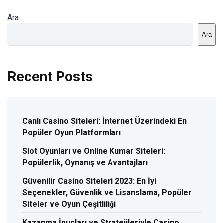
Ara
Ara
Recent Posts
Canlı Casino Siteleri: İnternet Üzerindeki En
Popüler Oyun Platformları
Slot Oyunları ve Online Kumar Siteleri:
Popülerlik, Oynanış ve Avantajları
Güvenilir Casino Siteleri 2023: En İyi
Seçenekler, Güvenlik ve Lisanslama, Popüler
Siteler ve Oyun Çeşitliliği
Kazanma İpuçları ve Stratejileriyle Casino