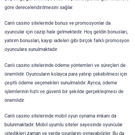
göre derecelendirilmesini sağlar.
Canlı casino sitelerinde bonus ve promosyonlar da
oyuncular için cazip hale gelmektedir. Hoş geldin bonusları,
yatırım bonusları, kayıp iadeleri gibi birçok farklı promosyon
oyunculara sunulmaktadır.
Canlı casino sitelerinde ödeme yöntemleri ve süreçleri de
önemlidir. Oyuncuların kolayca para yatırıp çekebilmesi için
çeşitli ödeme seçenekleri sunulmalıdır. Ayrıca, ödeme
işlemlerinin hızlı ve güvenli bir şekilde gerçekleşmesi de
önemlidir.
Canlı casino sitelerinde mobil oyun oynama imkanı da
bulunmaktadır. Mobil uyumlu siteler sayesinde oyuncular
istedikleri zaman ve yerde oyunlarını oynayabilirler. Bu da