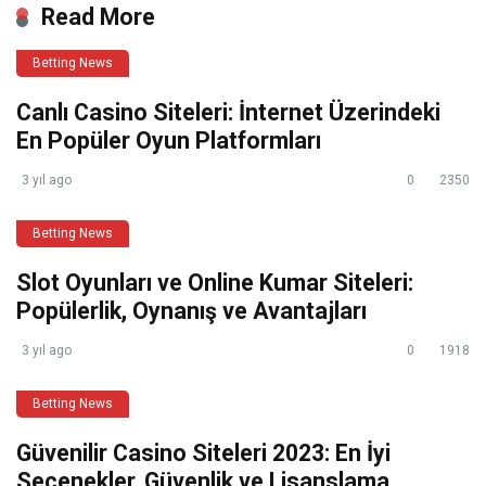
Read More
Betting News
Canlı Casino Siteleri: İnternet Üzerindeki
En Popüler Oyun Platformları
3 yıl ago
0
2350
Betting News
Slot Oyunları ve Online Kumar Siteleri:
Popülerlik, Oynanış ve Avantajları
3 yıl ago
0
1918
Betting News
Güvenilir Casino Siteleri 2023: En İyi
Seçenekler, Güvenlik ve Lisanslama,