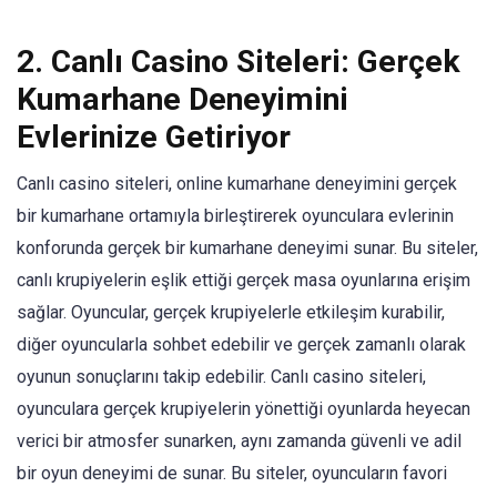
2. Canlı Casino Siteleri: Gerçek
Kumarhane Deneyimini
Evlerinize Getiriyor
Canlı casino siteleri, online kumarhane deneyimini gerçek
bir kumarhane ortamıyla birleştirerek oyunculara evlerinin
konforunda gerçek bir kumarhane deneyimi sunar. Bu siteler,
canlı krupiyelerin eşlik ettiği gerçek masa oyunlarına erişim
sağlar. Oyuncular, gerçek krupiyelerle etkileşim kurabilir,
diğer oyuncularla sohbet edebilir ve gerçek zamanlı olarak
oyunun sonuçlarını takip edebilir. Canlı casino siteleri,
oyunculara gerçek krupiyelerin yönettiği oyunlarda heyecan
verici bir atmosfer sunarken, aynı zamanda güvenli ve adil
bir oyun deneyimi de sunar. Bu siteler, oyuncuların favori