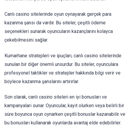
Canlı casino sitelerinde oyun oynayarak gerçek para
kazanma şansı da vardır. Bu siteler, çeşitli ödeme
seçenekleri sunarak oyuncuların kazançlarını kolayca
çekebilmesini sağlar.
Kumarhane stratejileri ve ipuçları, canlı casino sitelerinde
sunulan bir diğer önemli unsurdur. Bu siteler, oyunculara
profesyonel taktikler ve stratejiler hakkında bilgi verir ve
böylece kazanma şanslarını artırırlar.
Son olarak, canlı casino siteleri en iyi bonusları ve
kampanyaları sunar. Oyuncular, kayıt olurken veya belirli bir
süre boyunca oyun oynarken çeşitli bonuslar kazanabilir ve
bu bonusları kullanarak oyunlarda avantaj elde edebilirler.