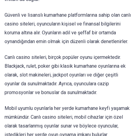
Güvenli ve lisanslı kumarhane platformlarına sahip olan canlı
casino siteleri, oyuncuların kişisel ve finansal bilgilerini
koruma altına alır. Oyunların adil ve şeffaf bir ortamda
oynandığından emin olmak için düzenli olarak denetlenirler.
Canlı casino siteleri, birçok popüler oyunu içermektedir.
Blackjack, rulet, poker gibi klasik kumarhane oyunlarına ek
olarak, slot makineleri, jackpot oyunları ve diğer çeşitli
oyunlar da sunulmaktadır. Ayrıca, oyunculara cazip
promosyonlar ve bonuslar da sunulmaktadır.
Mobil uyumlu oyunlarla her yerde kumarhane keyfi yaşamak
mümkündür. Canlı casino siteleri, mobil cihazlar için özel
olarak tasarlanmış oyunlar sunar ve böylece oyuncular,
istedikleri her yerde oyun oynama imkanı bulurlar.