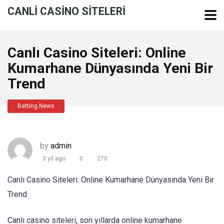
CANLI CASINO SITELERI
Canlı Casino Siteleri: Online
Kumarhane Dünyasında Yeni Bir
Trend
Betting News
by
admin
3 yıl ago
0
270
Canlı Casino Siteleri: Online Kumarhane Dünyasında Yeni Bir
Trend
Canlı casino siteleri, son yıllarda online kumarhane