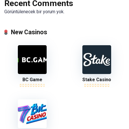
Recent Comments
Görüntülenecek bir yorum yok.
New Casinos
BC Game
Stake Casino