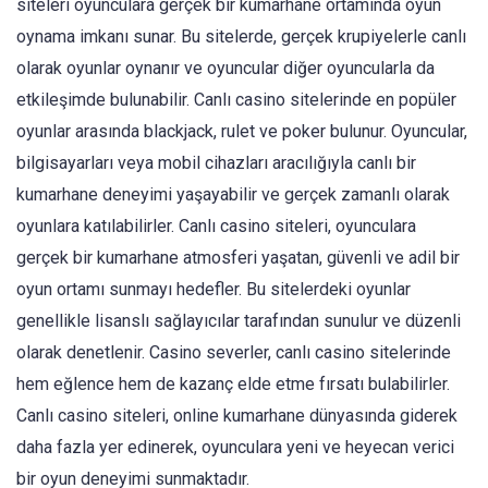
siteleri oyunculara gerçek bir kumarhane ortamında oyun
oynama imkanı sunar. Bu sitelerde, gerçek krupiyelerle canlı
olarak oyunlar oynanır ve oyuncular diğer oyuncularla da
etkileşimde bulunabilir. Canlı casino sitelerinde en popüler
oyunlar arasında blackjack, rulet ve poker bulunur. Oyuncular,
bilgisayarları veya mobil cihazları aracılığıyla canlı bir
kumarhane deneyimi yaşayabilir ve gerçek zamanlı olarak
oyunlara katılabilirler. Canlı casino siteleri, oyunculara
gerçek bir kumarhane atmosferi yaşatan, güvenli ve adil bir
oyun ortamı sunmayı hedefler. Bu sitelerdeki oyunlar
genellikle lisanslı sağlayıcılar tarafından sunulur ve düzenli
olarak denetlenir. Casino severler, canlı casino sitelerinde
hem eğlence hem de kazanç elde etme fırsatı bulabilirler.
Canlı casino siteleri, online kumarhane dünyasında giderek
daha fazla yer edinerek, oyunculara yeni ve heyecan verici
bir oyun deneyimi sunmaktadır.