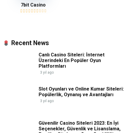
7bit Casino
Recent News
Canlı Casino Siteleri: İnternet
Üzerindeki En Popüler Oyun
Platformları
3 yıl ago
Slot Oyunları ve Online Kumar Siteleri:
Popülerlik, Oynanış ve Avantajları
3 yıl ago
Güvenilir Casino Siteleri 2023: En İyi
Seçenekler, Güvenlik ve Lisanslama,