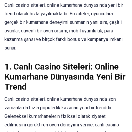
Canlı casino siteleri, online kumarhane dünyasında yeni bir
trend olarak hızla yayılmaktadır. Bu siteler, oyunculara
gerçek bir kumarhane deneyimi sunmanın yanı sıra, çeşitli
oyunlar, güvenli bir oyun ortamı, mobil uyumluluk, para
kazanma şansı ve birçok farklı bonus ve kampanya imkanı
sunar.
1. Canlı Casino Siteleri: Online
Kumarhane Dünyasında Yeni Bir
Trend
Canlı casino siteleri, online kumarhane dünyasında son
zamanlarda hızla popülerlik kazanan yeni bir trenddir.
Geleneksel kumarhanelerin fiziksel olarak ziyaret
edilmesini gerektiren oyun deneyimi yerine, canlı casino