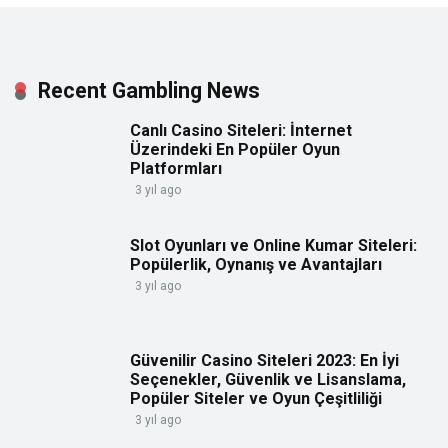
Recent Gambling News
Canlı Casino Siteleri: İnternet
Üzerindeki En Popüler Oyun
Platformları
3 yıl ago
Slot Oyunları ve Online Kumar Siteleri:
Popülerlik, Oynanış ve Avantajları
3 yıl ago
Güvenilir Casino Siteleri 2023: En İyi
Seçenekler, Güvenlik ve Lisanslama,
Popüler Siteler ve Oyun Çeşitliliği
3 yıl ago