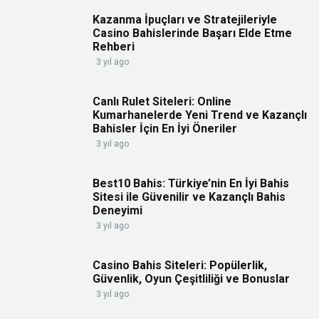
Kazanma İpuçları ve Stratejileriyle
Casino Bahislerinde Başarı Elde Etme
Rehberi
3 yıl ago
Canlı Rulet Siteleri: Online
Kumarhanelerde Yeni Trend ve Kazançlı
Bahisler İçin En İyi Öneriler
3 yıl ago
Best10 Bahis: Türkiye’nin En İyi Bahis
Sitesi ile Güvenilir ve Kazançlı Bahis
Deneyimi
3 yıl ago
Casino Bahis Siteleri: Popülerlik,
Güvenlik, Oyun Çeşitliliği ve Bonuslar
3 yıl ago