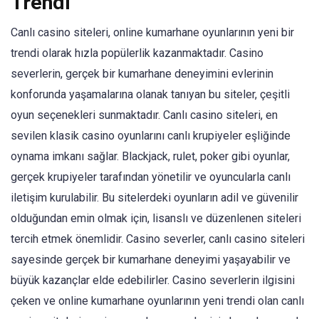
Trendi
Canlı casino siteleri, online kumarhane oyunlarının yeni bir
trendi olarak hızla popülerlik kazanmaktadır. Casino
severlerin, gerçek bir kumarhane deneyimini evlerinin
konforunda yaşamalarına olanak tanıyan bu siteler, çeşitli
oyun seçenekleri sunmaktadır. Canlı casino siteleri, en
sevilen klasik casino oyunlarını canlı krupiyeler eşliğinde
oynama imkanı sağlar. Blackjack, rulet, poker gibi oyunlar,
gerçek krupiyeler tarafından yönetilir ve oyuncularla canlı
iletişim kurulabilir. Bu sitelerdeki oyunların adil ve güvenilir
olduğundan emin olmak için, lisanslı ve düzenlenen siteleri
tercih etmek önemlidir. Casino severler, canlı casino siteleri
sayesinde gerçek bir kumarhane deneyimi yaşayabilir ve
büyük kazançlar elde edebilirler. Casino severlerin ilgisini
çeken ve online kumarhane oyunlarının yeni trendi olan canlı