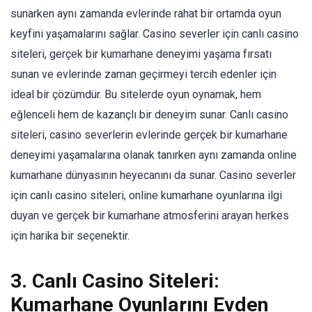
sunarken aynı zamanda evlerinde rahat bir ortamda oyun
keyfini yaşamalarını sağlar. Casino severler için canlı casino
siteleri, gerçek bir kumarhane deneyimi yaşama fırsatı
sunan ve evlerinde zaman geçirmeyi tercih edenler için
ideal bir çözümdür. Bu sitelerde oyun oynamak, hem
eğlenceli hem de kazançlı bir deneyim sunar. Canlı casino
siteleri, casino severlerin evlerinde gerçek bir kumarhane
deneyimi yaşamalarına olanak tanırken aynı zamanda online
kumarhane dünyasının heyecanını da sunar. Casino severler
için canlı casino siteleri, online kumarhane oyunlarına ilgi
duyan ve gerçek bir kumarhane atmosferini arayan herkes
için harika bir seçenektir.
3. Canlı Casino Siteleri:
Kumarhane Oyunlarını Evden