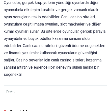
Oyuncular, gerçek krupiyelerin yönettiği oyunlarda diğer
oyuncularla etkileşim kurabilir ve gerçek zamanlı olarak
oyun sonuçlarını takip edebilirler. Canlı casino siteleri,
oyunculara çeşitli masa oyunları, slot makineleri ve diğer
kumar oyunları sunar. Bu sitelerde oyuncular, gerçek parayla
oynayabilir ve büyük ödüller kazanma şansını elde
edebilirler. Canlı casino siteleri, güvenli ödeme seçenekleri
ve lisanslı yazılımlar kullanarak oyuncuların güvenliğini
sağlar. Casino severler için canlı casino siteleri, kazanma
şansını artıran ve eğlenceli bir deneyim sunan harika bir
seçenektir.
Casino