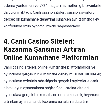
ödeme yöntemleri ve 7/24 müşteri hizmetleri gibi avantajlar
da bulunmaktadır. Canlı casino siteleri, casino severlere
gerçek bir kumarhane deneyimi sunarken aynı zamanda ev
konforunda oyun oynama imkanı sağlamaktadır.
4. Canlı Casino Siteleri:
Kazanma Şansınızı Artıran
Online Kumarhane Platformları
Canlı casino siteleri, online kumarhane platformlarıdır ve
oyunculara gerçek bir kumarhane deneyimi sunar. Bu siteler,
oyuncuların evlerinin rahatlığında gerçek krupiyelerle canlı
olarak oyun oynamalarını sağlar. Canlı casino siteleri,
oyunculara gerçek bir kumarhane ortamı sunarak, heyecanı
artırırken aynı zamanda kazanma şanslarını da artırır.