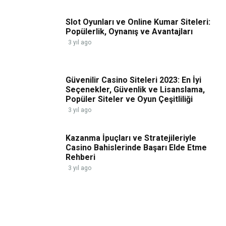
Slot Oyunları ve Online Kumar Siteleri:
Popülerlik, Oynanış ve Avantajları
3 yıl ago
Güvenilir Casino Siteleri 2023: En İyi
Seçenekler, Güvenlik ve Lisanslama,
Popüler Siteler ve Oyun Çeşitliliği
3 yıl ago
Kazanma İpuçları ve Stratejileriyle
Casino Bahislerinde Başarı Elde Etme
Rehberi
3 yıl ago