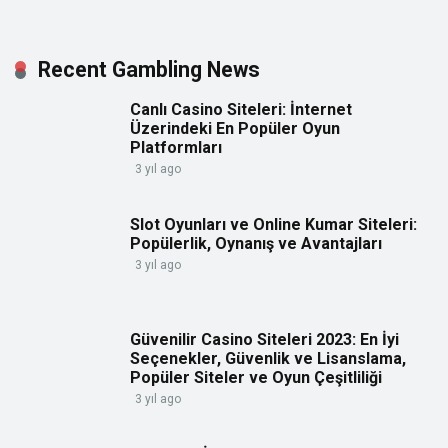
Recent Gambling News
Canlı Casino Siteleri: İnternet
Üzerindeki En Popüler Oyun
Platformları
3 yıl ago
Slot Oyunları ve Online Kumar Siteleri:
Popülerlik, Oynanış ve Avantajları
3 yıl ago
Güvenilir Casino Siteleri 2023: En İyi
Seçenekler, Güvenlik ve Lisanslama,
Popüler Siteler ve Oyun Çeşitliliği
3 yıl ago