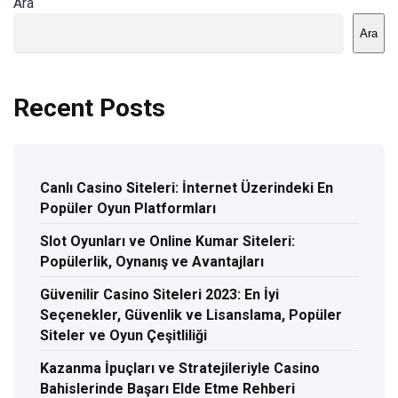
Ara
Ara
Recent Posts
Canlı Casino Siteleri: İnternet Üzerindeki En
Popüler Oyun Platformları
Slot Oyunları ve Online Kumar Siteleri:
Popülerlik, Oynanış ve Avantajları
Güvenilir Casino Siteleri 2023: En İyi
Seçenekler, Güvenlik ve Lisanslama, Popüler
Siteler ve Oyun Çeşitliliği
Kazanma İpuçları ve Stratejileriyle Casino
Bahislerinde Başarı Elde Etme Rehberi