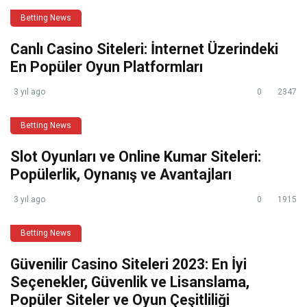
Betting News
Canlı Casino Siteleri: İnternet Üzerindeki
En Popüler Oyun Platformları
3 yıl ago
0
2347
Betting News
Slot Oyunları ve Online Kumar Siteleri:
Popülerlik, Oynanış ve Avantajları
3 yıl ago
0
1915
Betting News
Güvenilir Casino Siteleri 2023: En İyi
Seçenekler, Güvenlik ve Lisanslama,
Popüler Siteler ve Oyun Çeşitliliği