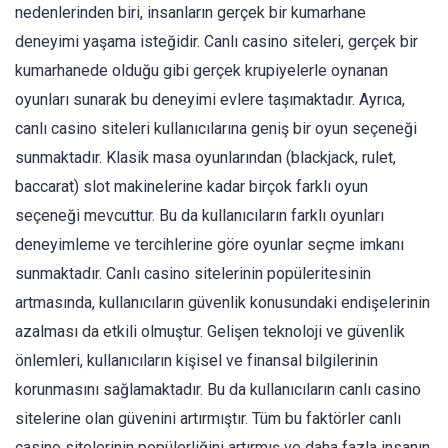
nedenlerinden biri, insanların gerçek bir kumarhane
deneyimi yaşama isteğidir. Canlı casino siteleri, gerçek bir
kumarhanede olduğu gibi gerçek krupiyelerle oynanan
oyunları sunarak bu deneyimi evlere taşımaktadır. Ayrıca,
canlı casino siteleri kullanıcılarına geniş bir oyun seçeneği
sunmaktadır. Klasik masa oyunlarından (blackjack, rulet,
baccarat) slot makinelerine kadar birçok farklı oyun
seçeneği mevcuttur. Bu da kullanıcıların farklı oyunları
deneyimleme ve tercihlerine göre oyunlar seçme imkanı
sunmaktadır. Canlı casino sitelerinin popüleritesinin
artmasında, kullanıcıların güvenlik konusundaki endişelerinin
azalması da etkili olmuştur. Gelişen teknoloji ve güvenlik
önlemleri, kullanıcıların kişisel ve finansal bilgilerinin
korunmasını sağlamaktadır. Bu da kullanıcıların canlı casino
sitelerine olan güvenini artırmıştır. Tüm bu faktörler canlı
casino sitelerinin popülerliğini artırmış ve daha fazla insanın