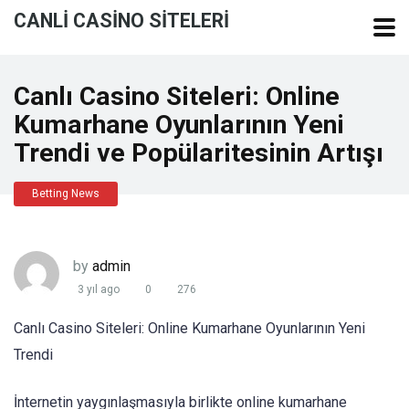
CANLI CASINO SITELERI
Canlı Casino Siteleri: Online
Kumarhane Oyunlarının Yeni
Trendi ve Popülaritesinin Artışı
Betting News
by
admin
3 yıl ago
0
276
Canlı Casino Siteleri: Online Kumarhane Oyunlarının Yeni
Trendi
İnternetin yaygınlaşmasıyla birlikte online kumarhane