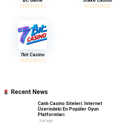
BC Game
Stake Casino
7bit Casino
Recent News
Canlı Casino Siteleri: İnternet
Üzerindeki En Popüler Oyun
Platformları
3 yıl ago