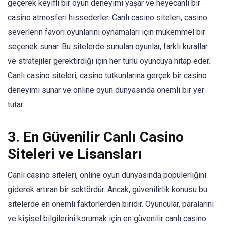
geçerek keyifli bir oyun deneyimi yaşar ve heyecanlı bir
casino atmosferi hissederler. Canlı casino siteleri, casino
severlerin favori oyunlarını oynamaları için mükemmel bir
seçenek sunar. Bu sitelerde sunulan oyunlar, farklı kurallar
ve stratejiler gerektirdiği için her türlü oyuncuya hitap eder.
Canlı casino siteleri, casino tutkunlarına gerçek bir casino
deneyimi sunar ve online oyun dünyasında önemli bir yer
tutar.
3. En Güvenilir Canlı Casino
Siteleri ve Lisansları
Canlı casino siteleri, online oyun dünyasında popülerliğini
giderek artıran bir sektördür. Ancak, güvenilirlik konusu bu
sitelerde en önemli faktörlerden biridir. Oyuncular, paralarını
ve kişisel bilgilerini korumak için en güvenilir canlı casino