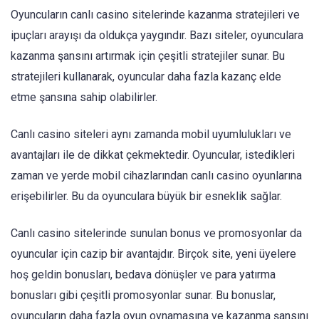
Oyuncuların canlı casino sitelerinde kazanma stratejileri ve
ipuçları arayışı da oldukça yaygındır. Bazı siteler, oyunculara
kazanma şansını artırmak için çeşitli stratejiler sunar. Bu
stratejileri kullanarak, oyuncular daha fazla kazanç elde
etme şansına sahip olabilirler.
Canlı casino siteleri aynı zamanda mobil uyumlulukları ve
avantajları ile de dikkat çekmektedir. Oyuncular, istedikleri
zaman ve yerde mobil cihazlarından canlı casino oyunlarına
erişebilirler. Bu da oyunculara büyük bir esneklik sağlar.
Canlı casino sitelerinde sunulan bonus ve promosyonlar da
oyuncular için cazip bir avantajdır. Birçok site, yeni üyelere
hoş geldin bonusları, bedava dönüşler ve para yatırma
bonusları gibi çeşitli promosyonlar sunar. Bu bonuslar,
oyuncuların daha fazla oyun oynamasına ve kazanma şansını