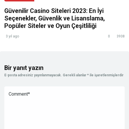
Güvenilir Casino Siteleri 2023: En İyi
Seçenekler, Güvenlik ve Lisanslama,
Popüler Siteler ve Oyun Çeşitliliği
3 yıl ago
0
3938
Bir yanıt yazın
E-posta adresiniz yayınlanmayacak.
Gerekli alanlar
*
ile işaretlenmişlerdir