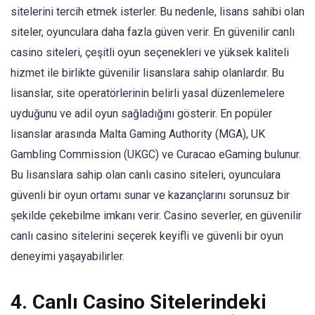
sitelerini tercih etmek isterler. Bu nedenle, lisans sahibi olan
siteler, oyunculara daha fazla güven verir. En güvenilir canlı
casino siteleri, çeşitli oyun seçenekleri ve yüksek kaliteli
hizmet ile birlikte güvenilir lisanslara sahip olanlardır. Bu
lisanslar, site operatörlerinin belirli yasal düzenlemelere
uyduğunu ve adil oyun sağladığını gösterir. En popüler
lisanslar arasında Malta Gaming Authority (MGA), UK
Gambling Commission (UKGC) ve Curacao eGaming bulunur.
Bu lisanslara sahip olan canlı casino siteleri, oyunculara
güvenli bir oyun ortamı sunar ve kazançlarını sorunsuz bir
şekilde çekebilme imkanı verir. Casino severler, en güvenilir
canlı casino sitelerini seçerek keyifli ve güvenli bir oyun
deneyimi yaşayabilirler.
4. Canlı Casino Sitelerindeki