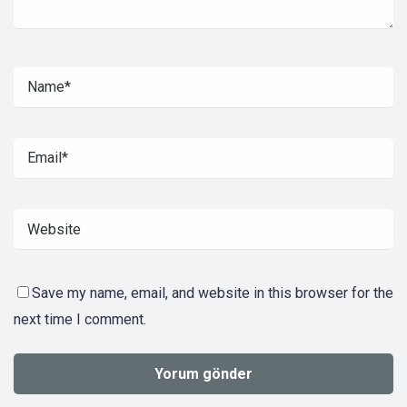
Save my name, email, and website in this browser for the
next time I comment.