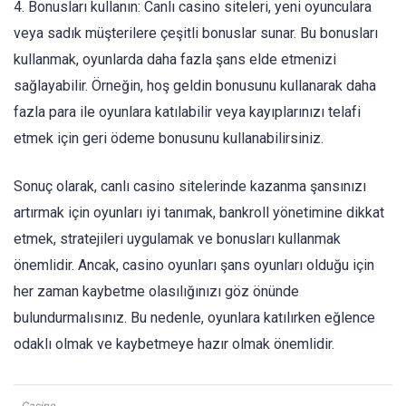
4. Bonusları kullanın: Canlı casino siteleri, yeni oyunculara
veya sadık müşterilere çeşitli bonuslar sunar. Bu bonusları
kullanmak, oyunlarda daha fazla şans elde etmenizi
sağlayabilir. Örneğin, hoş geldin bonusunu kullanarak daha
fazla para ile oyunlara katılabilir veya kayıplarınızı telafi
etmek için geri ödeme bonusunu kullanabilirsiniz.
Sonuç olarak, canlı casino sitelerinde kazanma şansınızı
artırmak için oyunları iyi tanımak, bankroll yönetimine dikkat
etmek, stratejileri uygulamak ve bonusları kullanmak
önemlidir. Ancak, casino oyunları şans oyunları olduğu için
her zaman kaybetme olasılığınızı göz önünde
bulundurmalısınız. Bu nedenle, oyunlara katılırken eğlence
odaklı olmak ve kaybetmeye hazır olmak önemlidir.
Casino