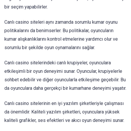
bir seçim yapabilirler.
Canlı casino siteleri aynı zamanda sorumlu kumar oyunu
politikalarını da benimserler. Bu politikalar, oyuncuların
kumar alışkanlıklarını kontrol etmelerine yardımcı olur ve
sorumlu bir şekilde oyun oynamalarını sağlar.
Canlı casino sitelerindeki canlı krupiyeler, oyunculara
etkileşimli bir oyun deneyimi sunar. Oyuncular, krupiyelerle
sohbet edebilir ve diğer oyuncularla etkileşime geçebilir. Bu
da oyunculara daha gerçekçi bir kumarhane deneyimi yaşatır.
Canlı casino sitelerinin en iyi yazılım şirketleriyle çalışması
da önemlidir. Kaliteli yazılım şirketleri, oyunculara yüksek
kaliteli grafikler, ses efektleri ve akıcı oyun deneyimi sunar.