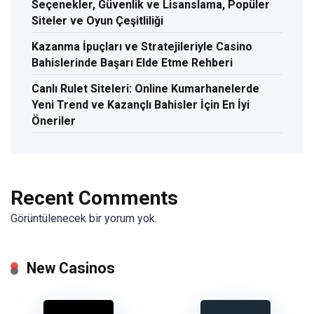
Seçenekler, Güvenlik ve Lisanslama, Popüler
Siteler ve Oyun Çeşitliliği
Kazanma İpuçları ve Stratejileriyle Casino
Bahislerinde Başarı Elde Etme Rehberi
Canlı Rulet Siteleri: Online Kumarhanelerde
Yeni Trend ve Kazançlı Bahisler İçin En İyi
Öneriler
Recent Comments
Görüntülenecek bir yorum yok.
New Casinos