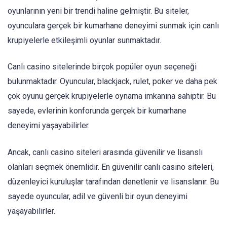
oyunlarının yeni bir trendi haline gelmiştir. Bu siteler,
oyunculara gerçek bir kumarhane deneyimi sunmak için canlı
krupiyelerle etkileşimli oyunlar sunmaktadır.
Canlı casino sitelerinde birçok popüler oyun seçeneği
bulunmaktadır. Oyuncular, blackjack, rulet, poker ve daha pek
çok oyunu gerçek krupiyelerle oynama imkanına sahiptir. Bu
sayede, evlerinin konforunda gerçek bir kumarhane
deneyimi yaşayabilirler.
Ancak, canlı casino siteleri arasında güvenilir ve lisanslı
olanları seçmek önemlidir. En güvenilir canlı casino siteleri,
düzenleyici kuruluşlar tarafından denetlenir ve lisanslanır. Bu
sayede oyuncular, adil ve güvenli bir oyun deneyimi
yaşayabilirler.