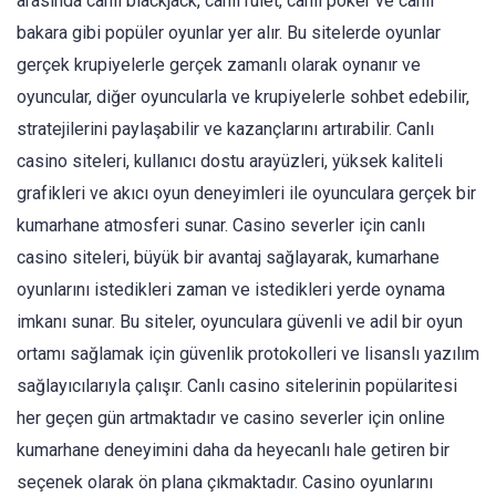
arasında canlı blackjack, canlı rulet, canlı poker ve canlı
bakara gibi popüler oyunlar yer alır. Bu sitelerde oyunlar
gerçek krupiyelerle gerçek zamanlı olarak oynanır ve
oyuncular, diğer oyuncularla ve krupiyelerle sohbet edebilir,
stratejilerini paylaşabilir ve kazançlarını artırabilir. Canlı
casino siteleri, kullanıcı dostu arayüzleri, yüksek kaliteli
grafikleri ve akıcı oyun deneyimleri ile oyunculara gerçek bir
kumarhane atmosferi sunar. Casino severler için canlı
casino siteleri, büyük bir avantaj sağlayarak, kumarhane
oyunlarını istedikleri zaman ve istedikleri yerde oynama
imkanı sunar. Bu siteler, oyunculara güvenli ve adil bir oyun
ortamı sağlamak için güvenlik protokolleri ve lisanslı yazılım
sağlayıcılarıyla çalışır. Canlı casino sitelerinin popülaritesi
her geçen gün artmaktadır ve casino severler için online
kumarhane deneyimini daha da heyecanlı hale getiren bir
seçenek olarak ön plana çıkmaktadır. Casino oyunlarını