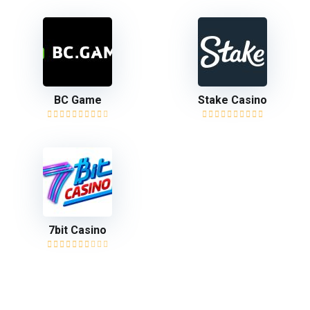
BC Game
Stake Casino
7bit Casino