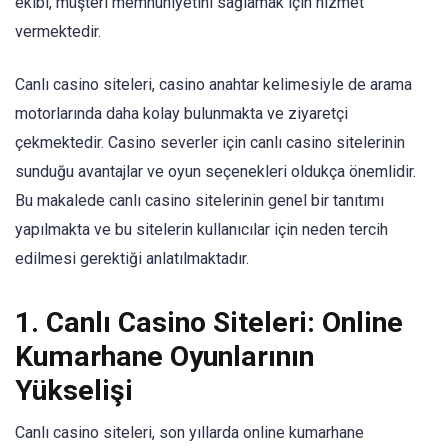
ekibi, müşteri memnuniyetini sağlamak için hizmet
vermektedir.
Canlı casino siteleri, casino anahtar kelimesiyle de arama
motorlarında daha kolay bulunmakta ve ziyaretçi
çekmektedir. Casino severler için canlı casino sitelerinin
sunduğu avantajlar ve oyun seçenekleri oldukça önemlidir.
Bu makalede canlı casino sitelerinin genel bir tanıtımı
yapılmakta ve bu sitelerin kullanıcılar için neden tercih
edilmesi gerektiği anlatılmaktadır.
1. Canlı Casino Siteleri: Online
Kumarhane Oyunlarının
Yükselişi
Canlı casino siteleri, son yıllarda online kumarhane