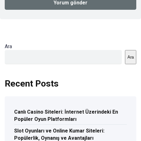
Ara
Ara
Recent Posts
Canlı Casino Siteleri: İnternet Üzerindeki En
Popüler Oyun Platformları
Slot Oyunları ve Online Kumar Siteleri:
Popülerlik, Oynanış ve Avantajları