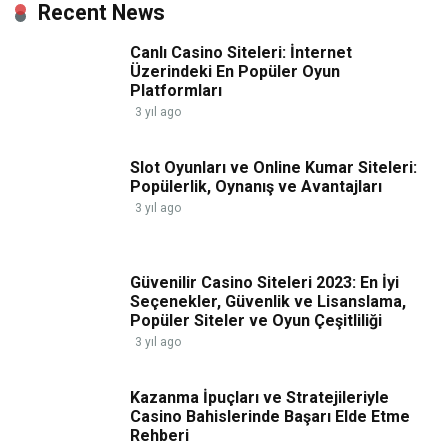
Recent News
Canlı Casino Siteleri: İnternet
Üzerindeki En Popüler Oyun
Platformları
3 yıl ago
Slot Oyunları ve Online Kumar Siteleri:
Popülerlik, Oynanış ve Avantajları
3 yıl ago
Güvenilir Casino Siteleri 2023: En İyi
Seçenekler, Güvenlik ve Lisanslama,
Popüler Siteler ve Oyun Çeşitliliği
3 yıl ago
Kazanma İpuçları ve Stratejileriyle
Casino Bahislerinde Başarı Elde Etme
Rehberi