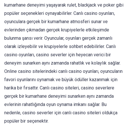
kumarhane deneyimi yaşayarak rulet, blackjack ve poker gibi
popüler seçenekleri oynayabilirler. Canlı casino oyunları,
oyunculara gerçek bir kumarhane atmosferi sunar ve
evlerinden çıkmadan gerçek krupiyelerle etkileşimde
bulunma şansı verir. Oyuncular, oyunları gerçek zamanlı
olarak izleyebilir ve krupiyelerle sohbet edebilirler. Canlı
casino oyunları, casino severler için heyecan verici bir
deneyim sunarken aynı zamanda rahatlık ve kolaylık sağlar.
Online casino sitelerindeki canlı casino oyunları, oyuncuların
favori oyunlarını oynamak ve büyük ödüller kazanmak için
harika bir fırsattır. Canlı casino siteleri, casino severlere
gerçek bir kumarhane deneyimi sunarken aynı zamanda
evlerinin rahatlığında oyun oynama imkanı sağlar. Bu
nedenle, casino severler için canlı casino siteleri oldukça
popüler bir seçenektir.