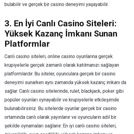
bulabilir ve gerçek bir casino deneyimi yaşayabilir.
3. En İyi Canlı Casino Siteleri:
Yüksek Kazanç İmkanı Sunan
Platformlar
Canlı casino siteleri, online casino oyunlarına gerçek
krupiyelerle gerçek zamanlı olarak katılmanızı sağlayan
platformlardır. Bu siteler, oyunculara gerçek bir casino
deneyimi sunarken aynı zamanda yüksek kazanç imkanı da
sağlar. Canlı casino sitelerinde, rulet, blackjack, poker gibi
popüler oyunları oynayabilir ve krupiyelerle etkileşimde
bulunabilirsiniz. Bu sitelerde oyunlar gerçek bir casino
ortamında canlı olarak yayınlanır ve oyuncuların adil bir
şekilde oynamaları sağlanır. En iyi canlı casino siteleri,