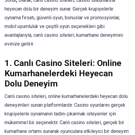
Sonuç olarak, canlı casino siteleri, casino tutkunlarına
heyecan dolu bir deneyim sunar. Gerçek krupiyelerle
oynama fırsatı, güvenli oyun, bonuslar ve promosyonlar,
mobil uyumluluk ve çeşitli oyun seçenekleri gibi
avantajlarıyla, canlı casino siteleri, kumarhane deneyimini
evinize getirir.
1. Canlı Casino Siteleri: Online
Kumarhanelerdeki Heyecan
Dolu Deneyim
Canlı casino siteleri, online kumarhanelerdeki heyecan dolu
deneyimleri sunan platformlardır. Casino oyunlarını gerçek
krupiyelerle oynamanın tadını çıkarmak isteyenler için
mükemmel bir seçenektir. Canlı casino siteleri, gerçek bir
kumarhane ortamı sunarak oyunculara etkileyici bir deneyim