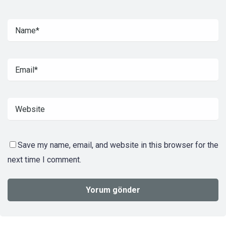
Save my name, email, and website in this browser for the
next time I comment.