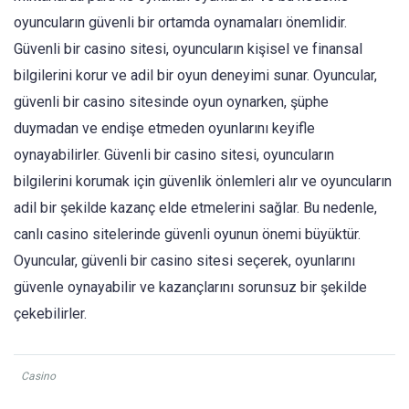
oyuncuların güvenli bir ortamda oynamaları önemlidir.
Güvenli bir casino sitesi, oyuncuların kişisel ve finansal
bilgilerini korur ve adil bir oyun deneyimi sunar. Oyuncular,
güvenli bir casino sitesinde oyun oynarken, şüphe
duymadan ve endişe etmeden oyunlarını keyifle
oynayabilirler. Güvenli bir casino sitesi, oyuncuların
bilgilerini korumak için güvenlik önlemleri alır ve oyuncuların
adil bir şekilde kazanç elde etmelerini sağlar. Bu nedenle,
canlı casino sitelerinde güvenli oyunun önemi büyüktür.
Oyuncular, güvenli bir casino sitesi seçerek, oyunlarını
güvenle oynayabilir ve kazançlarını sorunsuz bir şekilde
çekebilirler.
Casino