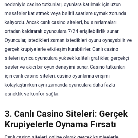
nedeniyle casino tutkunları, oyunlara katılmak için uzun
mesafeler kat etmek veya belirli saatlere uymak zorunda
kalıyordu. Ancak canlı casino siteleri, bu sınırlamaları
ortadan kaldırarak oyunculara 7/24 erişilebilirlik sunar.
Oyuncular, istedikleri zaman istedikleri oyunu oynayabilir ve
gerçek krupiyelerle etkileşim kurabilirler. Canlı casino
siteleri ayrıca oyunculara yüksek kaliteli grafikler, gerçekçi
sesler ve akıcı bir oyun deneyimi sunar. Casino tutkunları
için canlı casino siteleri, casino oyunlarına erişimi
kolaylaştırırken aynı zamanda oyunculara daha fazla
esneklik ve konfor sağlar.
3. Canlı Casino Siteleri: Gerçek
Krupiyelerle Oynama Fırsatı
Canlı casino siteleri, online olarak gerçek krupiyelerle