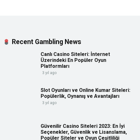
Recent Gambling News
Canlı Casino Siteleri: İnternet
Üzerindeki En Popüler Oyun
Platformları
3 yıl ago
Slot Oyunları ve Online Kumar Siteleri:
Popülerlik, Oynanış ve Avantajları
3 yıl ago
Güvenilir Casino Siteleri 2023: En İyi
Seçenekler, Güvenlik ve Lisanslama,
Popüler Siteler ve Oyun Çeşitliliği