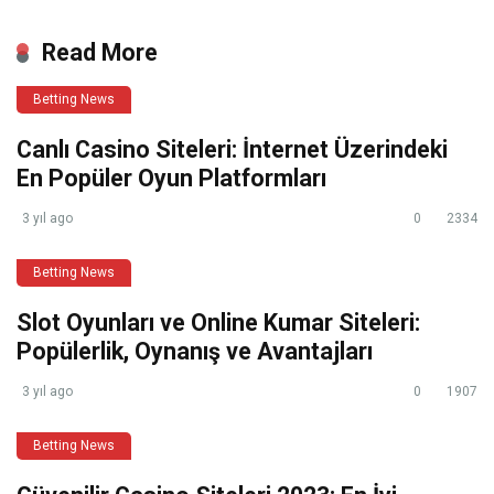
Read More
Betting News
Canlı Casino Siteleri: İnternet Üzerindeki
En Popüler Oyun Platformları
3 yıl ago
0
2334
Betting News
Slot Oyunları ve Online Kumar Siteleri:
Popülerlik, Oynanış ve Avantajları
3 yıl ago
0
1907
Betting News