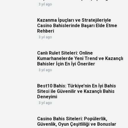
3 yıl ago
Kazanma İpuçları ve Stratejileriyle
Casino Bahislerinde Başarı Elde Etme
Rehberi
3 yıl ago
Canlı Rulet Siteleri: Online
Kumarhanelerde Yeni Trend ve Kazançlı
Bahisler İçin En İyi Öneriler
3 yıl ago
Best10 Bahis: Türkiye’nin En İyi Bahis
Sitesi ile Güvenilir ve Kazançlı Bahis
Deneyimi
3 yıl ago
Casino Bahis Siteleri: Popülerlik,
Güvenlik, Oyun Çeşitliliği ve Bonuslar