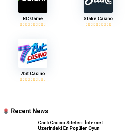
BC Game
Stake Casino
7bit Casino
Recent News
Canlı Casino Siteleri: İnternet
Üzerindeki En Popüler Oyun