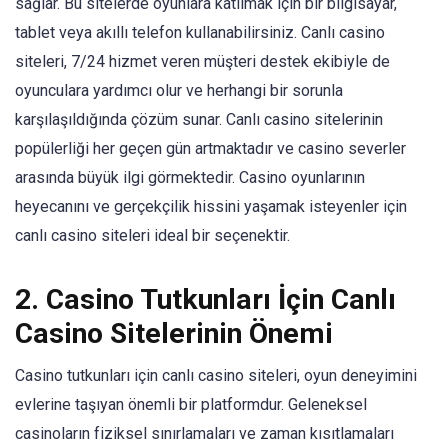
sağlar. Bu sitelerde oyunlara katılmak için bir bilgisayar,
tablet veya akıllı telefon kullanabilirsiniz. Canlı casino
siteleri, 7/24 hizmet veren müşteri destek ekibiyle de
oyunculara yardımcı olur ve herhangi bir sorunla
karşılaşıldığında çözüm sunar. Canlı casino sitelerinin
popülerliği her geçen gün artmaktadır ve casino severler
arasında büyük ilgi görmektedir. Casino oyunlarının
heyecanını ve gerçekçilik hissini yaşamak isteyenler için
canlı casino siteleri ideal bir seçenektir.
2. Casino Tutkunları İçin Canlı
Casino Sitelerinin Önemi
Casino tutkunları için canlı casino siteleri, oyun deneyimini
evlerine taşıyan önemli bir platformdur. Geleneksel
casinoların fiziksel sınırlamaları ve zaman kısıtlamaları