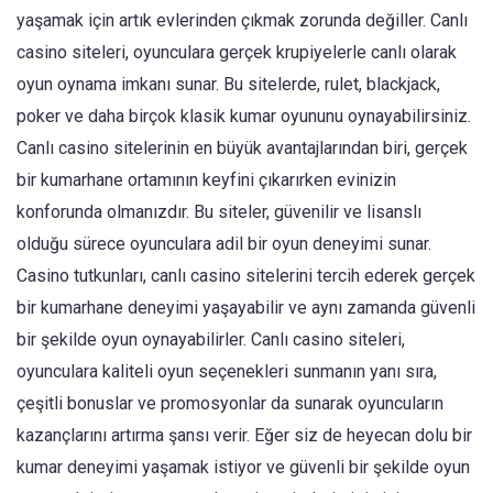
yaşamak için artık evlerinden çıkmak zorunda değiller. Canlı
casino siteleri, oyunculara gerçek krupiyelerle canlı olarak
oyun oynama imkanı sunar. Bu sitelerde, rulet, blackjack,
poker ve daha birçok klasik kumar oyununu oynayabilirsiniz.
Canlı casino sitelerinin en büyük avantajlarından biri, gerçek
bir kumarhane ortamının keyfini çıkarırken evinizin
konforunda olmanızdır. Bu siteler, güvenilir ve lisanslı
olduğu sürece oyunculara adil bir oyun deneyimi sunar.
Casino tutkunları, canlı casino sitelerini tercih ederek gerçek
bir kumarhane deneyimi yaşayabilir ve aynı zamanda güvenli
bir şekilde oyun oynayabilirler. Canlı casino siteleri,
oyunculara kaliteli oyun seçenekleri sunmanın yanı sıra,
çeşitli bonuslar ve promosyonlar da sunarak oyuncuların
kazançlarını artırma şansı verir. Eğer siz de heyecan dolu bir
kumar deneyimi yaşamak istiyor ve güvenli bir şekilde oyun