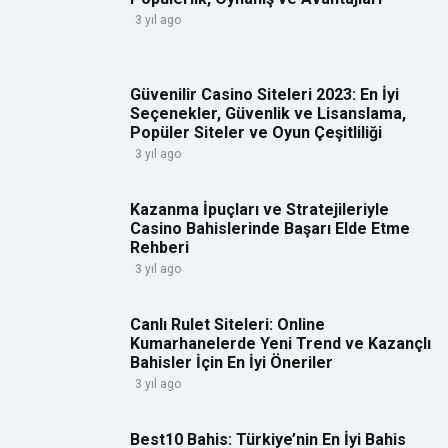
3 yıl ago
Güvenilir Casino Siteleri 2023: En İyi
Seçenekler, Güvenlik ve Lisanslama,
Popüler Siteler ve Oyun Çeşitliliği
3 yıl ago
Kazanma İpuçları ve Stratejileriyle
Casino Bahislerinde Başarı Elde Etme
Rehberi
3 yıl ago
Canlı Rulet Siteleri: Online
Kumarhanelerde Yeni Trend ve Kazançlı
Bahisler İçin En İyi Öneriler
3 yıl ago
Best10 Bahis: Türkiye’nin En İyi Bahis