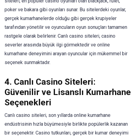
siteleri, en popüler casino oyunları olan blackjack, rulet,
poker ve bakara gibi oyunları sunar. Bu sitelerdeki oyunlar,
gerçek kumarhanelerde olduğu gibi gerçek krupiyeler
tarafından yönetilir ve oyuncuların oyun sonuçları tamamen
rastgele olarak belirlenir. Canlı casino siteleri, casino
severler arasında büyük ilgi görmektedir ve online
kumarhane deneyimini arayan oyuncular için mükemmel bir
seçenek sunmaktadır.
4. Canlı Casino Siteleri:
Güvenilir ve Lisanslı Kumarhane
Seçenekleri
Canlı casino siteleri, son yıllarda online kumarhane
endüstrisinin hızla büyümesiyle birlikte popülerlik kazanan
bir seçenektir. Casino tutkunları, gerçek bir kumar deneyimi