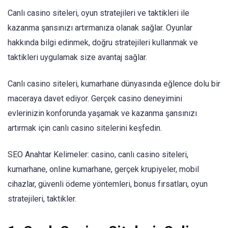
Canlı casino siteleri, oyun stratejileri ve taktikleri ile
kazanma şansınızı artırmanıza olanak sağlar. Oyunlar
hakkında bilgi edinmek, doğru stratejileri kullanmak ve
taktikleri uygulamak size avantaj sağlar.
Canlı casino siteleri, kumarhane dünyasında eğlence dolu bir
maceraya davet ediyor. Gerçek casino deneyimini
evlerinizin konforunda yaşamak ve kazanma şansınızı
artırmak için canlı casino sitelerini keşfedin.
SEO Anahtar Kelimeler: casino, canlı casino siteleri,
kumarhane, online kumarhane, gerçek krupiyeler, mobil
cihazlar, güvenli ödeme yöntemleri, bonus fırsatları, oyun
stratejileri, taktikler.