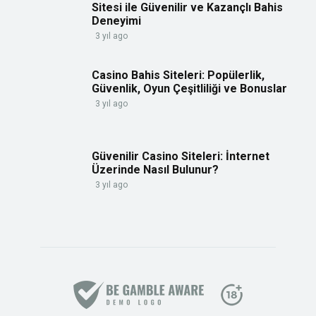
Sitesi ile Güvenilir ve Kazançlı Bahis
Deneyimi
3 yıl ago
Casino Bahis Siteleri: Popülerlik,
Güvenlik, Oyun Çeşitliliği ve Bonuslar
3 yıl ago
Güvenilir Casino Siteleri: İnternet
Üzerinde Nasıl Bulunur?
3 yıl ago