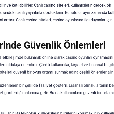
ir ve katılabilirler. Canlı casino siteleri, kullanıcıların gerçek bir
indeki canlı yayınlarla desteklenir. Bu siteler aynı zamanda kull
rttırır. Canlı casino siteleri, casino oyunlarına ilgi duyanlar için
erinde Güvenlik Önlemleri
erle etkileşimde bulunarak online olarak casino oyunları oynamasını
ri oldukça önemlidir. Çünkü kullanıcılar, kişisel ve finansal bilgile
siteleri güvenli bir oyun ortamı sunmak adına çeşitli önlemler alır.
düzenlenen bir şekilde faaliyet gösterir. Lisanslı olmak, sitenin beli
et gösterdiği anlamına gelir. Bu da kullanıcıların güvenli bir orta
ullanır. Bu teknoloji, kullanıcıların bilgilerini korumak için kullanıl