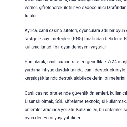
veriler, şifrelenerek iletilir ve sadece alıcı tarafında
tutulur.
Ayrıca, canlı casino siteleri, oyunculara adil bir oyun
rastgele sayı üreteçleri (RNG) tarafından belirlenir.
kullanıcılar adil bir oyun deneyimi yaşarlar.
Son olarak, canlı casino siteleri genellikle 7/24 müşt
yardıma ihtiyaç duyduklarında, canlı destek ekibiyle i
karşılaştıklarında destek alabileceklerini bilmelerini 
Canlı casino sitelerinde güvenlik önlemleri, kullanıcı
Lisanslı olmak, SSL şifreleme teknolojisi kullanma
önlemler arasında yer alır. Kullanıcılar, bu önlemler 
oyun deneyimi yaşayabilirler.