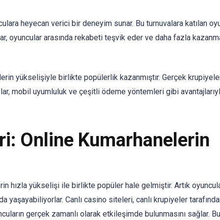
ulara heyecan verici bir deneyim sunar. Bu turnuvalara katılan oyu
r, oyuncular arasında rekabeti teşvik eder ve daha fazla kazanma
erin yükselişiyle birlikte popülerlik kazanmıştır. Gerçek krupiyele
lar, mobil uyumluluk ve çeşitli ödeme yöntemleri gibi avantajlarıy
.
eri: Online Kumarhanelerin
in hızla yükselişi ile birlikte popüler hale gelmiştir. Artık oyuncula
 yaşayabiliyorlar. Canlı casino siteleri, canlı krupiyeler tarafınd
cuların gerçek zamanlı olarak etkileşimde bulunmasını sağlar. Bu 