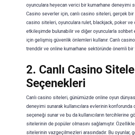
oyunculara heyecan verici bir kumarhane deneyimi sun
Casino severler için, canlı casino siteleri, gerçek
casino siteleri, oyunculara rulet, blackjack, poker v
etkileşimde bulunabilir ve diğer oyuncularla sohbet e
için gelişmiş güvenlik önlemleri kullanır. Canlı casin
trenddir ve online kumarhane sektöründe önemli bir 
2. Canlı Casino Sitel
Seçenekleri
Canlı casino siteleri, günümüzde online oyun dünyasın
deneyimi sunarak kullanıcılara evlerinin konforunda o
seçeneği sunar ve bu da kullanıcıların tercihlerine g
sitelerinin de popüler olmasını sağlamıştır. Özellikle
sitelerinin vazgeçilmezleri arasındadır. Bu oyunlar,