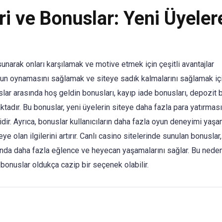
ri ve Bonuslar: Yeni Üyeler
 sunarak onları karşılamak ve motive etmek için çeşitli avantajlar
oyun oynamasını sağlamak ve siteye sadık kalmalarını sağlamak iç
slar arasında hoş geldin bonusları, kayıp iade bonusları, depozit 
tadır. Bu bonuslar, yeni üyelerin siteye daha fazla para yatırması
sidir. Ayrıca, bonuslar kullanıcıların daha fazla oyun deneyimi yaş
e olan ilgilerini artırır. Canlı casino sitelerinde sunulan bonuslar,
manda daha fazla eğlence ve heyecan yaşamalarını sağlar. Bu neden
 bonuslar oldukça cazip bir seçenek olabilir.