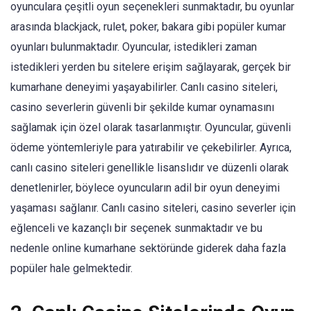
oyunculara çeşitli oyun seçenekleri sunmaktadır, bu oyunlar
arasında blackjack, rulet, poker, bakara gibi popüler kumar
oyunları bulunmaktadır. Oyuncular, istedikleri zaman
istedikleri yerden bu sitelere erişim sağlayarak, gerçek bir
kumarhane deneyimi yaşayabilirler. Canlı casino siteleri,
casino severlerin güvenli bir şekilde kumar oynamasını
sağlamak için özel olarak tasarlanmıştır. Oyuncular, güvenli
ödeme yöntemleriyle para yatırabilir ve çekebilirler. Ayrıca,
canlı casino siteleri genellikle lisanslıdır ve düzenli olarak
denetlenirler, böylece oyuncuların adil bir oyun deneyimi
yaşaması sağlanır. Canlı casino siteleri, casino severler için
eğlenceli ve kazançlı bir seçenek sunmaktadır ve bu
nedenle online kumarhane sektöründe giderek daha fazla
popüler hale gelmektedir.