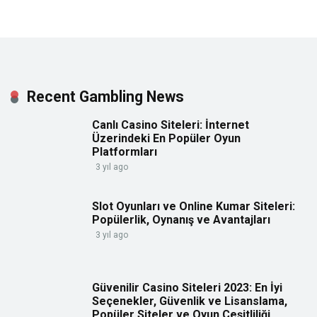
Recent Gambling News
Canlı Casino Siteleri: İnternet
Üzerindeki En Popüler Oyun
Platformları
3 yıl ago
Slot Oyunları ve Online Kumar Siteleri:
Popülerlik, Oynanış ve Avantajları
3 yıl ago
Güvenilir Casino Siteleri 2023: En İyi
Seçenekler, Güvenlik ve Lisanslama,
Popüler Siteler ve Oyun Çeşitliliği