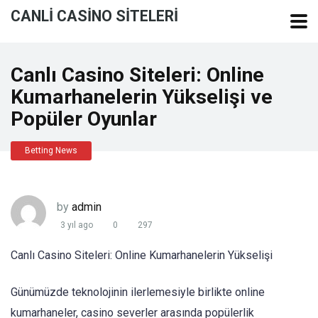
CANLI CASINO SITELERI
Canlı Casino Siteleri: Online
Kumarhanelerin Yükselişi ve
Popüler Oyunlar
Betting News
by
admin
3 yıl ago
0
297
Canlı Casino Siteleri: Online Kumarhanelerin Yükselişi
Günümüzde teknolojinin ilerlemesiyle birlikte online
kumarhaneler, casino severler arasında popülerlik