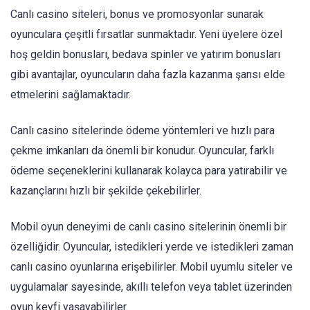
Canlı casino siteleri, bonus ve promosyonlar sunarak
oyunculara çeşitli fırsatlar sunmaktadır. Yeni üyelere özel
hoş geldin bonusları, bedava spinler ve yatırım bonusları
gibi avantajlar, oyuncuların daha fazla kazanma şansı elde
etmelerini sağlamaktadır.
Canlı casino sitelerinde ödeme yöntemleri ve hızlı para
çekme imkanları da önemli bir konudur. Oyuncular, farklı
ödeme seçeneklerini kullanarak kolayca para yatırabilir ve
kazançlarını hızlı bir şekilde çekebilirler.
Mobil oyun deneyimi de canlı casino sitelerinin önemli bir
özelliğidir. Oyuncular, istedikleri yerde ve istedikleri zaman
canlı casino oyunlarına erişebilirler. Mobil uyumlu siteler ve
uygulamalar sayesinde, akıllı telefon veya tablet üzerinden
oyun keyfi yaşayabilirler.