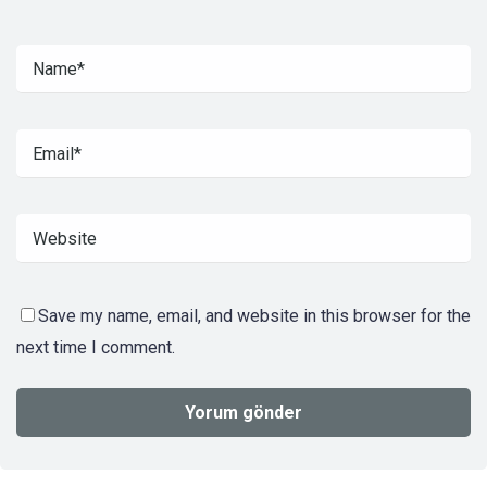
Save my name, email, and website in this browser for the
next time I comment.