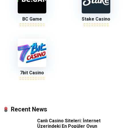
BC Game
Stake Casino
7bit Casino
Recent News
Canlı Casino Siteleri: İnternet
Üzerindeki En Popüler Oyun