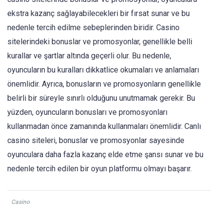
ekstra kazanç sağlayabilecekleri bir fırsat sunar ve bu
nedenle tercih edilme sebeplerinden biridir. Casino
sitelerindeki bonuslar ve promosyonlar, genellikle belli
kurallar ve şartlar altında geçerli olur. Bu nedenle,
oyuncuların bu kuralları dikkatlice okumaları ve anlamaları
önemlidir. Ayrıca, bonusların ve promosyonların genellikle
belirli bir süreyle sınırlı olduğunu unutmamak gerekir. Bu
yüzden, oyuncuların bonusları ve promosyonları
kullanmadan önce zamanında kullanmaları önemlidir. Canlı
casino siteleri, bonuslar ve promosyonlar sayesinde
oyunculara daha fazla kazanç elde etme şansı sunar ve bu
nedenle tercih edilen bir oyun platformu olmayı başarır.
Casino