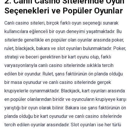
2. Canlı Casino Sitelerinde Oyun
Seçenekleri ve Popüler Oyunlar
Canlı casino siteleri, birçok farklı oyun seçeneği sunarak
kullanıcılara eğlenceli bir oyun deneyimi yaşatmaktadır. Bu
sitelerde genellikle en popüler olan oyunlar arasında poker,
rulet, blackjack, bakara ve slot oyunları bulunmaktadır. Poker,
strateji ve beceri gerektiren bir kart oyunu olup, farklı
varyasyonlarıyla canlı casino sitelerinde sıklıkla tercih
edilen bir oyundur. Rulet, şans faktörünün ön planda olduğu
bir masa oyunudur ve canlı casino sitelerinde gerçek
krupiyelerle oynanmaktadır. Blackjack, kart oyunları arasında
en popüler olanlarından biridir ve oyuncuların krupiyeye karşı
yarıştığı bir oyun olarak bilinir. Bakara ise şans faktörünün ön
planda olduğu bir kart oyunudur ve canlı casino sitelerinde
tercih edilen oyunlar arasındadır. Slot oyunları ise her türlü