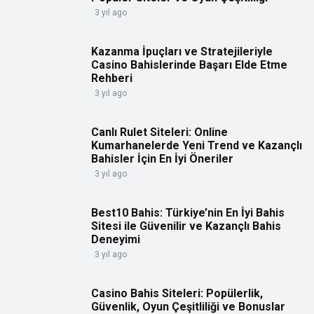
3 yıl ago
Kazanma İpuçları ve Stratejileriyle
Casino Bahislerinde Başarı Elde Etme
Rehberi
3 yıl ago
Canlı Rulet Siteleri: Online
Kumarhanelerde Yeni Trend ve Kazançlı
Bahisler İçin En İyi Öneriler
3 yıl ago
Best10 Bahis: Türkiye’nin En İyi Bahis
Sitesi ile Güvenilir ve Kazançlı Bahis
Deneyimi
3 yıl ago
Casino Bahis Siteleri: Popülerlik,
Güvenlik, Oyun Çeşitliliği ve Bonuslar