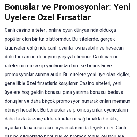
Bonuslar ve Promosyonlar: Yeni
Üyelere Özel Fırsatlar
Canlı casino siteleri, online oyun dünyasında oldukça
popüler olan bir tür platformdur. Bu sitelerde, gerçek
krupiyeler eşliğinde canlı oyunlar oynayabilir ve heyecan
dolu bir casino deneyimi yaşayabilirsiniz. Canlı casino
sitelerinin en cazip yanlarından biri ise bonuslar ve
promosyonlar sunmalarıdır. Bu sitelere yeni üye olan kişiler,
genellikle özel fırsatlarla karşılanır. Casino siteleri, yeni
üyelere hoş geldin bonusu, para yatırma bonusu, bedava
dönüşler ve daha birçok promosyon sunarak onları memnun
etmeyi hedefler. Bu bonuslar ve promosyonlar, oyuncuların
daha fazla kazanç elde etmelerini sağlamakla birlikte,
oyunları daha uzun süre oynamalarını da teşvik eder. Canlı
casino sitelerinde bonuslar ve promosyonlar, oyunculara