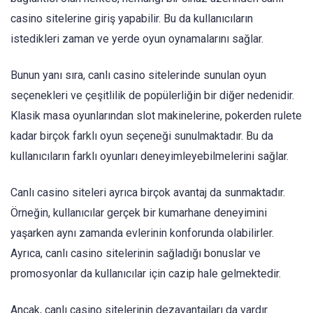
casino sitelerine giriş yapabilir. Bu da kullanıcıların
istedikleri zaman ve yerde oyun oynamalarını sağlar.
Bunun yanı sıra, canlı casino sitelerinde sunulan oyun
seçenekleri ve çeşitlilik de popülerliğin bir diğer nedenidir.
Klasik masa oyunlarından slot makinelerine, pokerden rulete
kadar birçok farklı oyun seçeneği sunulmaktadır. Bu da
kullanıcıların farklı oyunları deneyimleyebilmelerini sağlar.
Canlı casino siteleri ayrıca birçok avantaj da sunmaktadır.
Örneğin, kullanıcılar gerçek bir kumarhane deneyimini
yaşarken aynı zamanda evlerinin konforunda olabilirler.
Ayrıca, canlı casino sitelerinin sağladığı bonuslar ve
promosyonlar da kullanıcılar için cazip hale gelmektedir.
Ancak, canlı casino sitelerinin dezavantajları da vardır.