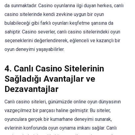
da sunmaktadır. Casino oyunlarına ilgi duyan herkes, canlı
casino sitelerinde kendi zevkine uygun bir oyun
bulabileceği gibi farklı oyunları keşfetme şansına da
sahiptir. Casino severler, canlı casino sitelerindeki oyun
seçeneklerini değerlendirerek, eğlenceli ve kazançlı bir
oyun deneyimi yaşayabilirler.
4. Canlı Casino Sitelerinin
Sağladığı Avantajlar ve
Dezavantajlar
Canlı casino siteleri, günümüzde online oyun dünyasının
vazgeçilmez bir parçası haline gelmiştir. Bu siteler,
oyunculara gerçek bir kumarhane deneyimi sunarak,
evlerinin konforunda oyun oynama imkanı sağlar. Canlı