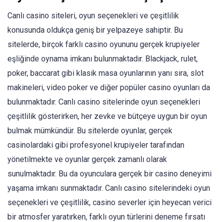
Canlı casino siteleri, oyun seçenekleri ve çeşitlilik
konusunda oldukça geniş bir yelpazeye sahiptir. Bu
sitelerde, birçok farklı casino oyununu gerçek krupiyeler
eşliğinde oynama imkanı bulunmaktadır. Blackjack, rulet,
poker, baccarat gibi klasik masa oyunlarının yanı sıra, slot
makineleri, video poker ve diğer popüler casino oyunları da
bulunmaktadır. Canlı casino sitelerinde oyun seçenekleri
çeşitlilik gösterirken, her zevke ve bütçeye uygun bir oyun
bulmak mümkündür. Bu sitelerde oyunlar, gerçek
casinolardaki gibi profesyonel krupiyeler tarafından
yönetilmekte ve oyunlar gerçek zamanlı olarak
sunulmaktadır. Bu da oyunculara gerçek bir casino deneyimi
yaşama imkanı sunmaktadır. Canlı casino sitelerindeki oyun
seçenekleri ve çeşitlilik, casino severler için heyecan verici
bir atmosfer yaratırken, farklı oyun türlerini deneme fırsatı