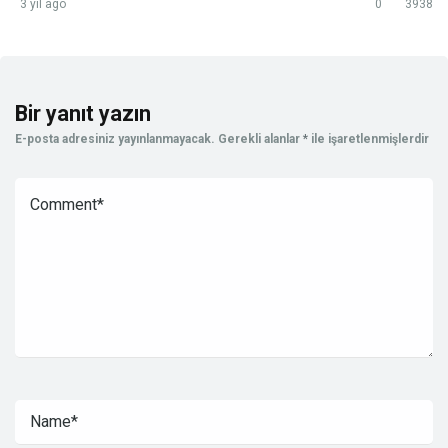
3 yıl ago
0
3938
Bir yanıt yazın
E-posta adresiniz yayınlanmayacak.
Gerekli alanlar
*
ile işaretlenmişlerdir