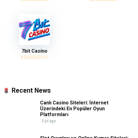
7bit Casino
Recent News
Canlı Casino Siteleri: İnternet
Üzerindeki En Popüler Oyun
Platformları
3 yıl ago