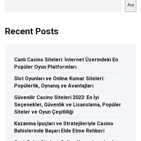
Ara
Recent Posts
Canlı Casino Siteleri: İnternet Üzerindeki En
Popüler Oyun Platformları
Slot Oyunları ve Online Kumar Siteleri:
Popülerlik, Oynanış ve Avantajları
Güvenilir Casino Siteleri 2023: En İyi
Seçenekler, Güvenlik ve Lisanslama, Popüler
Siteler ve Oyun Çeşitliliği
Kazanma İpuçları ve Stratejileriyle Casino
Bahislerinde Başarı Elde Etme Rehberi