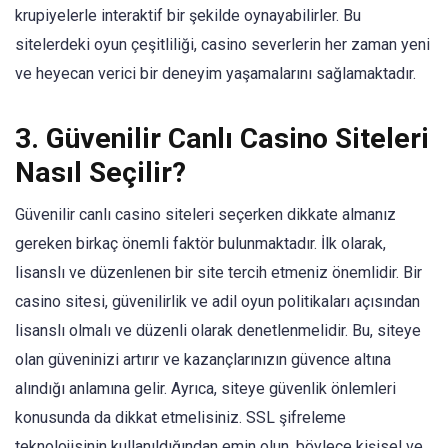
krupiyelerle interaktif bir şekilde oynayabilirler. Bu
sitelerdeki oyun çeşitliliği, casino severlerin her zaman yeni
ve heyecan verici bir deneyim yaşamalarını sağlamaktadır.
3. Güvenilir Canlı Casino Siteleri
Nasıl Seçilir?
Güvenilir canlı casino siteleri seçerken dikkate almanız
gereken birkaç önemli faktör bulunmaktadır. İlk olarak,
lisanslı ve düzenlenen bir site tercih etmeniz önemlidir. Bir
casino sitesi, güvenilirlik ve adil oyun politikaları açısından
lisanslı olmalı ve düzenli olarak denetlenmelidir. Bu, siteye
olan güveninizi artırır ve kazançlarınızın güvence altına
alındığı anlamına gelir. Ayrıca, siteye güvenlik önlemleri
konusunda da dikkat etmelisiniz. SSL şifreleme
teknolojisinin kullanıldığından emin olun, böylece kişisel ve