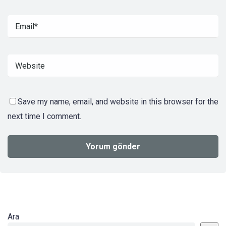
Save my name, email, and website in this browser for the
next time I comment.
Ara