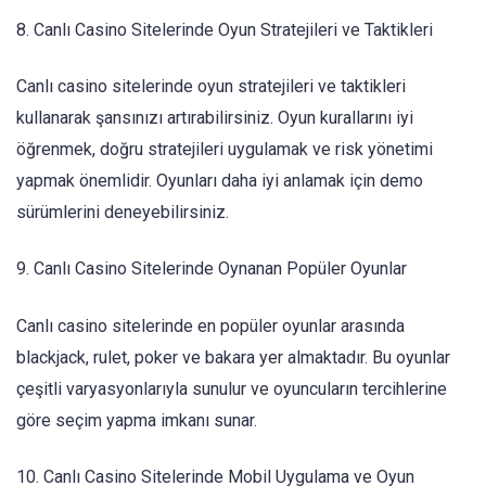
8. Canlı Casino Sitelerinde Oyun Stratejileri ve Taktikleri
Canlı casino sitelerinde oyun stratejileri ve taktikleri
kullanarak şansınızı artırabilirsiniz. Oyun kurallarını iyi
öğrenmek, doğru stratejileri uygulamak ve risk yönetimi
yapmak önemlidir. Oyunları daha iyi anlamak için demo
sürümlerini deneyebilirsiniz.
9. Canlı Casino Sitelerinde Oynanan Popüler Oyunlar
Canlı casino sitelerinde en popüler oyunlar arasında
blackjack, rulet, poker ve bakara yer almaktadır. Bu oyunlar
çeşitli varyasyonlarıyla sunulur ve oyuncuların tercihlerine
göre seçim yapma imkanı sunar.
10. Canlı Casino Sitelerinde Mobil Uygulama ve Oyun