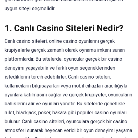
uygun siteyi seçmelidir.
1. Canlı Casino Siteleri Nedir?
Canlı casino siteleri, online casino oyunlarını gerçek
krupiyelerle gerçek zamanlı olarak oynama imkanı sunan
platformlardır. Bu sitelerde, oyuncular gerçek bir casino
deneyimi yaşayabilir ve farklı oyun seçeneklerinden
istediklerini tercih edebilirler. Canlı casino siteleri,
kullanıcıların bilgisayarları veya mobil cihazları aracılığıyla
oyunlara katılmasını sağlar ve gerçek krupiyeler, oyuncuların
bahislerini alır ve oyunları yönetir. Bu sitelerde genellikle
rulet, blackjack, poker, bakara gibi popüler casino oyunları
bulunur. Canlı casino siteleri, oyunculara gerçek bir casino
atmosferi sunarak heyecan verici bir oyun deneyimi yaşama