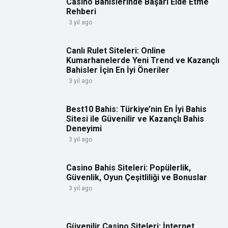
Casino Bahislerinde Başarı Elde Etme
Rehberi
3 yıl ago
Canlı Rulet Siteleri: Online
Kumarhanelerde Yeni Trend ve Kazançlı
Bahisler İçin En İyi Öneriler
3 yıl ago
Best10 Bahis: Türkiye’nin En İyi Bahis
Sitesi ile Güvenilir ve Kazançlı Bahis
Deneyimi
3 yıl ago
Casino Bahis Siteleri: Popülerlik,
Güvenlik, Oyun Çeşitliliği ve Bonuslar
3 yıl ago
Güvenilir Casino Siteleri: İnternet