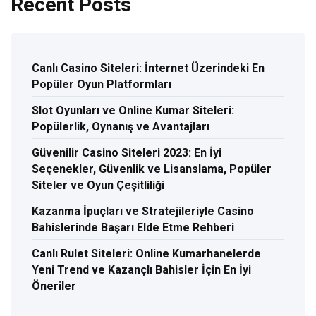
Recent Posts
Canlı Casino Siteleri: İnternet Üzerindeki En
Popüler Oyun Platformları
Slot Oyunları ve Online Kumar Siteleri:
Popülerlik, Oynanış ve Avantajları
Güvenilir Casino Siteleri 2023: En İyi
Seçenekler, Güvenlik ve Lisanslama, Popüler
Siteler ve Oyun Çeşitliliği
Kazanma İpuçları ve Stratejileriyle Casino
Bahislerinde Başarı Elde Etme Rehberi
Canlı Rulet Siteleri: Online Kumarhanelerde
Yeni Trend ve Kazançlı Bahisler İçin En İyi
Öneriler