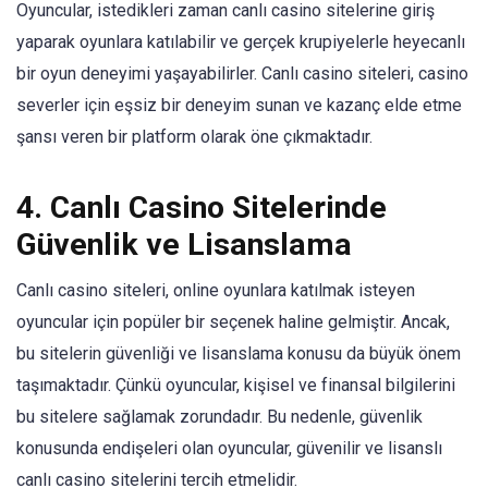
Oyuncular, istedikleri zaman canlı casino sitelerine giriş
yaparak oyunlara katılabilir ve gerçek krupiyelerle heyecanlı
bir oyun deneyimi yaşayabilirler. Canlı casino siteleri, casino
severler için eşsiz bir deneyim sunan ve kazanç elde etme
şansı veren bir platform olarak öne çıkmaktadır.
4. Canlı Casino Sitelerinde
Güvenlik ve Lisanslama
Canlı casino siteleri, online oyunlara katılmak isteyen
oyuncular için popüler bir seçenek haline gelmiştir. Ancak,
bu sitelerin güvenliği ve lisanslama konusu da büyük önem
taşımaktadır. Çünkü oyuncular, kişisel ve finansal bilgilerini
bu sitelere sağlamak zorundadır. Bu nedenle, güvenlik
konusunda endişeleri olan oyuncular, güvenilir ve lisanslı
canlı casino sitelerini tercih etmelidir.