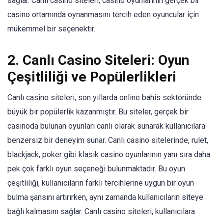
sağlar. Canlı casino siteleri, casino oyunlarının gerçek bir
casino ortamında oynanmasını tercih eden oyuncular için
mükemmel bir seçenektir.
2. Canlı Casino Siteleri: Oyun
Çeşitliliği ve Popülerlikleri
Canlı casino siteleri, son yıllarda online bahis sektöründe
büyük bir popülerlik kazanmıştır. Bu siteler, gerçek bir
casinoda bulunan oyunları canlı olarak sunarak kullanıcılara
benzersiz bir deneyim sunar. Canlı casino sitelerinde, rulet,
blackjack, poker gibi klasik casino oyunlarının yanı sıra daha
pek çok farklı oyun seçeneği bulunmaktadır. Bu oyun
çeşitliliği, kullanıcıların farklı tercihlerine uygun bir oyun
bulma şansını artırırken, aynı zamanda kullanıcıların siteye
bağlı kalmasını sağlar. Canlı casino siteleri, kullanıcılara