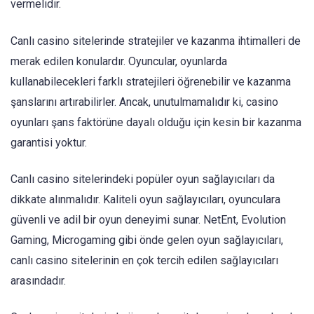
vermelidir.
Canlı casino sitelerinde stratejiler ve kazanma ihtimalleri de
merak edilen konulardır. Oyuncular, oyunlarda
kullanabilecekleri farklı stratejileri öğrenebilir ve kazanma
şanslarını artırabilirler. Ancak, unutulmamalıdır ki, casino
oyunları şans faktörüne dayalı olduğu için kesin bir kazanma
garantisi yoktur.
Canlı casino sitelerindeki popüler oyun sağlayıcıları da
dikkate alınmalıdır. Kaliteli oyun sağlayıcıları, oyunculara
güvenli ve adil bir oyun deneyimi sunar. NetEnt, Evolution
Gaming, Microgaming gibi önde gelen oyun sağlayıcıları,
canlı casino sitelerinin en çok tercih edilen sağlayıcıları
arasındadır.