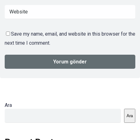
Save my name, email, and website in this browser for the
next time I comment.
Ara
Ara