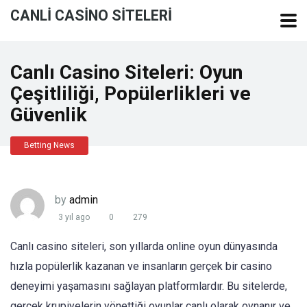
CANLI CASINO SITELERI
Canlı Casino Siteleri: Oyun
Çeşitliliği, Popülerlikleri ve
Güvenlik
Betting News
by
admin
3 yıl ago
0
279
Canlı casino siteleri, son yıllarda online oyun dünyasında
hızla popülerlik kazanan ve insanların gerçek bir casino
deneyimi yaşamasını sağlayan platformlardır. Bu sitelerde,
gerçek krupiyelerin yönettiği oyunlar canlı olarak oynanır ve