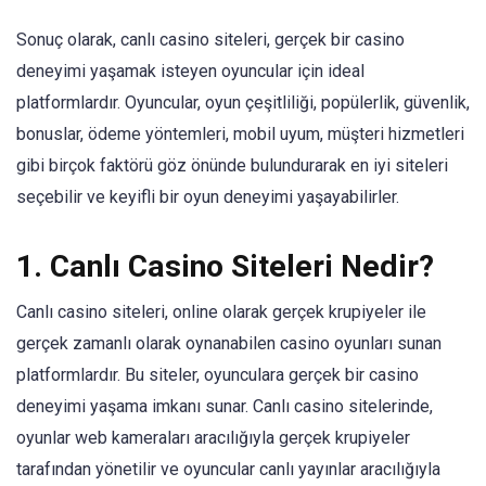
Sonuç olarak, canlı casino siteleri, gerçek bir casino
deneyimi yaşamak isteyen oyuncular için ideal
platformlardır. Oyuncular, oyun çeşitliliği, popülerlik, güvenlik,
bonuslar, ödeme yöntemleri, mobil uyum, müşteri hizmetleri
gibi birçok faktörü göz önünde bulundurarak en iyi siteleri
seçebilir ve keyifli bir oyun deneyimi yaşayabilirler.
1. Canlı Casino Siteleri Nedir?
Canlı casino siteleri, online olarak gerçek krupiyeler ile
gerçek zamanlı olarak oynanabilen casino oyunları sunan
platformlardır. Bu siteler, oyunculara gerçek bir casino
deneyimi yaşama imkanı sunar. Canlı casino sitelerinde,
oyunlar web kameraları aracılığıyla gerçek krupiyeler
tarafından yönetilir ve oyuncular canlı yayınlar aracılığıyla