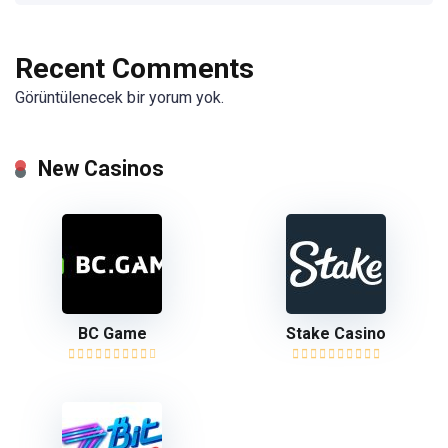
Recent Comments
Görüntülenecek bir yorum yok.
New Casinos
BC Game
Stake Casino