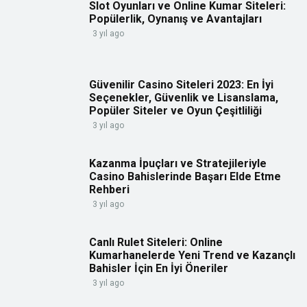
Slot Oyunları ve Online Kumar Siteleri:
Popülerlik, Oynanış ve Avantajları
3 yıl ago
Güvenilir Casino Siteleri 2023: En İyi
Seçenekler, Güvenlik ve Lisanslama,
Popüler Siteler ve Oyun Çeşitliliği
3 yıl ago
Kazanma İpuçları ve Stratejileriyle
Casino Bahislerinde Başarı Elde Etme
Rehberi
3 yıl ago
Canlı Rulet Siteleri: Online
Kumarhanelerde Yeni Trend ve Kazançlı
Bahisler İçin En İyi Öneriler
3 yıl ago