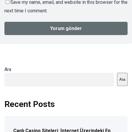
Save my name, email, and website in this browser for the
next time I comment.
Ara
Ara
Recent Posts
Canlı Casino Siteleri: İnternet Üzerindeki En