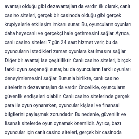
avantajı olduğu gibi dezavantajları da vardır. İlk olarak, canlı
casino siteleri, gerçek bir casinoda olduğu gibi gerçek
krupiyelerle etkileşim imkanı sunar. Bu, oyuncuların oyunları
daha heyecanlı ve gerçekçi hale getirmesini sağlar. Ayrıca,
canlı casino siteleri 7 gün 24 saat hizmet verir, bu da
oyuncuların istedikleri zaman oyunlara katılmasını sağlar.
Diğer bir avantaj ise çeşitliliktir. Canlı casino siteleri, birçok
farklı oyun seçeneği sunar, bu da oyuncuların farklı oyunları
deneyimlemesini sağlar. Bununla birlikte, canlı casino
sitelerinin dezavantajları da vardır. Öncelikle, oyuncuların
güvenlik endişeleri olabilir. Canlı casino sitelerinde gerçek
para ile oyun oynanırken, oyuncular kişisel ve finansal
bilgilerini paylaşmak zorundadır. Bu nedenle, güvenilir ve
lisanslı sitelerde oyun oynamak önemlidir. Ayrıca, bazı
oyuncular için canlı casino siteleri, gerçek bir casinoda