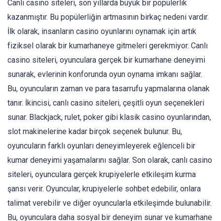
Canlı casino siteleri, son yıllarda büyük bir popülerlik
kazanmıştır. Bu popülerliğin artmasının birkaç nedeni vardır.
İlk olarak, insanların casino oyunlarını oynamak için artık
fiziksel olarak bir kumarhaneye gitmeleri gerekmiyor. Canlı
casino siteleri, oyunculara gerçek bir kumarhane deneyimi
sunarak, evlerinin konforunda oyun oynama imkanı sağlar.
Bu, oyuncuların zaman ve para tasarrufu yapmalarına olanak
tanır. İkincisi, canlı casino siteleri, çeşitli oyun seçenekleri
sunar. Blackjack, rulet, poker gibi klasik casino oyunlarından,
slot makinelerine kadar birçok seçenek bulunur. Bu,
oyuncuların farklı oyunları deneyimleyerek eğlenceli bir
kumar deneyimi yaşamalarını sağlar. Son olarak, canlı casino
siteleri, oyunculara gerçek krupiyelerle etkileşim kurma
şansı verir. Oyuncular, krupiyelerle sohbet edebilir, onlara
talimat verebilir ve diğer oyuncularla etkileşimde bulunabilir.
Bu, oyunculara daha sosyal bir deneyim sunar ve kumarhane