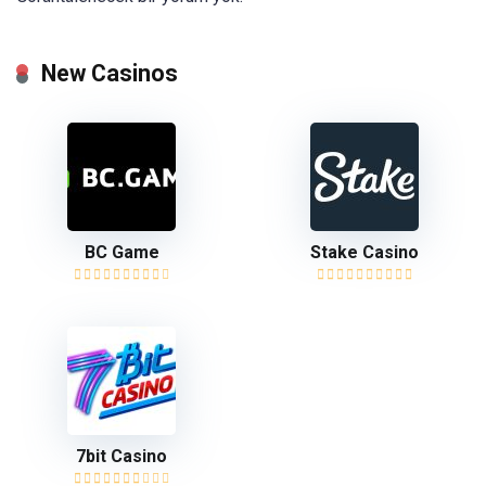
New Casinos
BC Game
Stake Casino
7bit Casino