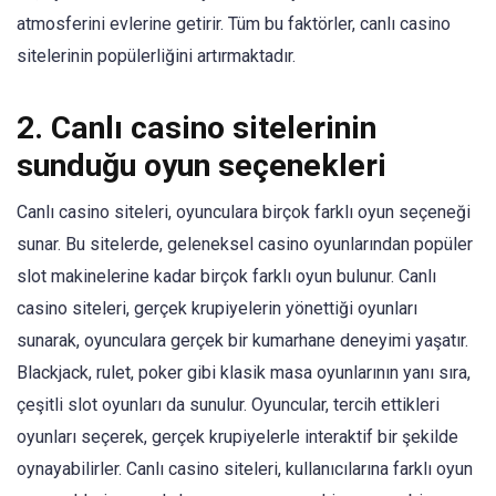
atmosferini evlerine getirir. Tüm bu faktörler, canlı casino
sitelerinin popülerliğini artırmaktadır.
2. Canlı casino sitelerinin
sunduğu oyun seçenekleri
Canlı casino siteleri, oyunculara birçok farklı oyun seçeneği
sunar. Bu sitelerde, geleneksel casino oyunlarından popüler
slot makinelerine kadar birçok farklı oyun bulunur. Canlı
casino siteleri, gerçek krupiyelerin yönettiği oyunları
sunarak, oyunculara gerçek bir kumarhane deneyimi yaşatır.
Blackjack, rulet, poker gibi klasik masa oyunlarının yanı sıra,
çeşitli slot oyunları da sunulur. Oyuncular, tercih ettikleri
oyunları seçerek, gerçek krupiyelerle interaktif bir şekilde
oynayabilirler. Canlı casino siteleri, kullanıcılarına farklı oyun