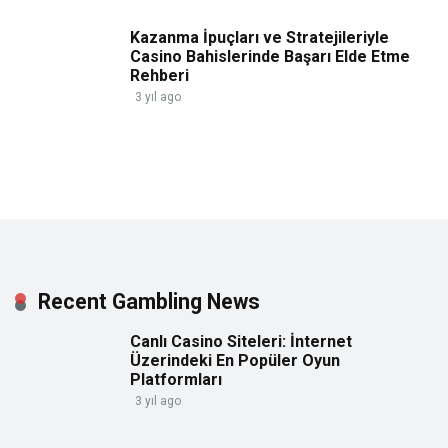
Kazanma İpuçları ve Stratejileriyle
Casino Bahislerinde Başarı Elde Etme
Rehberi
3 yıl ago
Recent Gambling News
Canlı Casino Siteleri: İnternet
Üzerindeki En Popüler Oyun
Platformları
3 yıl ago