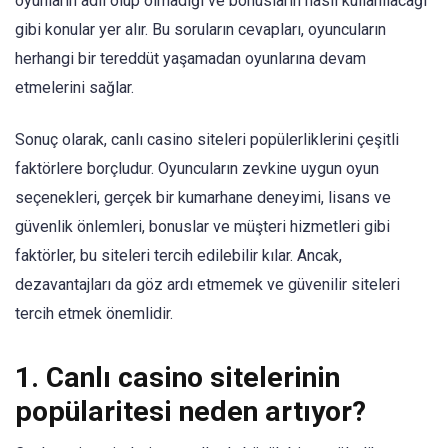
oyunların adil olup olmadığı ve bonusların nasıl kullanılacağı
gibi konular yer alır. Bu soruların cevapları, oyuncuların
herhangi bir tereddüt yaşamadan oyunlarına devam
etmelerini sağlar.
Sonuç olarak, canlı casino siteleri popülerliklerini çeşitli
faktörlere borçludur. Oyuncuların zevkine uygun oyun
seçenekleri, gerçek bir kumarhane deneyimi, lisans ve
güvenlik önlemleri, bonuslar ve müşteri hizmetleri gibi
faktörler, bu siteleri tercih edilebilir kılar. Ancak,
dezavantajları da göz ardı etmemek ve güvenilir siteleri
tercih etmek önemlidir.
1. Canlı casino sitelerinin
popülaritesi neden artıyor?