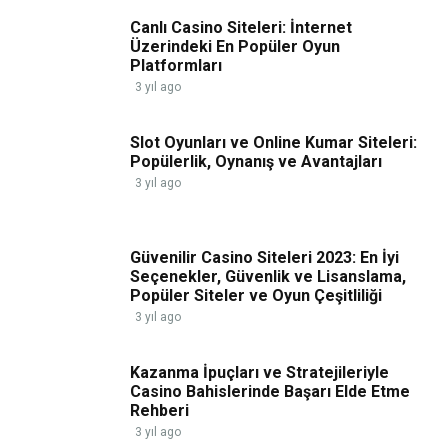
Canlı Casino Siteleri: İnternet
Üzerindeki En Popüler Oyun
Platformları
3 yıl ago
Slot Oyunları ve Online Kumar Siteleri:
Popülerlik, Oynanış ve Avantajları
3 yıl ago
Güvenilir Casino Siteleri 2023: En İyi
Seçenekler, Güvenlik ve Lisanslama,
Popüler Siteler ve Oyun Çeşitliliği
3 yıl ago
Kazanma İpuçları ve Stratejileriyle
Casino Bahislerinde Başarı Elde Etme
Rehberi
3 yıl ago