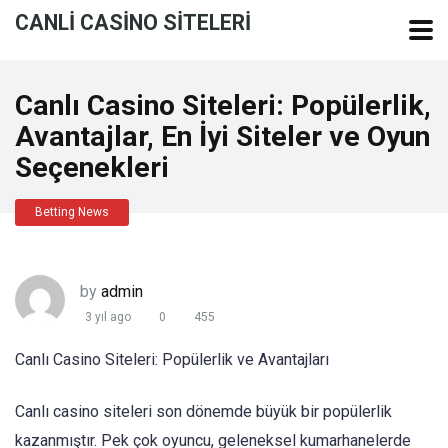
CANLI CASINO SITELERI
Canlı Casino Siteleri: Popülerlik,
Avantajlar, En İyi Siteler ve Oyun
Seçenekleri
Betting News
by
admin
3 yıl ago
0
455
Canlı Casino Siteleri: Popülerlik ve Avantajları
Canlı casino siteleri son dönemde büyük bir popülerlik
kazanmıştır. Pek çok oyuncu, geleneksel kumarhanelerde