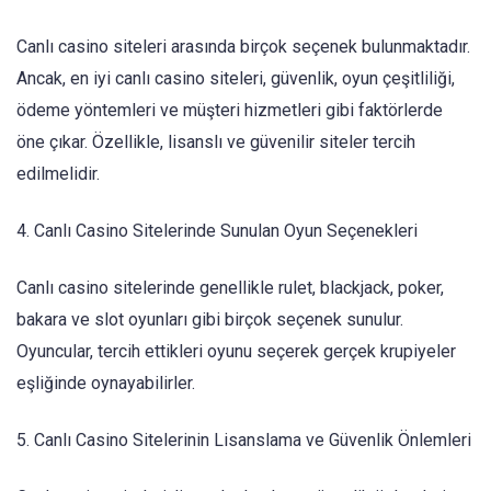
Canlı casino siteleri arasında birçok seçenek bulunmaktadır.
Ancak, en iyi canlı casino siteleri, güvenlik, oyun çeşitliliği,
ödeme yöntemleri ve müşteri hizmetleri gibi faktörlerde
öne çıkar. Özellikle, lisanslı ve güvenilir siteler tercih
edilmelidir.
4. Canlı Casino Sitelerinde Sunulan Oyun Seçenekleri
Canlı casino sitelerinde genellikle rulet, blackjack, poker,
bakara ve slot oyunları gibi birçok seçenek sunulur.
Oyuncular, tercih ettikleri oyunu seçerek gerçek krupiyeler
eşliğinde oynayabilirler.
5. Canlı Casino Sitelerinin Lisanslama ve Güvenlik Önlemleri