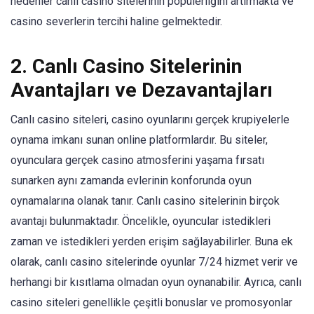
nedenler canlı casino sitelerinin popülerliğini artırmakta ve
casino severlerin tercihi haline gelmektedir.
2. Canlı Casino Sitelerinin
Avantajları ve Dezavantajları
Canlı casino siteleri, casino oyunlarını gerçek krupiyelerle
oynama imkanı sunan online platformlardır. Bu siteler,
oyunculara gerçek casino atmosferini yaşama fırsatı
sunarken aynı zamanda evlerinin konforunda oyun
oynamalarına olanak tanır. Canlı casino sitelerinin birçok
avantajı bulunmaktadır. Öncelikle, oyuncular istedikleri
zaman ve istedikleri yerden erişim sağlayabilirler. Buna ek
olarak, canlı casino sitelerinde oyunlar 7/24 hizmet verir ve
herhangi bir kısıtlama olmadan oyun oynanabilir. Ayrıca, canlı
casino siteleri genellikle çeşitli bonuslar ve promosyonlar