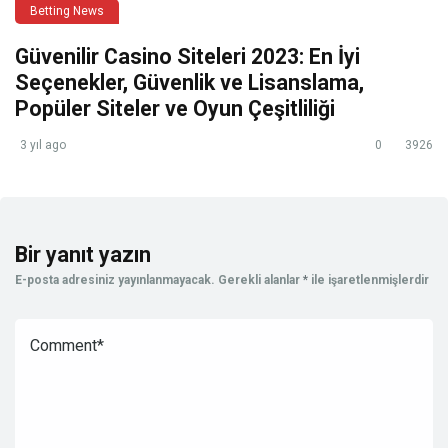
Betting News
Güvenilir Casino Siteleri 2023: En İyi
Seçenekler, Güvenlik ve Lisanslama,
Popüler Siteler ve Oyun Çeşitliliği
3 yıl ago
0
3926
Bir yanıt yazın
E-posta adresiniz yayınlanmayacak.
Gerekli alanlar
*
ile işaretlenmişlerdir