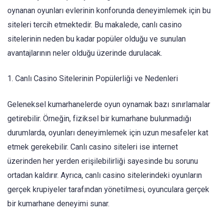
oynanan oyunları evlerinin konforunda deneyimlemek için bu
siteleri tercih etmektedir. Bu makalede, canlı casino
sitelerinin neden bu kadar popüler olduğu ve sunulan
avantajlarının neler olduğu üzerinde durulacak.
1. Canlı Casino Sitelerinin Popülerliği ve Nedenleri
Geleneksel kumarhanelerde oyun oynamak bazı sınırlamalar
getirebilir. Örneğin, fiziksel bir kumarhane bulunmadığı
durumlarda, oyunları deneyimlemek için uzun mesafeler kat
etmek gerekebilir. Canlı casino siteleri ise internet
üzerinden her yerden erişilebilirliği sayesinde bu sorunu
ortadan kaldırır. Ayrıca, canlı casino sitelerindeki oyunların
gerçek krupiyeler tarafından yönetilmesi, oyunculara gerçek
bir kumarhane deneyimi sunar.