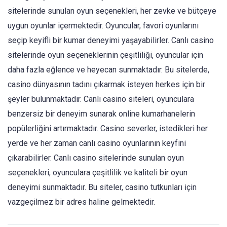
sitelerinde sunulan oyun seçenekleri, her zevke ve bütçeye
uygun oyunlar içermektedir. Oyuncular, favori oyunlarını
seçip keyifli bir kumar deneyimi yaşayabilirler. Canlı casino
sitelerinde oyun seçeneklerinin çeşitliliği, oyuncular için
daha fazla eğlence ve heyecan sunmaktadır. Bu sitelerde,
casino dünyasının tadını çıkarmak isteyen herkes için bir
şeyler bulunmaktadır. Canlı casino siteleri, oyunculara
benzersiz bir deneyim sunarak online kumarhanelerin
popülerliğini artırmaktadır. Casino severler, istedikleri her
yerde ve her zaman canlı casino oyunlarının keyfini
çıkarabilirler. Canlı casino sitelerinde sunulan oyun
seçenekleri, oyunculara çeşitlilik ve kaliteli bir oyun
deneyimi sunmaktadır. Bu siteler, casino tutkunları için
vazgeçilmez bir adres haline gelmektedir.