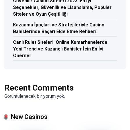
Güvenilir Casino Siteleri 2023: En İyi
Seçenekler, Güvenlik ve Lisanslama, Popüler
Siteler ve Oyun Çeşitliliği
Kazanma İpuçları ve Stratejileriyle Casino
Bahislerinde Başarı Elde Etme Rehberi
Canlı Rulet Siteleri: Online Kumarhanelerde
Yeni Trend ve Kazançlı Bahisler İçin En İyi
Öneriler
Recent Comments
Görüntülenecek bir yorum yok.
New Casinos