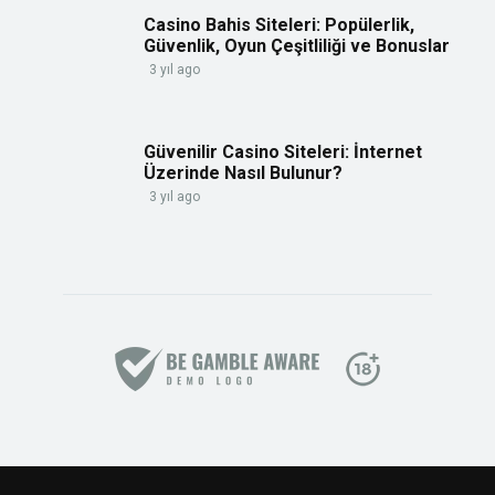
Casino Bahis Siteleri: Popülerlik,
Güvenlik, Oyun Çeşitliliği ve Bonuslar
3 yıl ago
Güvenilir Casino Siteleri: İnternet
Üzerinde Nasıl Bulunur?
3 yıl ago