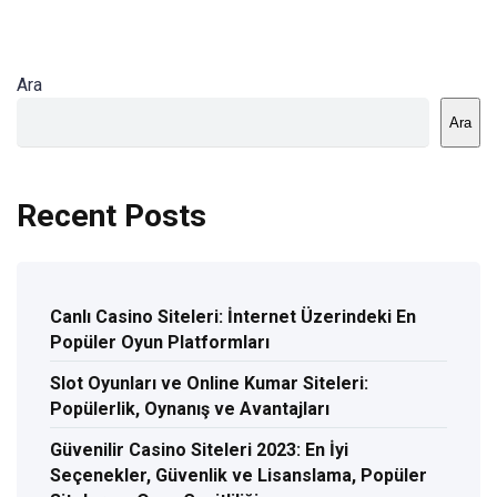
Ara
Ara
Recent Posts
Canlı Casino Siteleri: İnternet Üzerindeki En
Popüler Oyun Platformları
Slot Oyunları ve Online Kumar Siteleri:
Popülerlik, Oynanış ve Avantajları
Güvenilir Casino Siteleri 2023: En İyi
Seçenekler, Güvenlik ve Lisanslama, Popüler