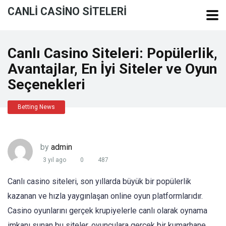
CANLI CASINO SITELERI
Canlı Casino Siteleri: Popülerlik,
Avantajlar, En İyi Siteler ve Oyun
Seçenekleri
Betting News
by
admin
3 yıl ago
0
487
Canlı casino siteleri, son yıllarda büyük bir popülerlik
kazanan ve hızla yaygınlaşan online oyun platformlarıdır.
Casino oyunlarını gerçek krupiyelerle canlı olarak oynama
imkanı sunan bu siteler, oyunculara gerçek bir kumarhane