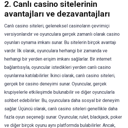
2. Canlı casino sitelerinin
avantajları ve dezavantajları
Canlı casino siteleri, geleneksel casinoların çevrimiçi
versiyonlarıdır ve oyunculara gerçek zamanlı olarak casino
oyunları oynama imkanı sunar. Bu sitelerin birçok avantajı
vardır. İlk olarak, oyunculara herhangi bir zamanda ve
herhangi bir yerden erişim imkanı sağlarlar. Bir internet
bağlantısıyla, oyuncular istedikleri yerden canlı casino
oyunlarına katılabilirler. İkinci olarak, canlı casino siteleri,
gerçek bir casino deneyimi sunar. Oyuncular, gerçek
krupiyelerle etkileşimde bulunabilir ve diğer oyuncularla
sohbet edebilirler. Bu, oyunculara daha sosyal bir deneyim
sağlar. Üçüncü olarak, canlı casino siteleri genellikle daha
fazla oyun seçeneği sunar. Oyuncular, rulet, blackjack, poker
ve diğer birçok oyunu aynı platformda bulabilirler. Ancak,