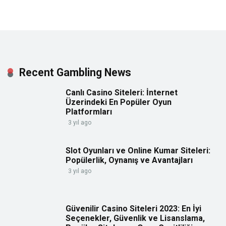
Recent Gambling News
Canlı Casino Siteleri: İnternet
Üzerindeki En Popüler Oyun
Platformları
3 yıl ago
Slot Oyunları ve Online Kumar Siteleri:
Popülerlik, Oynanış ve Avantajları
3 yıl ago
Güvenilir Casino Siteleri 2023: En İyi
Seçenekler, Güvenlik ve Lisanslama,