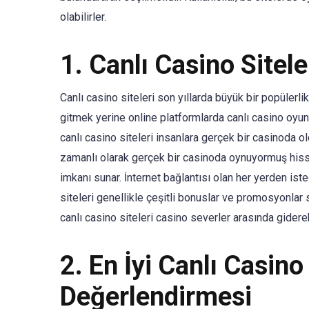
olabilirler.
1. Canlı Casino Sitele
Canlı casino siteleri son yıllarda büyük bir popülerl
gitmek yerine online platformlarda canlı casino oyunla
canlı casino siteleri insanlara gerçek bir casinoda o
zamanlı olarak gerçek bir casinoda oynuyormuş hissi y
imkanı sunar. İnternet bağlantısı olan her yerden iste
siteleri genellikle çeşitli bonuslar ve promosyonlar s
canlı casino siteleri casino severler arasında gider
2. En İyi Canlı Casino 
Değerlendirmesi