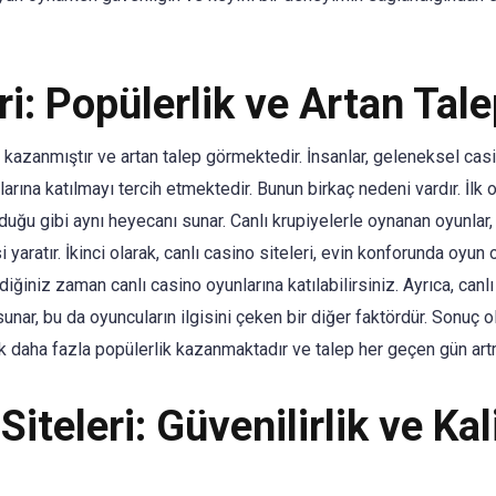
ri: Popülerlik ve Artan Tal
ik kazanmıştır ve artan talep görmektedir. İnsanlar, geleneksel cas
rına katılmayı tercih etmektedir. Bunun birkaç nedeni vardır. İlk o
lduğu gibi aynı heyecanı sunar. Canlı krupiyelerle oynanan oyunlar
aratır. İkinci olarak, canlı casino siteleri, evin konforunda oyu
diğiniz zaman canlı casino oyunlarına katılabilirsiniz. Ayrıca, canl
unar, bu da oyuncuların ilgisini çeken bir diğer faktördür. Sonuç o
ek daha fazla popülerlik kazanmaktadır ve talep her geçen gün art
Siteleri: Güvenilirlik ve Kal