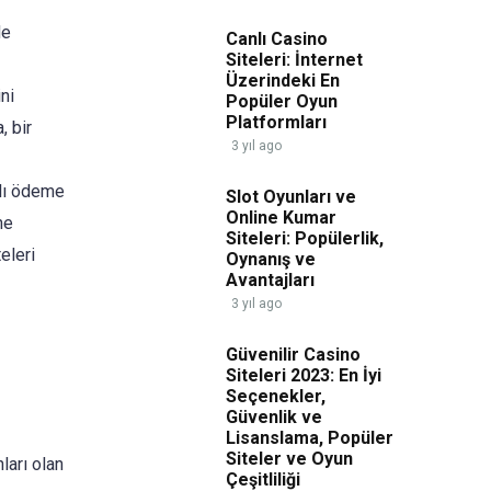
de
Canlı Casino
Siteleri: İnternet
Üzerindeki En
ni
Popüler Oyun
Platformları
, bir
3 yıl ago
zlı ödeme
Slot Oyunları ve
Online Kumar
ne
Siteleri: Popülerlik,
eleri
Oynanış ve
Avantajları
3 yıl ago
Güvenilir Casino
Siteleri 2023: En İyi
Seçenekler,
Güvenlik ve
Lisanslama, Popüler
Siteler ve Oyun
ları olan
Çeşitliliği