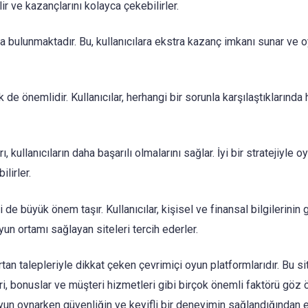
r ve kazançlarını kolayca çekebilirler.
 bulunmaktadır. Bu, kullanıcılara ekstra kazanç imkanı sunar ve 
de önemlidir. Kullanıcılar, herhangi bir sorunla karşılaştıklarında h
, kullanıcıların daha başarılı olmalarını sağlar. İyi bir stratejiyle 
ilirler.
i de büyük önem taşır. Kullanıcılar, kişisel ve finansal bilgilerini
un ortamı sağlayan siteleri tercih ederler.
rtan talepleriyle dikkat çeken çevrimiçi oyun platformlarıdır. Bu sit
leri, bonuslar ve müşteri hizmetleri gibi birçok önemli faktörü göz
 oyun oynarken güvenliğin ve keyifli bir deneyimin sağlandığından 