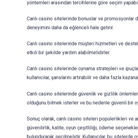
yöntemleri arasından tercihlerine göre seçim yapabili
Canlı casino sitelerinde bonuslar ve promosyonlar da
deneyimini daha da eğlenceli hale getirir.
Canlı casino sitelerinde müşteri hizmetleri ve destek 
etkili bir şekilde yardım alabilmelidirler.
Canlı casino sitelerinde oynama stratejileri ve ipuçları
kullanıcılar, şanslarını artırabilir ve daha fazla kazanab
Canlı casino sitelerinde güvenlik ve gizlilik önlemler
olduğunu bilmek isterler ve bu nedenle güvenli bir oy
Sonuç olarak, canlı casino siteleri popülerlikleri ve a
güvenilirlik, kalite, oyun çeşitliliği, ödeme seçenek
bulundurarak seçilmelidir. Kullanıcılar, bu sitelerde