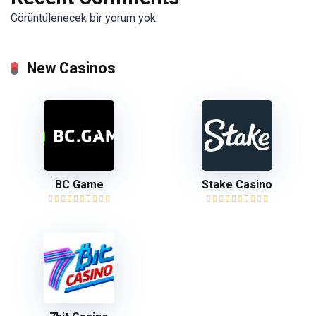
Görüntülenecek bir yorum yok.
New Casinos
BC Game
Stake Casino