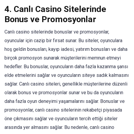
4. Canlı Casino Sitelerinde
Bonus ve Promosyonlar
Canlı casino sitelerinde bonuslar ve promosyonlar,
oyuncular için cazip bir fırsat sunar. Bu siteler, oyunculara
hoş geldin bonusları, kayıp iadesi, yatırım bonusları ve daha
birçok promosyon sunarak müşterilerini memnun etmeyi
hedefler. Bu bonuslar, oyuncuların daha fazla kazanma şansı
elde etmelerini sağlar ve oyuncuların siteye sadık kalmasını
sağlar. Canlı casino siteleri, genellikle müşterilerine düzenli
olarak bonus ve promosyonlar sunar ve bu da oyuncuların
daha fazla oyun deneyimi yaşamalarını sağlar. Bonuslar ve
promosyonlar, canlı casino sitelerinin rekabetçi piyasada
öne çıkmasını sağlar ve oyuncuların tercih ettiği siteler
arasında yer almasını sağlar. Bu nedenle, canlı casino