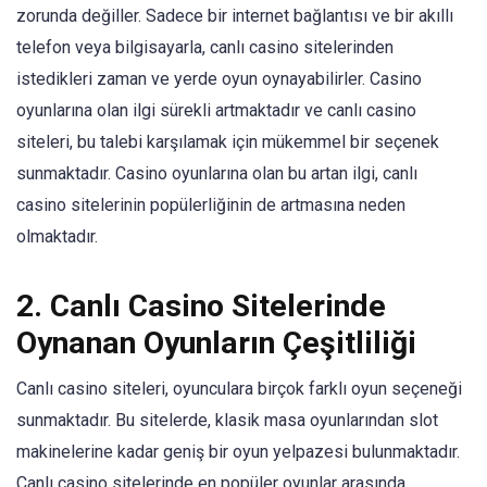
zorunda değiller. Sadece bir internet bağlantısı ve bir akıllı
telefon veya bilgisayarla, canlı casino sitelerinden
istedikleri zaman ve yerde oyun oynayabilirler. Casino
oyunlarına olan ilgi sürekli artmaktadır ve canlı casino
siteleri, bu talebi karşılamak için mükemmel bir seçenek
sunmaktadır. Casino oyunlarına olan bu artan ilgi, canlı
casino sitelerinin popülerliğinin de artmasına neden
olmaktadır.
2. Canlı Casino Sitelerinde
Oynanan Oyunların Çeşitliliği
Canlı casino siteleri, oyunculara birçok farklı oyun seçeneği
sunmaktadır. Bu sitelerde, klasik masa oyunlarından slot
makinelerine kadar geniş bir oyun yelpazesi bulunmaktadır.
Canlı casino sitelerinde en popüler oyunlar arasında