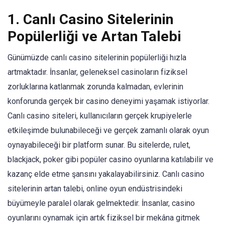
1. Canlı Casino Sitelerinin
Popülerliği ve Artan Talebi
Günümüzde canlı casino sitelerinin popülerliği hızla
artmaktadır. İnsanlar, geleneksel casinoların fiziksel
zorluklarına katlanmak zorunda kalmadan, evlerinin
konforunda gerçek bir casino deneyimi yaşamak istiyorlar.
Canlı casino siteleri, kullanıcıların gerçek krupiyelerle
etkileşimde bulunabileceği ve gerçek zamanlı olarak oyun
oynayabileceği bir platform sunar. Bu sitelerde, rulet,
blackjack, poker gibi popüler casino oyunlarına katılabilir ve
kazanç elde etme şansını yakalayabilirsiniz. Canlı casino
sitelerinin artan talebi, online oyun endüstrisindeki
büyümeyle paralel olarak gelmektedir. İnsanlar, casino
oyunlarını oynamak için artık fiziksel bir mekâna gitmek