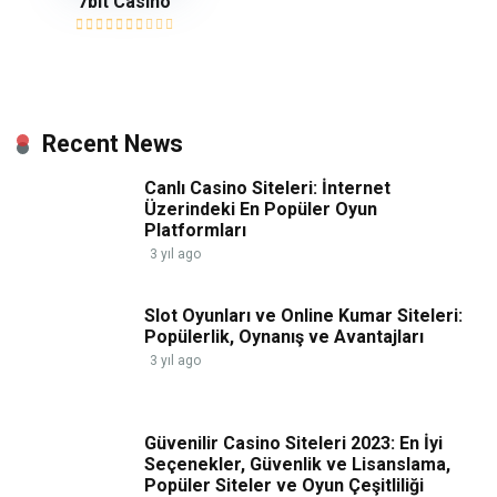
7bit Casino
Recent News
Canlı Casino Siteleri: İnternet
Üzerindeki En Popüler Oyun
Platformları
3 yıl ago
Slot Oyunları ve Online Kumar Siteleri:
Popülerlik, Oynanış ve Avantajları
3 yıl ago
Güvenilir Casino Siteleri 2023: En İyi
Seçenekler, Güvenlik ve Lisanslama,
Popüler Siteler ve Oyun Çeşitliliği