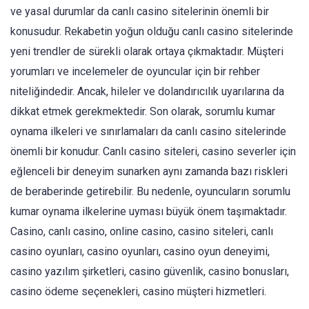
ve yasal durumlar da canlı casino sitelerinin önemli bir
konusudur. Rekabetin yoğun olduğu canlı casino sitelerinde
yeni trendler de sürekli olarak ortaya çıkmaktadır. Müşteri
yorumları ve incelemeler de oyuncular için bir rehber
niteliğindedir. Ancak, hileler ve dolandırıcılık uyarılarına da
dikkat etmek gerekmektedir. Son olarak, sorumlu kumar
oynama ilkeleri ve sınırlamaları da canlı casino sitelerinde
önemli bir konudur. Canlı casino siteleri, casino severler için
eğlenceli bir deneyim sunarken aynı zamanda bazı riskleri
de beraberinde getirebilir. Bu nedenle, oyuncuların sorumlu
kumar oynama ilkelerine uyması büyük önem taşımaktadır.
Casino, canlı casino, online casino, casino siteleri, canlı
casino oyunları, casino oyunları, casino oyun deneyimi,
casino yazılım şirketleri, casino güvenlik, casino bonusları,
casino ödeme seçenekleri, casino müşteri hizmetleri.