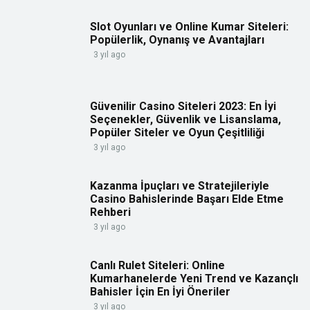
Slot Oyunları ve Online Kumar Siteleri:
Popülerlik, Oynanış ve Avantajları
3 yıl ago
Güvenilir Casino Siteleri 2023: En İyi
Seçenekler, Güvenlik ve Lisanslama,
Popüler Siteler ve Oyun Çeşitliliği
3 yıl ago
Kazanma İpuçları ve Stratejileriyle
Casino Bahislerinde Başarı Elde Etme
Rehberi
3 yıl ago
Canlı Rulet Siteleri: Online
Kumarhanelerde Yeni Trend ve Kazançlı
Bahisler İçin En İyi Öneriler
3 yıl ago