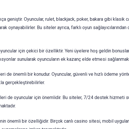
ça geniştir. Oyuncular, rulet, blackjack, poker, bakara gibi klasik 
larak oynayabilirler. Bu siteler ayrıca, farklı oyun sağlayıcılarından 
ncular için çekici bir özelliktir. Yeni üyelere hoş geldin bonuslar
omosyonlar sunularak oyuncuların ek kazanç elde etmesi sağlanmakt
eri de önemli bir konudur. Oyuncular, güvenli ve hızlı ödeme yönt
a gerçekleştirebilirler.
leri de oyuncular için önemlidir. Bu siteler, 7/24 destek hizmeti 
aktadır.
inin önemli bir özelliğidir. Birçok canlı casino sitesi, mobil uygul