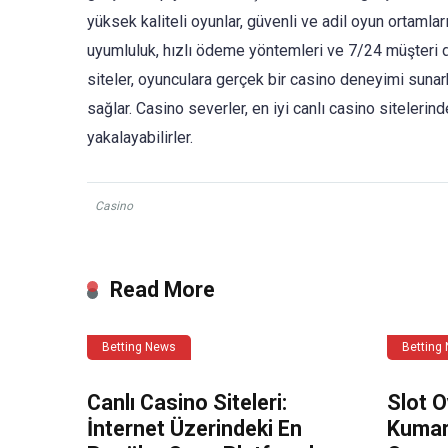
yüksek kaliteli oyunlar, güvenli ve adil oyun ortamlar
uyumluluk, hızlı ödeme yöntemleri ve 7/24 müşteri des
siteler, oyunculara gerçek bir casino deneyimi suna
sağlar. Casino severler, en iyi canlı casino siteler
yakalayabilirler.
Casino
Read More
Betting News
Betting
Canlı Casino Siteleri:
Slot O
İnternet Üzerindeki En
Kumar 