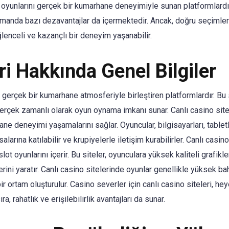
e oyunlarını gerçek bir kumarhane deneyimiyle sunan platformlardı
 zamanda bazı dezavantajlar da içermektedir. Ancak, doğru seçimle
 eğlenceli ve kazançlı bir deneyim yaşanabilir.
ri Hakkında Genel Bilgiler
gerçek bir kumarhane atmosferiyle birleştiren platformlardır. Bu s
erçek zamanlı olarak oyun oynama imkanı sunar. Canlı casino sitel
ne deneyimi yaşamalarını sağlar. Oyuncular, bilgisayarları, tablet
alarına katılabilir ve krupiyelerle iletişim kurabilirler. Canlı casino
slot oyunlarını içerir. Bu siteler, oyunculara yüksek kaliteli grafikle
ini yaratır. Canlı casino sitelerinde oyunlar genellikle yüksek ba
ir ortam oluşturulur. Casino severler için canlı casino siteleri, he
, rahatlık ve erişilebilirlik avantajları da sunar.