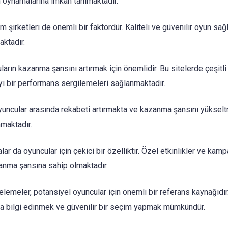
 oynamalarına imkan tanımaktadır.
m şirketleri de önemli bir faktördür. Kaliteli ve güvenilir oyun sağla
aktadır.
cuların kazanma şansını artırmak için önemlidir. Bu sitelerde çeşitl
 iyi bir performans sergilemeleri sağlanmaktadır.
 oyuncular arasında rekabeti artırmakta ve kazanma şansını yükselt
nmaktadır.
ar da oyuncular için çekici bir özelliktir. Özel etkinlikler ve kam
anma şansına sahip olmaktadır.
elemeler, potansiyel oyuncular için önemli bir referans kaynağıdır
da bilgi edinmek ve güvenilir bir seçim yapmak mümkündür.