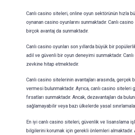
Canlı casino siteleri, online oyun sektörünün hızla büy
oynanan casino oyunlarını sunmaktadır. Canlı casino
birçok avantaj da sunmaktadır.
Canlı casino oyunları son yıllarda büyük bir popülerl
adil ve güvenli bir oyun deneyimi sunmaktadır. Canlı 
zevkine hitap etmektedir.
Canlı casino sitelerinin avantajları arasında, ger
vermesi bulunmaktadır. Ayrıca, canlı casino siteleri
fırsatları sunmaktadır. Ancak, dezavantajları da bulun
sağlamayabilir veya bazı ülkelerde yasal sınırlamalar 
En iyi canlı casino siteleri, güvenlik ve lisanslama iş
bilgilerini korumak için gerekli önlemleri almaktadır. 