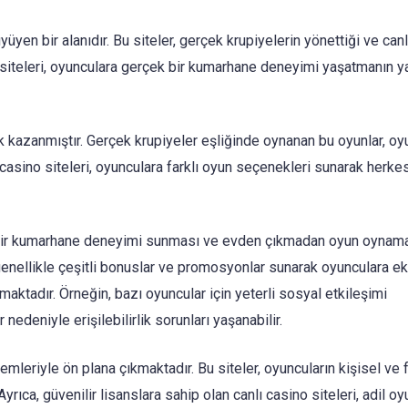
üyen bir alanıdır. Bu siteler, gerçek krupiyelerin yönettiği ve canl
 siteleri, oyunculara gerçek bir kumarhane deneyimi yaşatmanın ya
ik kazanmıştır. Gerçek krupiyeler eşliğinde oynanan bu oyunlar, oy
casino siteleri, oyunculara farklı oyun seçenekleri sunarak herke
çek bir kumarhane deneyimi sunması ve evden çıkmadan oyun oynam
 genellikle çeşitli bonuslar ve promosyonlar sunarak oyunculara e
maktadır. Örneğin, bazı oyuncular için yeterli sosyal etkileşimi
nedeniyle erişilebilirlik sorunları yaşanabilir.
lemleriyle ön plana çıkmaktadır. Bu siteler, oyuncuların kişisel ve 
Ayrıca, güvenilir lisanslara sahip olan canlı casino siteleri, adil oy