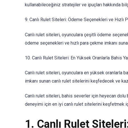
kullanabileceğiniz stratejiler ve ipuçları hakkında bi
9. Canlı Rulet Siteleri: Ödeme Seçenekleri ve Hızlı
Canlı rulet siteleri, oyunculara çeşitli ödeme seçene
ödeme seçenekleri ve hızlı para çekme imkanı sunan 
10. Canlı Rulet Siteleri: En Yüksek Oranlarla Bahis 
Canlı rulet siteleri, oyunculara en yüksek oranlarla
imkanı sunan canlı rulet sitelerini keşfedecek ve ka
Canlı rulet siteleri, bahis severler için heyecan dolu
deneyimi için en iyi canlı rulet sitelerini keşfetmek i
1. Canlı Rulet Siteleri