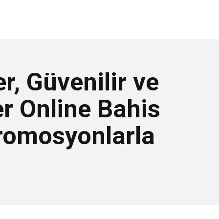
er, Güvenilir ve
r Online Bahis
Promosyonlarla