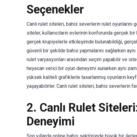
Seçenekler
Canlı rulet siteleri, bahis severlerin rulet oyunların
siteler, kullanıcıların evlerinin konforunda gerçek bi
gerçek krupiyelerle etkileşimde bulunabildiği, gerçe
güvenli bir şekilde bahis yapmalarını sağlarken aynı 
rulet varyasyonları arasından seçim yapabilir ve istedi
heyecan verici bir oyun deneyimi sunarken aynı zama
yüksek kaliteli grafiklerle tasarlanmış oyunların key
yaşayabilirler. Canlı rulet siteleri, bahis severlerin f
2. Canlı Rulet Siteler
Deneyimi
Son yıllarda online bahis sektöründe büyük bir ilerl