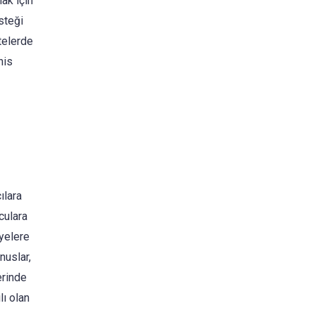
ak için
esteği
telerde
his
ılara
culara
yelere
nuslar,
erinde
lı olan