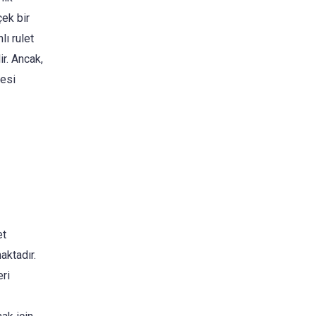
çek bir
ı rulet
r. Ancak,
tesi
et
aktadır.
eri