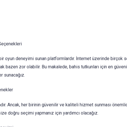
 Seçenekleri
u bir oyun deneyimi sunan platformlardır. İnternet üzerinde birçok
ak bazen zor olabilir. Bu makalede, bahis tutkunları için en güveni
ber sunacağız.
çenekler
dır. Ancak, her birinin güvenilir ve kaliteli hizmet sunması önemlid
 size doğru seçimi yapmanız için yardımcı olacağız.