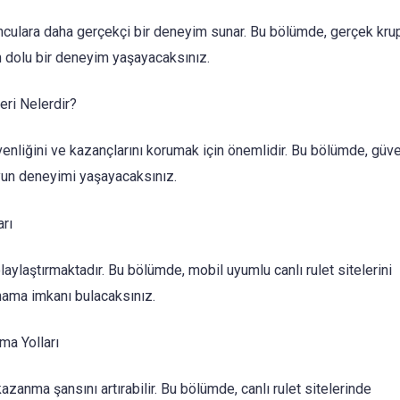
unculara daha gerçekçi bir deneyim sunar. Bu bölümde, gerçek kru
n dolu bir deneyim yaşayacaksınız.
leri Nelerdir?
güvenliğini ve kazançlarını korumak için önemlidir. Bu bölümde, güve
oyun deneyimi yaşayacaksınız.
arı
laylaştırmaktadır. Bu bölümde, mobil uyumlu canlı rulet sitelerini
ama imkanı bulacaksınız.
nma Yolları
kazanma şansını artırabilir. Bu bölümde, canlı rulet sitelerinde