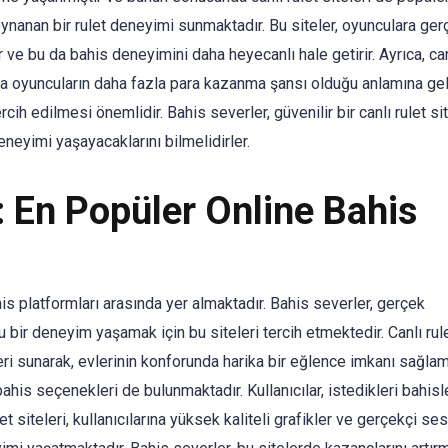
 oynanan bir rulet deneyimi sunmaktadır. Bu siteler, oyunculara ger
 bu da bahis deneyimini daha heyecanlı hale getirir. Ayrıca, canl
 da oyuncuların daha fazla para kazanma şansı olduğu anlamına geli
rcih edilmesi önemlidir. Bahis severler, güvenilir bir canlı rulet si
neyimi yaşayacaklarını bilmelidirler.
i: En Popüler Online Bahis
is platformları arasında yer almaktadır. Bahis severler, gerçek
 bir deneyim yaşamak için bu siteleri tercih etmektedir. Canlı rul
eri sunarak, evlerinin konforunda harika bir eğlence imkanı sağlam
ı bahis seçenekleri de bulunmaktadır. Kullanıcılar, istedikleri bahisl
let siteleri, kullanıcılarına yüksek kaliteli grafikler ve gerçekçi ses