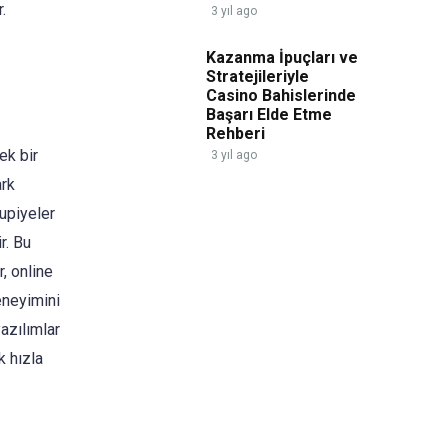
.
3 yıl ago
Kazanma İpuçları ve
Stratejileriyle
Casino Bahislerinde
Başarı Elde Etme
Rehberi
ek bir
3 yıl ago
ark
rupiyeler
r. Bu
, online
eneyimini
yazılımlar
k hızla