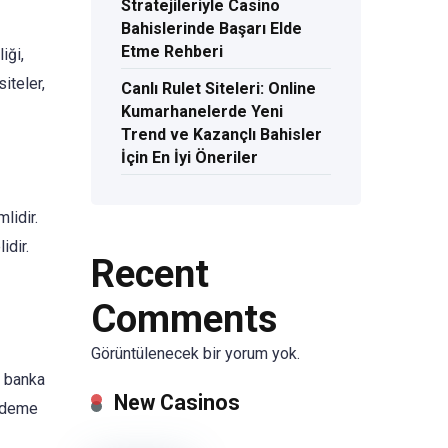
Stratejileriyle Casino
Bahislerinde Başarı Elde
Etme Rehberi
iği,
iteler,
Canlı Rulet Siteleri: Online
Kumarhanelerde Yeni
Trend ve Kazançlı Bahisler
İçin En İyi Öneriler
lidir.
idir.
Recent
Comments
Görüntülenecek bir yorum yok.
, banka
New Casinos
 ödeme