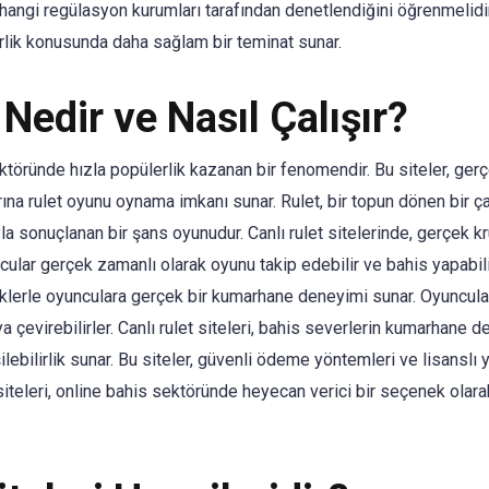
e hangi regülasyon kurumları tarafından denetlendiğini öğrenmelidir
lirlik konusunda daha sağlam bir teminat sunar.
 Nedir ve Nasıl Çalışır?
ektöründe hızla popülerlik kazanan bir fenomendir. Bu siteler, gerç
arına rulet oyunu oynama imkanı sunar. Rulet, bir topun dönen bir ç
a sonuçlanan bir şans oyunudur. Canlı rulet sitelerinde, gerçek k
cular gerçek zamanlı olarak oyunu takip edebilir ve bahis yapabili
lliklerle oyunculara gerçek bir kumarhane deneyimi sunar. Oyuncular
 çevirebilirler. Canlı rulet siteleri, bahis severlerin kumarhane d
lebilirlik sunar. Bu siteler, güvenli ödeme yöntemleri ve lisanslı 
 siteleri, online bahis sektöründe heyecan verici bir seçenek olara