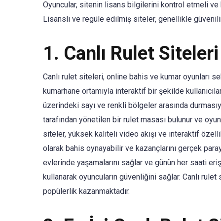
Oyuncular, sitenin lisans bilgilerini kontrol etmeli v
Lisanslı ve regüle edilmiş siteler, genellikle güveni
1. Canlı Rulet Siteleri
Canlı rulet siteleri, online bahis ve kumar oyunları s
kumarhane ortamıyla interaktif bir şekilde kullanıcıl
üzerindeki sayı ve renkli bölgeler arasında durmasıyl
tarafından yönetilen bir rulet masası bulunur ve oyun
siteler, yüksek kaliteli video akışı ve interaktif öze
olarak bahis oynayabilir ve kazançlarını gerçek paraya
evlerinde yaşamalarını sağlar ve günün her saati erişi
kullanarak oyuncuların güvenliğini sağlar. Canlı rulet
popülerlik kazanmaktadır.