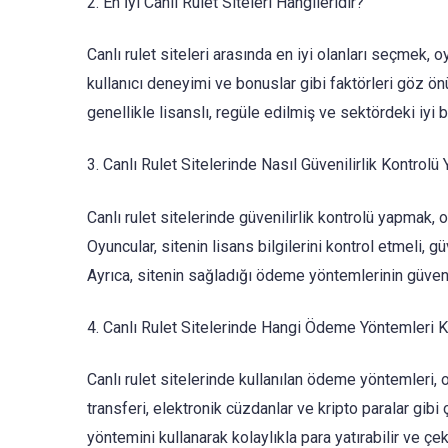
2. En İyi Canlı Rulet Siteleri Hangileridir?
Canlı rulet siteleri arasında en iyi olanları seçmek, oy
kullanıcı deneyimi ve bonuslar gibi faktörleri göz önün
genellikle lisanslı, regüle edilmiş ve sektördeki iyi bi
3. Canlı Rulet Sitelerinde Nasıl Güvenilirlik Kontrolü Y
Canlı rulet sitelerinde güvenilirlik kontrolü yapmak, 
Oyuncular, sitenin lisans bilgilerini kontrol etmeli, 
Ayrıca, sitenin sağladığı ödeme yöntemlerinin güveni
4. Canlı Rulet Sitelerinde Hangi Ödeme Yöntemleri Ku
Canlı rulet sitelerinde kullanılan ödeme yöntemleri, o
transferi, elektronik cüzdanlar ve kripto paralar gibi
yöntemini kullanarak kolaylıkla para yatırabilir ve çeke