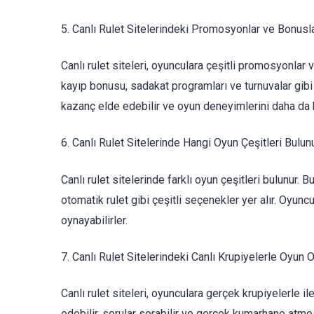
5. Canlı Rulet Sitelerindeki Promosyonlar ve Bonusl
Canlı rulet siteleri, oyunculara çeşitli promosyonlar
kayıp bonusu, sadakat programları ve turnuvalar gibi ç
kazanç elde edebilir ve oyun deneyimlerini daha da key
6. Canlı Rulet Sitelerinde Hangi Oyun Çeşitleri Bulun
Canlı rulet sitelerinde farklı oyun çeşitleri bulunur. Bu
otomatik rulet gibi çeşitli seçenekler yer alır. Oyuncu
oynayabilirler.
7. Canlı Rulet Sitelerindeki Canlı Krupiyelerle Oyu
Canlı rulet siteleri, oyunculara gerçek krupiyelerle 
edebilir, sorular sorabilir ve gerçek kumarhane atmo