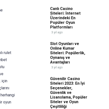
Canlı Casino
ne
Siteleri: İnternet
Üzerindeki En
Popüler Oyun
Platformları
3 yıl ago
Slot Oyunları ve
Online Kumar
ı rulet
Siteleri: Popülerlik,
Oynanış ve
ohbet
Avantajları
stu
3 yıl ago
 ve
Güvenilir Casino
 için
Siteleri 2023: En İyi
larını
Seçenekler,
Güvenlik ve
n herhangi
Lisanslama, Popüler
Siteler ve Oyun
ir oyun
Çeşitliliği