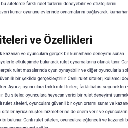
bu sitelerde farklı rulet türlerini deneyebilir ve stratejilerini
rin favori kumar oyununu evlerinde oynamalarını sağlayarak, kumarha
iteleri ve Özellikleri
erlik kazanan ve oyunculara gerçek bir kumarhane deneyimi sunan
piyelerle etkileşimde bulunarak rulet oynamalarına olanak tanır. Canl
 gerçek rulet masalarında oyun oynayabilir ve diğer oyuncularla s
enilir bir şekilde gerçekleştirilir. Canlı rulet siteleri, kullanıcı do
r. Ayrıca, oyunculara farklı rulet türleri, farklı bahis seçenekleri
ır. Bu siteler, oyunculara heyecan verici bir rulet deneyimi sunmak
nlı rulet siteleri, oyunculara güvenli bir oyun ortamı sunar ve kazanç
Bu siteler ayrıca müşteri hizmetlerine de önem verir ve oyuncuları
bi bulunur. Canlı rulet siteleri, oyunculara eğlenceli ve kazançlı b