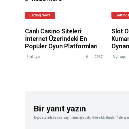
Betting News
Betting
Canlı Casino Siteleri:
Slot O
İnternet Üzerindeki En
Kumar 
Popüler Oyun Platformları
Oynanı
3 yıl ago
0
2337
3 yıl ago
Bir yanıt yazın
E-posta adresiniz yayınlanmayacak.
Gerekli alanlar
*
ile iş