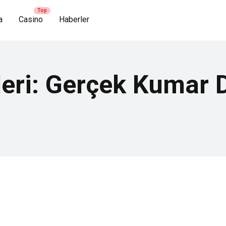
a
Casino
Haberler
eleri: Gerçek Kumar