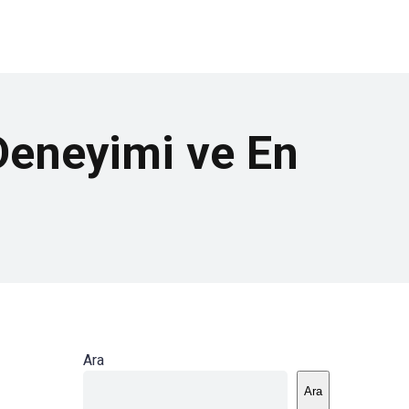
 Deneyimi ve En
Ara
Ara