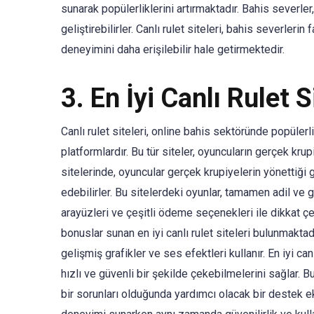
sunarak popülerliklerini artırmaktadır. Bahis severler, 
geliştirebilirler. Canlı rulet siteleri, bahis severle
deneyimini daha erişilebilir hale getirmektedir.
3. En İyi Canlı Rulet S
Canlı rulet siteleri, online bahis sektöründe popül
platformlardır. Bu tür siteler, oyuncuların gerçek kru
sitelerinde, oyuncular gerçek krupiyelerin yönettiği
edebilirler. Bu sitelerdeki oyunlar, tamamen adil ve güv
arayüzleri ve çeşitli ödeme seçenekleri ile dikkat çeke
bonuslar sunan en iyi canlı rulet siteleri bulunmaktad
gelişmiş grafikler ve ses efektleri kullanır. En iyi ca
hızlı ve güvenli bir şekilde çekebilmelerini sağlar. 
bir sorunları olduğunda yardımcı olacak bir destek eki