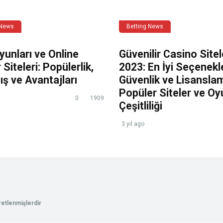
 News
Betting News
yunları ve Online
Güvenilir Casino Sitel
Siteleri: Popülerlik,
2023: En İyi Seçenekle
ş ve Avantajları
Güvenlik ve Lisansla
Popüler Siteler ve Oy
0
1909
Çeşitliliği
3 yıl ago
aretlenmişlerdir