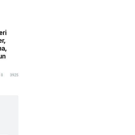
eri
r,
ma,
un
0
3925