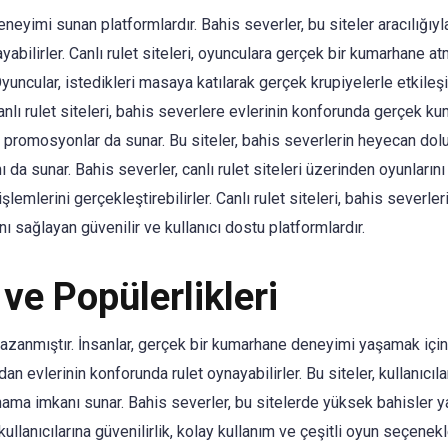
eneyimi sunan platformlardır. Bahis severler, bu siteler aracılığıy
abilirler. Canlı rulet siteleri, oyunculara gerçek bir kumarhane a
Oyuncular, istedikleri masaya katılarak gerçek krupiyelerle etkile
Canlı rulet siteleri, bahis severlere evlerinin konforunda gerçek k
promosyonlar da sunar. Bu siteler, bahis severlerin heyecan dolu
da sunar. Bahis severler, canlı rulet siteleri üzerinden oyunlarını
emlerini gerçekleştirebilirler. Canlı rulet siteleri, bahis severler
 sağlayan güvenilir ve kullanıcı dostu platformlardır.
 ve Popülerlikleri
k kazanmıştır. İnsanlar, gerçek bir kumarhane deneyimi yaşamak için
 evlerinin konforunda rulet oynayabilirler. Bu siteler, kullanıcıla
ama imkanı sunar. Bahis severler, bu sitelerde yüksek bahisler ya
 kullanıcılarına güvenilirlik, kolay kullanım ve çeşitli oyun seçenekl