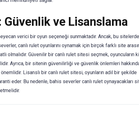
anıcı memnuniyeti sağlar.
ri: Güvenlik ve Lisanslama
 heyecan verici bir oyun seçeneği sunmaktadır. Ancak, bu sitelerd
verler, canlı rulet oyunlarını oynamak için birçok farklı site aras
i olmalıdır. Güvenilir bir canlı rulet sitesi seçmek, oyuncuların k
dir. Ayrıca, bir sitenin güvenilirliği ve güvenlik önlemleri hakkında
lidir. Lisanslı bir canlı rulet sitesi, oyunların adil bir şekilde
anti eder. Bu nedenle, bahis severler canlı rulet oynayacakları si
etmelidir.