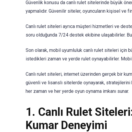
Güvenlik konusu da canlı rulet sitelerinde büyük önem 
yapmalıdır. Güvenilir siteler, oyuncuların kişisel ve fi
Canlı rulet siteleri ayrıca müşteri hizmetleri ve des
soru olduğunda 7/24 destek ekibine ulaşabilirler. 
Son olarak, mobil uyumluluk canlı rulet siteleri için bü
istedikleri zaman ve yerde rulet oynayabilirler. Mob
Canlı rulet siteleri, internet üzerinden gerçek bir k
güvenli ve lisanslı sitelerde oynayarak, stratejilerin
her zaman ve her yerde oyun oynama imkanı sunar.
1. Canlı Rulet Siteler
Kumar Deneyimi